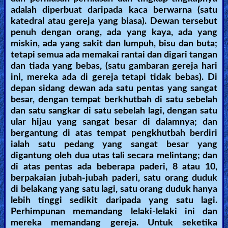
adalah diperbuat daripada kaca berwarna (satu
Heaven
katedral atau gereja yang biasa). Dewan tersebut
penuh dengan orang, ada yang kaya, ada yang
miskin, ada yang sakit dan lumpuh, bisu dan buta;
Hell
tetapi semua ada memakai rantai dan digari tangan
dan tiada yang bebas, (satu gambaran gereja hari
ini, mereka ada di gereja tetapi tidak bebas). Di
depan sidang dewan ada satu pentas yang sangat
Prayer
besar, dengan tempat berkhutbah di satu sebelah
dan satu sangkar di satu sebelah lagi, dengan satu
ular hijau yang sangat besar di dalamnya; dan
Bible/Study
bergantung di atas tempat pengkhutbah berdiri
ialah satu pedang yang sangat besar yang
digantung oleh dua utas tali secara melintang; dan
Jesus
di atas pentas ada beberapa paderi, 8 atau 10,
berpakaian jubah-jubah paderi, satu orang duduk
di belakang yang satu lagi, satu orang duduk hanya
lebih tinggi sedikit daripada yang satu lagi.
Warfare
Perhimpunan memandang lelaki-lelaki ini dan
mereka memandang gereja. Untuk seketika