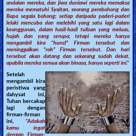
andaian mereka, dan jiwa duniawi mereka memaksa
mereka mematuhi Syaitan, seorang pembohong dan
Bapa segala bohong; setiap daripada paderi-paderi
lelaki mencuba dan melebihi yang satu lagi dalam
keanggunan, dalam hasil-hasil tulisan yang meluas,
hujah dan yang serupa; tetapi mereka hanya
mengambil kira “huruf” Firman tersebut dan
meninggalkan “roh” Firman tersebut. Dan hari
tersebut akan datang dan sekarang sudah dekat,
apabila mereka semua akan binasa, hanya seperti ini
.”
Setelah
mengambil kira
peristiwa yang
dahysat ini,
Tuhan bercakap
lagi dengan
firman-firman
ini,
“Adakah
kamu ingat
dengan Firman-