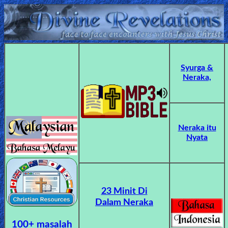
Home:
Mobile
Syurga &
Neraka,
Home: Original Style
ðŸ”
Neraka itu
Search
Nyata
Site
🎞
23 Minit Di
Christian
Dalam Neraka
Netflix
100+ masalah