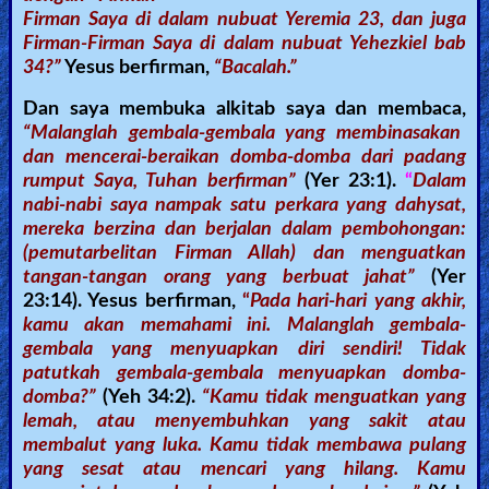
Firman Saya di dalam nubuat Yeremia 23, dan juga
Firman-Firman Saya di dalam nubuat Yehezkiel bab
34?”
Yesus berfirman,
“Bacalah.”
Dan saya membuka alkitab saya dan membaca,
“Malanglah gembala-gembala yang membinasakan
dan mencerai-beraikan domba-domba dari padang
rumput Saya, Tuhan berfirman”
(Yer 23:1).
“
Dalam
nabi-nabi saya nampak satu perkara yang dahysat,
mereka berzina dan berjalan dalam pembohongan:
(pemutarbelitan Firman Allah) dan menguatkan
tangan-tangan orang yang berbuat jahat”
(Yer
23:14). Yesus berfirman,
“
Pada hari-hari yang akhir,
kamu akan memahami ini. Malanglah gembala-
gembala yang menyuapkan diri sendiri! Tidak
patutkah gembala-gembala menyuapkan domba-
domba?”
(Yeh 34:2).
“Kamu tidak menguatkan yang
lemah, atau menyembuhkan yang sakit atau
membalut yang luka. Kamu tidak membawa pulang
yang sesat atau mencari yang hilang. Kamu