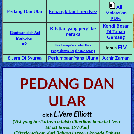
🎞
All
Bible
Pedang Dan Ular
Kebangkitan Theo Nez
Malaysian
PDFs
Movies
Kendi Besar
Kristian
yang
pergi
ke
Di Tanah
Baptisan oleh Api
neraka
🎞
Gersang
Berkobar
#2
Kembalinya Yesus dan Hari
Gospel
FLV
Jesus
Penghakiman Penglihatan Sarang
Videos
8 Jam Di Syurga
Perlumbaan Yang Ulung
Akhir Zaman
🎞
PEDANG DAN
Godly
Movies
ULAR
🎞
L.Vere Elliott
oleh
CBN
(Visi yang berikutnya adalah diberikan kepada L.Vere
Videos
Elliott lewat 1970’an)
(Diterjemahkan dari Bahasa Inggeris kepada Bahasa