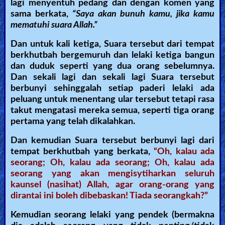
lagi menyentuh pedang dan dengan komen yang
sama berkata,
“Saya akan bunuh kamu, jika kamu
Ask
mematuhi suara Allah.”
AI
Dan untuk kali ketiga, Suara tersebut dari tempat
Bible
berkhutbah bergemuruh dan lelaki ketiga bangun
dan duduk seperti yang dua orang sebelumnya.
Questions
Dan sekali lagi dan sekali lagi Suara tersebut
berbunyi sehinggalah setiap paderi lelaki ada
Something
peluang untuk menentang ular tersebut tetapi rasa
Funny...
takut mengatasi mereka semua, seperti tiga orang
pertama yang telah dikalahkan.
2nd
Dan kemudian Suara tersebut berbunyi lagi dari
Page,
tempat berkhutbah yang berkata,
“Oh, kalau ada
Older
seorang; Oh, kalau ada seorang; Oh, kalau ada
Material
seorang yang akan mengisytiharkan seluruh
kaunsel (nasihat) Allah, agar orang-orang yang
dirantai ini boleh dibebaskan! Tiada seorangkah?”
×
Kemudian seorang lelaki yang pendek (bermakna