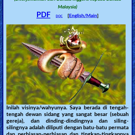
Malaysia)
🎞
PDF
[
English/Main
]
DOC
Kids
Videos
🎞
Worship
Music
🎞
Vids
for
Inilah visinya/wahyunya. Saya berada di tengah-
New
tengah dewan sidang yang sangat besar (sebuah
Believers
gereja), dan dinding-dindingnya dan siling-
silingnya adalah diliputi dengan batu-batu permata
dan perhiasan-perhiasan dan tingkap-tingkapnya