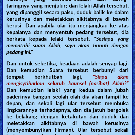
taringnya yang menjulur; dan lelaki Allah tersebut,
Other
yang dipanggil secara palsu, duduk balik ke dalam
Languages
kerusinya dan meletakkan alkitabnya di bawah
kerusi. Dan apabila ular itu menjangkau ke atas
kepalanya dan menyentuh pedang tersebut, dia
berkata kepada lelaki tersebut,
“Sesiapa yang
Contact/Feedback/Donate
mematuhi suara Allah, saya akan bunuh dengan
pedang ini.”
Follow
Dan untuk seketika, keadaan adalah senyap lagi.
us
Dan kemudian Suara tersebut berbunyi dari
Social
tempat berkhutbah lagi,
“Siapa akan
Media
mengisytiharkan seluruh kaunsel (nasihat) Allah?”
Dan kemudian lelaki yang kedua dalam jubah
paderinya bangun seolah-olah dia akan tampil ke
PDF
depan, dan sekali lagi ular tersebut membuka
lingkarannya terhadapnya, dan dia jatuh bergolek
Books
ke belakang dengan ketakutan dan duduk dan
meletakkan alkitabnya di bawah kerusinya
Random
(menyembunyikan Firman). Ular tersebut sekali
Video