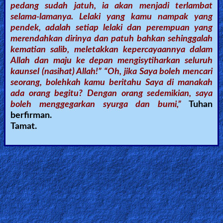
pedang sudah jatuh, ia akan menjadi terlambat
selama-lamanya. Lelaki yang kamu nampak yang
pendek, adalah setiap lelaki dan perempuan yang
merendahkan dirinya dan patuh bahkan sehinggalah
kematian salib, meletakkan kepercayaannya dalam
Allah dan maju ke depan mengisytiharkan seluruh
kaunsel (nasihat) Allah!” “Oh, jika Saya boleh mencari
seorang, bolehkah kamu beritahu Saya di manakah
ada orang begitu? Dengan orang sedemikian, saya
boleh menggegarkan syurga dan bumi,”
Tuhan
berfirman.
Tamat.