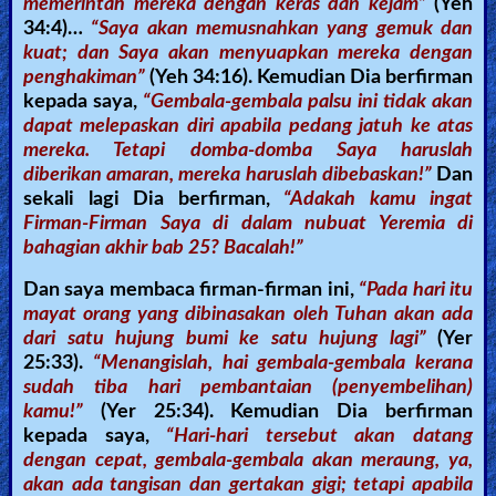
memerintah mereka dengan keras dan kejam”
(Yeh
34:4)…
“Saya akan memusnahkan yang gemuk dan
kuat; dan Saya akan menyuapkan mereka dengan
penghakiman”
(Yeh 34:16). Kemudian Dia berfirman
kepada saya,
“Gembala-gembala palsu ini tidak akan
dapat melepaskan diri apabila pedang jatuh ke atas
mereka. Tetapi domba-domba Saya haruslah
diberikan amaran, mereka haruslah dibebaskan!”
Dan
sekali lagi Dia berfirman,
“Adakah kamu ingat
Firman-Firman Saya di dalam nubuat Yeremia di
bahagian akhir bab 25? Bacalah!”
Dan saya membaca firman-firman ini,
“Pada hari itu
mayat orang yang dibinasakan oleh Tuhan akan ada
dari satu hujung bumi ke satu hujung lagi”
(Yer
25:33).
“Menangislah, hai gembala-gembala kerana
sudah tiba hari pembantaian (penyembelihan)
kamu!”
(Yer 25:34). Kemudian Dia berfirman
kepada saya,
“Hari-hari tersebut akan datang
dengan cepat, gembala-gembala akan meraung, ya,
akan ada tangisan dan gertakan gigi; tetapi apabila