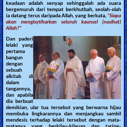
keadaan adalah senyap sehinggalah ada suara
Revelations
bergemuruh dari tempat berkhutbah, seolah-olah
ia datang terus daripada Allah, yang berkata,
“Siapa
akan mengisytiharkan seluruh kaunsel (nasihat)
Allah?”
Testimonies
Dan paderi
lelaki yang
Evangelism
pertama
bangun
dengan
sebuah
Documentaries
alkitab di
dalam
tangannya,
Islam
dan apabila
dia berbuat
demikian, ular tua tersebut yang berwarna hijau
Other
membuka lingkarannya dan menjangkau sambil
mendesis terhadap lelaki tersebut dengan mata-
matanya yang berkilau-kilauan dan taring-