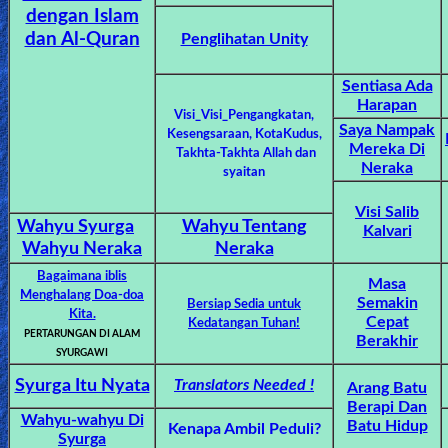
🎞
dengan Islam
dan Al-Quran
Penglihatan Unity
Jewish
Stories
Sentiasa Ada
Harapan
Visi_Visi_Pengangkatan,
Saya Nampak
🎞
Kesengsaraan,
KotaKudus,
Mereka Di
Takhta-Takhta Allah dan
Neraka
X-
syaitan
Witch
Visi Salib
Wahyu Syurga
Wahyu Tentang
Kalvari
Wahyu Neraka
Neraka
🎞
Bagaimana iblis
Masa
X-
Menghalang Doa-doa
Semakin
Bersiap Sedia untuk
Kita.
Muslim
Cepat
Kedatangan Tuhan!
PERTARUNGAN DI ALAM
Berakhir
SYURGAWI
MP3
Syurga Itu Nyata
Translators Needed !
Arang Batu
Bible
Berapi Dan
Wahyu-wahyu Di
Batu Hidup
Kenapa Ambil Peduli?
Syurga