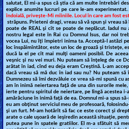
salutat, El mi-a spus că ştia că am multe întrebări des
explice anumite lucruri pe care le-am experimentat.
îndoială, priveşte-Mi mîiniile. Locul în care am fost es
străpuns. Prieteni dragi, vreau să vă spun şi vreau să î
poate de REAL şi cît se poate de neplăcut. Iadul nu 
nostru legal este în Rai cu Domnul Isus, dar noi trebu
vocea Lui, nu îţi împietri inima ta. Acceptă-l astăzi p
loc înspăimîntător, este un loc de groază şi tristeţe, e
ducă la el pe cît mai mulţi oameni posibil. De aceea 
veşnic şi nu vei muri. Nu puteam să înţeleg de ce Do
arătat în iad, cînd eu deja eram Creştină. L-am accept
dacă vreau să mă duc în iad sau nu? Nu puteam să în
Dumnezeu să îmi dezvăluie ce vrea să-mi spună cu asta
am în inimă neiertarea faţă de una din surorile mele,
ierte pentru spiritul de neiertare, pe lîngă acestea i
amărăciune în inimă faţă de ea. Domnul mi-a spus să-mi
eu am obţinut serviciul meu de profesoară, folosindu
şi un furt. M-am hotărît să fac ce este corect şi dre
arate o cale uşoară de ieşiredin această situaţie, pen
putea pune în spatele gratiilor. El m-a sfătuit să m