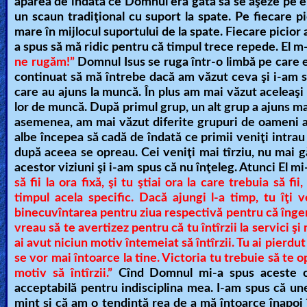
apărea de îndată ce Domnul era gata să se aşeze pe el
un scaun tradiţional cu suport la spate. Pe fiecare p
mare în mijlocul suportului de la spate. Fiecare picior 
a spus să mă ridic pentru că timpul trece repede. El m
ne rugăm!”
Domnul Isus se ruga într-o limbă pe care 
continuat să mă întrebe dacă am văzut ceva şi i-am 
care au ajuns la muncă. În plus am mai văzut aceleaşi m
lor de muncă. După primul grup, un alt grup a ajuns mai
asemenea, am mai văzut diferite grupuri de oameni aj
albe începea să cadă de îndată ce primii veniţi intrau
după aceea se opreau. Cei veniţi mai tîrziu, nu mai g
acestor viziuni şi i-am spus că nu înţeleg. Atunci El mi
să fii la ora fixă, şi tu ştiai ora la care trebuia să 
timpul acela specific. Dacă ajungi l-a timp, tu îţi v
binecuvîntarea pentru ziua respectivă pentru că înge
vreau să te avertizez pentru că tu întîrzii la servici şi 
ai avut niciun motiv întemeiat să întîrzii. Tu ai pierd
se vor mai întoarce la tine. Victoria tu trebuie să te o
motiv să întîrzii.”
Cînd Domnul mi-a spus aceste c
acceptabilă pentru indisciplina mea. I-am spus că une
mint şi că am o tendinţă rea de a mă întoarce înapoi 