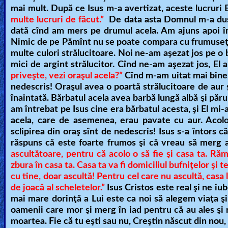
mai mult. După ce Isus m-a avertizat, aceste lucruri 
multe lucruri de făcut.”
De data asta Domnul m-a dus 
dată cînd am mers pe drumul acela. Am ajuns apoi înt
Nimic de pe Pămînt nu se poate compara cu frumuseţea 
multe culori strălucitoare. Noi ne-am aşezat jos pe o 
mici de argint strălucitor. Cînd ne-am aşezat jos, El 
priveşte, vezi oraşul acela?”
Cînd m-am uitat mai bine,
nedescris! Oraşul avea o poartă strălucitoare de aur ş
înaintată. Bărbatul acela avea barbă lungă albă şi păru
am întrebat pe Isus cine era bărbatul acesta, şi El mi-
acela, care de asemenea, erau pavate cu aur. Acolo e
sclipirea din oraş sînt de nedescris! Isus s-a întors 
răspuns că este foarte frumos şi că vreau să merg a
ascultătoare, pentru că acolo o să fie şi casa ta. Răm
zbura în casa ta. Casa ta va fi domiciliul bufniţelor şi
cu tine, doar ascultă! Pentru cel care nu ascultă, casa 
de joacă al scheletelor.”
Isus Cristos este real şi ne i
mai mare dorinţă a Lui este ca noi să alegem viaţa şi
oamenii care mor şi merg în iad pentru că au ales şi r
moartea. Fie că tu eşti sau nu, Creştin născut din nou