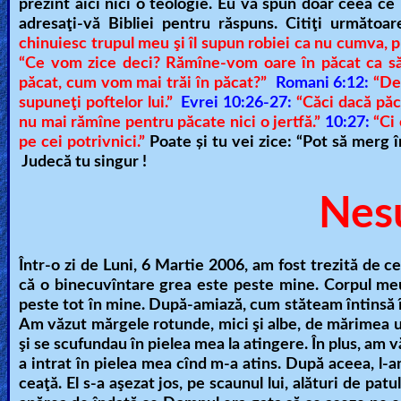
prezint aici nici o teologie. Eu vă spun doar ceea c
adresaţi-vă Bibliei pentru răspuns. Citiţi următoar
chinuiesc trupul meu şi îl supun robiei ca nu cumva, 
“Ce vom zice deci? Rămîne-vom oare în păcat ca să
păcat, cum vom mai trăi în păcat?”
Romani 6:12:
“De
supuneţi poftelor lui.”
Evrei 10:26-27:
“Căci dacă păc
nu mai rămîne pentru păcate nici o jertfă.”
10:27:
“Ci 
pe cei potrivnici.”
Poate
şi tu
vei zice: “Pot să merg 
Judecă tu singur !
Nes
Într-o zi de Luni, 6 Martie 2006, am fost trezită de c
că o binecuvîntare grea este peste mine. Corpul meu
peste tot în mine. După-amiază, cum stăteam întinsă î
Am văzut mărgele rotunde, mici şi albe, de mărimea u
şi se scufundau în pielea mea la atingere. În plus, am 
a intrat în pielea mea cînd m-a atins. După aceea, l-
ceaţă. El s-a aşezat jos, pe scaunul lui, alături de p