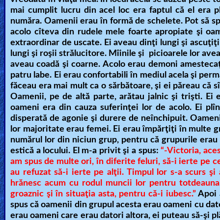
mai cumplit lucru din acel loc era faptul că el era 
Heaven
număra. Oamenii erau în formă de schelete. Pot să s
acolo cîteva din rudele mele foarte apropiate şi oa
extraordinar de uscate. Ei aveau dinţi lungi şi ascuţiţi 
Hell
lungi şi roşii strălucitore. Mîinile şi picioarele lor ave
aveau coadă şi coarne. Acolo erau demoni amestecaţi
patru labe. Ei erau confortabili în mediul acela şi pe
Prayer
făceau era mai mult ca o sărbătoare, şi ei păreau că sî
Oamenii, pe de altă parte, arătau jalnic şi trişti. E
oameni era din cauza suferinţei lor de acolo. Ei plîn
disperată de agonie şi durere de neînchipuit. Oameni
Bible/Study
lor majoritate erau femei. Ei erau împărţiţi în multe g
numărul lor din niciun grup, pentru că grupurile erau
estică a locului. El m-a privit şi a spus:
“-Victoria, ace
Jesus
am spus de multe ori, în diferite feluri, să-i ierte pe c
au refuzat să-i ierte pe alţii. Timpul lor s-a scurs ş
hrănesc acum cu rodul muncii lor pentru totdeauna. 
groaznic şi în situaţia asta, pentru că-i iubesc.”
Apoi 
Warfare
spus că oamenii din grupul acesta erau oameni cu datori
erau oameni care erau datori altora, ei puteau să-şi pl