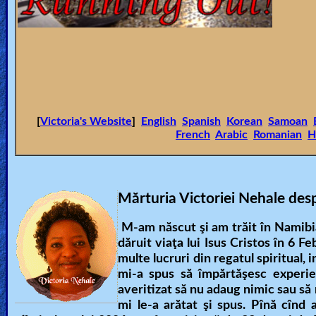
🎞
Jewish
Stories
🎞
X-
[
Victoria's Website
]
English
Spanish
Korean
Samoan
French
Arabic
Romanian
H
Witch
🎞
Mărturia Victoriei Nehale despr
X-
Muslim
M-am născut şi am trăit în Namibia(
dăruit viaţa lui Isus Cristos în 6 
multe lucruri din regatul spiritual, 
MP3
mi-a spus să împărtăşesc experi
Bible
averitizat să nu adaug nimic sau să 
mi le-a arătat şi spus. Pînă cînd 