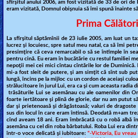
🎞
sfîrşitul anului 2006, am fost vizitată de 33 de ori d
eram vizitată, Domnul obişnuia să îmi spună înainte să
Bible
Movies
Prima Călători
🎞
La sfîrşitul săptămînii de 23 iulie 2005, am luat un
lucrez şi locuiesc, spre satul meu natal, ca să îmi pet
Gospel
presimţire că ceva remarcabil o să se întîmple în se
Videos
pentru cină. Eu eram în bucătărie cu restul familiei me
nepoţii mei cei mici cîntau cîntările lor de Duminică
mi-a fost sleit de putere, şi am simţit că sînt sub 
🎞
lungă, încins pe la mijloc cu un cordon de aceiaşi culo
Godly
strălucitoare în jurul Lui, era ca şi cum aceasta radia 
trăsăturile Lui se asemănau cu ale oamenilor din Ori
Movies
foarte iertătoare şi plină de glorie, dar nu am putut să
dar şi prietenoasă şi drăgăstoasă; valuri de dragoste 
🎞
sus din locul în care eram întinsă. Deodată m+am trez
cînd aveam 18 ani. Eram îmbrăcată cu o robă albă în
CBN
asemăna cu cel din roba bărbatului. Roba Lui era dintr
Videos
într-o voce delicată şi iubitoare:
“-Victoria, Eu vreau 