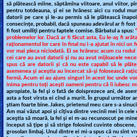
să plătească mîine, săptămîna viitoare, anul viitor, pî
Revelations
pentru totdeauna, şi ei se hrănesc aici cu rodul mun
datorii pe care şi le-au permis să le plătească înapo
consecinţe, probabil, dacă spuneau adevărul ar fi fost re
fi fost umiliţi pentru faptele comise. Bărbatul a spus:
Testimonies
problemelor lor. Dacă ar fi făcut asta, Eu le-aş fi arăt
raţionamentul lor care în final nu i-a ajutat în nici un 
vor mai pleca niciodată. Ei se hrănesc acum cu rodul 
Evangelism
cei care au avut datorii şi nu au avut mijloacele neces
spus că are datorii şi că nu este capabil să le plătea
asemenea şi aceştia au încercat să-şi folosească raţio
Documentaries
formă. Acum ei au ajuns singuri în acest loc unde vo
inima pentru toţi aceşti oameni pentru că îi iubesc m
apropiate, la fel şi o fată de doisprezece ani, de a
asta a fost vîrsta ei cînd a murit. În grupul următor a
Islam
ştiam foarte bine. Jakes, prietenul meu care s-a sinucis
Am mai văzut apoi şi cîţiva dintre vecinii mei în cel
aceştia să moară, la fel şi ei m-au recunoscut pe mine
Other
început să ţipe şi să strige folosind cuvinte obscene
grosolan limbaj. Unul dintre ei mi-a spus că nu sînt 