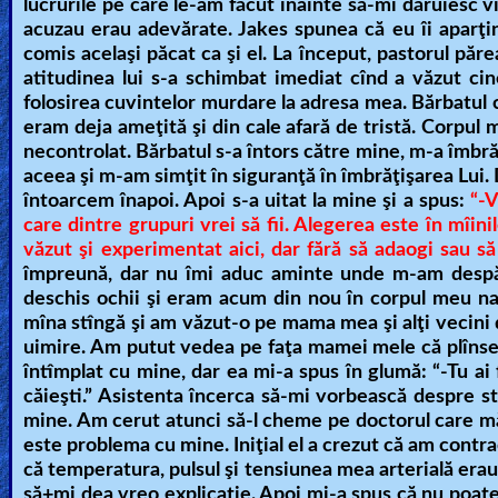
lucrurile pe care le-am făcut înainte să-mi dăruiesc vi
acuzau erau adevărate. Jakes spunea că eu îi aparţin
Other
comis acelaşi păcat ca şi el. La început, pastorul păr
Languages
atitudinea lui s-a schimbat imediat cînd a văzut cine
folosirea cuvintelor murdare la adresa mea. Bărbatul c
eram deja ameţită şi din cale afară de tristă. Corpul
Contact/Feedback/Donate
necontrolat. Bărbatul s-a întors către mine, m-a îmbră
aceea şi m-am simţit în siguranţă în îmbrăţişarea Lui. 
întoarcem înapoi. Apoi s-a uitat la mine şi a spus:
“-V
care dintre grupuri vrei să fii. Alegerea este în mîini
Follow
văzut şi experimentat aici, dar fără să adaogi sau să
us
împreună, dar nu îmi aduc aminte unde m-am despăr
Social
deschis ochii şi eram acum din nou în corpul meu nat
Media
mîna stîngă şi am văzut-o pe mama mea şi alţi vecini d
uimire. Am putut vedea pe faţa mamei mele că plînses
întîmplat cu mine, dar ea mi-a spus în glumă: “-Tu ai f
PDF
căieşti.” Asistenta încerca să-mi vorbească despre 
Books
mine. Am cerut atunci să-l cheme pe doctorul care mă 
este problema cu mine. Iniţial el a crezut că am contra
Random
că temperatura, pulsul şi tensiunea mea arterială erau
Video
să+mi dea vreo explicaţie. Apoi mi-a spus că nu poat