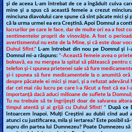
şi de aceea L-am întrebat de ce a îngăduit cuiva care i
mine şi a spus că această femeie a crezut minciuna 
minciuna diavolului care spune că sînt păcate mici şi p
că la urma urmei ea era Creştină. Apoi Domnul a cont
lucrurilor pe care le face, dar de multe ori ea a fost 
sentimentelor proprii de vinovăţie. A fost o perioad
avertismentul nu este de la Mine,
şi că
este doar voc
Duhul Sfînt.”
L-am întrebat din nou pe Domnul şi i-
Domnul mi-a răspuns:
“-Această femeie avea o prieten
bolnavă, ea nu mergea la spital să plătească pentru c
telefon şi-i spunea prietenei sale să fure medicamente
şi-i spunea să fure medicamentele la o anumită oră d
despre păcatele ei mici şi mari, şi a refuzat adevărul 
dar cel mai rău lucru pe care l-a făcut a fost că ea l-
importanţă dacă aduci milioane de suflete la Domnul; es
Tu nu trebuie să te îngrijeşti doar de salvarea altora,
timpul
atent
ă
şi ai grijă cu Duhul Sfînt! “
După ce Do
întoarcem înapoi. Mulţi Creştini au dubii cînd aud 
atunci cu justificarea, mila şi iertarea? Este posibil s
aspru din partea lui Dumnezeu? Poate Dumnezeu să f