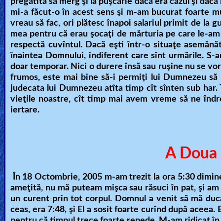
pregătită să merg şi la puşcărie dacă era cazul şi da
mi-a făcut-o în acest sens şi m-am bucurat foarte mu
vreau să fac, ori plătesc înapoi salariul primit de la
mea pentru că erau şocaţi de mărturia pe care le-am
respectă cuvîntul. Dacă eşti într-o situaţe asemănă
înaintea Domnului, indiferent care sînt urmările. S-ar
doar temporar. Nici o durere însă sau ruşine nu se v
frumos, este mai bine să-i permiţi lui Dumnezeu să
judecata lui Dumnezeu atîta timp cît sînten sub har.
vieţile noastre, cît timp mai avem vreme să ne îndr
iertare.
A Doua 
În 18 Octombrie, 2005 m-am trezit la ora 5:30 dimine
ameţită, nu mă puteam mişca sau răsuci în pat, şi a
un curent prin tot corpul. Domnul a venit să mă ducă
ceas, era 7:48, şi El a sosit foarte curînd după aceea.
pentru că timpul trece foarte repede. M-am ridicat în