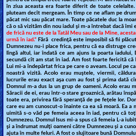
în ziua aceasta era foarte diferit de toate celelalt
pluteam decît mergeam. În timp ce ne aflam pe drum, 
păcat mic sau păcat mare. Toate păcatele duc la moar
că o să vizităm din nou iadul şi m-a întrebat dacă îmi e
de frică nu este de la Tatăl Meu sau de la Mine, acesta v
urmă în iad.”
Fără credinţă este imposibil să fii plăcu
Dumnezeu nu-i place frica, pentru că ea distruge cr
lîngă altul, iar îndată ce am ajuns la poarta iadulu
secundă cît am stat în iad. Am fost foarte fericită c
Lui mi-a îndepărtat frica pe care o aveam. Locul pe ca
noastră vizită. Acolo erau muştele, viermii, căldur
lucrurile erau exact aşa cum au fost şi prima dată cî
Domnul m-a dus la un grup de oameni. Acolo erau mu
Săracii de ei, erau într-o stare groaznică, arătau însp
toate era, privirea fără speranţă de pe feţele lor. D
care eu am cunoscut-o înainte ca ea să moară. Ea a m
uimită s-o văd pe femeia aceea în iad, pentru că to
Dumnezeu. Domnul Isus mi-a spus că femeia L-a iubit, ş
şi a îndrumat mulţi oameni către Dumnezeu şi a cunoscu
ajuta în multe feluri. A fost o slujitoare bună Domnul