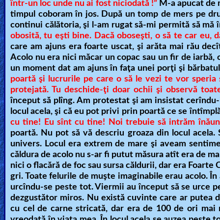
într-un loc unde nu ai fost niciodată !”
M-a apucat de m
🎞
timpul coboram în jos. După un tomp de mers pe drum
continui călătoria, şi l-am rugat să-mi permită să mă î
Kids
obosită, tu eşti bine. Dacă oboseşti, o să te car eu, 
care am ajuns era foarte uscat, şi arăta mai rău decî
Videos
Acolo nu era nici măcar un copac sau un fir de iarbă, 
un moment dat am ajuns în faţa unei porţi şi bărbatul 
🎞
poartă şi lucrurile pe care o să le vezi te vor speria 
protejată. Tu deschide-ţi doar ochii şi observă toate
Worship
început să plîng. Am protestat şi am insistat cerîndu
Music
locul acela, şi că eu pot privi prin poartă ce se întîmpl
cu tine! Eu sînt cu tine! Noi trebuie să intrăm înău
🎞
poartă. Nu pot să vă descriu groaza din locul acela. 
univers. Locul era extrem de mare şi aveam sentimen
Vids
căldura de acolo nu s-ar fi putut măsura atît era de ma
for
nici o flacără de foc sau sursa căldurii, dar era Foarte
gri. Toate felurile de muşte imaginabile erau acolo. În 
New
urcîndu-se peste tot. Viermii au început să se urce pe 
Believers
dezgustător miros. Nu există cuvinte care ar putea d
cu cel de carne stricată, dar era de 100 de ori mai
vreodată în viaţa mea. În locul acela se auzea peste tot