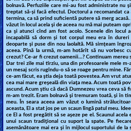
bolnavă. Perfuziile care mi-au fost administrate nu şi
treptat
s
ă-şi facă efectul
. Doctorul a recomandat ca 
Ask
termina, ca să prind suficientă putere să merg acasă.
AI
văzut în locul acela şi de aceea nu mă mai puteam opri 
Bible
ca şi atunci cînd am fost acolo. Scenele din locul 
incapabilă să dorm şi tot corpul meu era în durer
Questions
deoparte şi puse din nou laolaltă. Mă simţeam îngro
aceea. Pînă la urmă, m-am hotărît să nu vorbesc c
Something
crezut? Ce-ar fi crezut oamenii…? Continuam mereu s
Funny...
Dar trei zile mai tîrziu, una din profesoarele mele m
un mesaj scris rugîndu-o să se roage pentru mine. Fă
2nd
ce-am făcut, ea ştia deja toată povestea. Am vrut atu
cea mai mare greşeală din viaţa mea. Acum toată pove
Page,
ascund. Acum ştiu că dacă Dumnezeu vrea ceva să fie
Older
m-am trezit. Eram bolnavă şi tremuram toată, şi în ti
Material
meu. În seara aceea am văzut o lumină strălucitoare
aceasta, El a stat jos pe un scaun lîngă patul meu. Ide
ce El a fost pregătit să se aşeze pe el. Scaunul acel
unui scaun tradiţional cu suport la spate. Pe fiecar
×
asemănătoare mai era şi în mijlocul suportului de la 