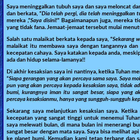
Saya meninggalkan tubuh saya dan saya meloncat dar
Ask
dan berkata, “
Dia telah pergi, dia telah meninggalkan
mereka ,”
Saya disini!
” Bagaimanapun juga, mereka ti
AI
yang tidak fana. Jemaat-jemaat tersebut mulai menut
Bible
Salah satu malaikat berkata kepada saya, “
Sekarang w
Questions
malaikat itu membawa saya dengan tangannya dan 
kecepatan cahaya. Saya katakan kepada anda, meskipu
Something
ada dan hidup selama-lamanya!!
Funny...
Di akhir kesaksian saya ini nantinya, ketika Tuhan 
“
Siapa gerangan yang akan percaya sama saya. Saya moh
2nd
pun yang akan percaya kepada kesaksian saya, tidak 
Page,
bumi, kurangnya iman itu sangat besar, siapa yang ak
Older
percaya kesaksianmu, hanya yang sungguh-sungguh ke
Material
Sekarang saya melanjutkan kesaksian saya. Ketika
kecepatan yang sangat tinggi untuk menemui Tuhan
saya melewati bulan, di mana bulan ini menerangi b
×
sangat besar dengan mata saya. Saya bisa melihat 
ke planet bumi. Kemudian kami tetap terbang dan s