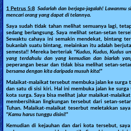
1 Petrus 5:8
Sadarlah dan berjaga-jagalah! Lawanmu si 
mencari orang yang dapat di telannya.
Saya sudah tidak tahan melihat semuanya lagi, teta
sedang berlangsung. Saya melihat setan-setan ters
Sewaktu cahaya ini semakin mendekat, bintang t
bukanlah suatu bintang, melainkan itu adalah berju
semesta!! Mereka berteriak “
Kudus, Kudus, Kudus un
yang terdahulu dan yang kemudian dan biarlah yan
peperangan besar dan tidak bisa melihat setan-setan
bersama dengan kita daripada musuh kita!
”
Malaikat-malaikat tersebut membuka jalan ke surga ti
dan satu di sisi kiri. Hal ini membuka jalan ke surga
kota surga. Saya bisa melihat jalur malaikat-malaik
membersihkan lingkungan tersebut dari setan-setan
Tuhan. Malaikat-malaikat teserbut meletakkan saya
“
Kamu harus tunggu disini!
”
Kemudian di kejauhan dan dari kota tersebut, say