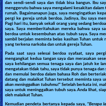
dan sendi-sendi saya dan tidak bisa bangun. Ibu sa
Revelations
menggerutu bahwa saya mengalami kesakitan dalam tu
rumah. Bagaimanapun juga, saya mengingatkan kepa
pergi ke gereja untuk berdoa. Jadinya, ibu saya m
Pagi hari itu, banyak sekali orang yang sedang berdo
Testimonies
saya. Saya memberitahukan mereka bahwa saya sa
berdoa untuk kesembuhan atas tubuh saya. Saya mene
sambil berjalan meminta belas kasihan Tuhan untuk 
Evangelism
yang terkena narkoba dan untuk gereja Tuhan.
Pada saat saya selesai berdoa syafaat, saya per
mengangkat kedua tangan saya dan merasakan seseor
Documentaries
saya kehilangan semua tenaga saya dan jatuh ke la
mengatakan tidak tahu, saya tidak punya tenaga dan 
dan memulai berdoa dalam bahasa Roh dan berteriak
Islam
datang dan malaikat Tuhan tersebut meminta saya u
akan meninggalkan tubuhmu!
” Setelah berkata ini, m
saya untuk meninggalkan tubuh saya. Anda lihat, sia
Other
oleh malaikat Tuhan.
Kemudian pendeta bertanya kepada saya, “
Berapa l