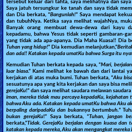
tersebut keluar dari tahta, saya melihatnya dan saya 
Saya jatuh tersungkur ke tanah dan saya tidak me
dan Dia berkata, “
Bangunlah!
” Saya mendapat kekua
dan tubuhNya. Ketika saya melihat wajahNya, muk
Banyak orang membuat dewa-dewa dari kayu dan
kepadamu, bahwa Yesus tidak seperti gambaran-gam
yang tidak ada apa-apanya. Dia Maha Kuasa!! Dia be
Tuhan yang hidup!
” Dia kemudian melanjutkan,”
Berita
dan ada!! Katakan kepada umatKu bahwa Surga itu nya
Kemudian Tuhan berkata kepada saya, “
Mari, berjal
luar biasa
.” Kami melihat ke bawah dan dari lantai y
kerjakan di atas muka bumi. Tuhan berkata, “
Aku bisa
sesuatunya apa yang kita kerjakan dan saya bisa mel
gerejaKu
!” dan saya melihat saudara melawan saudara 
iman, mereka tidak mau percaya kepadaKu, kejahatan 
bahwa Aku ada. Katakan kepada umatKu bahwa Aku akan
berpaling daripadaKu dan bukannya bertumbuh.
” Tuh
bukan gerejaKu
!” Saya berkata, “
Tuhan, jangan be
berkata,”
Tidak. GerejaKu berjalan dengan kuasa dan 
katakan kepada mereka, Aku akan mengangkat mereka 