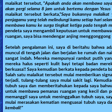
malaikat tersebut, “
Apakah anda akan membawa saya 
Other
akan pergi selama 8 jam untuk bertemu dengan Yesus d
Languages
malaikat tersebut berkata,”
Saya bukannya malaikat 
penjagamu yang telah melindungi kamu setiap hari selam
membawa kamu ke surga tingkat ketiga pada tengah m
pendeta saya mengambil keputusan untuk membawa sa
Contact/Feedback/Donate
ruangan, saya bisa mendengar anjing menggonggong 
Setelah pengalaman ini, saya di beritahu bahwa ad
Follow
muncul di tengah jalan dan berjalan ke rumah dan nai
us
sangat indah. Mereka mempunyai rambut putih yang b
Social
mereka halus seperti kulit bayi tetapi badan mere
Media
berkuasa!! Saya kemudian berkata kepada pendeta ba
Salah satu malaikat tersebut mulai memberikan signa
terjadi, tulang-tulang saya mulai sakit lagi. Kemud
PDF
tubuh saya dan memberitahukan kepada saya bahwa 
untuk membawa pemanas ruangan yang kecil dan pra
Books
memanggil saya untuk meninggalkan tubuh saya, saya 
mulai merasakan kematian menguasai tubuh saya dan
Random
kembali!”
Video