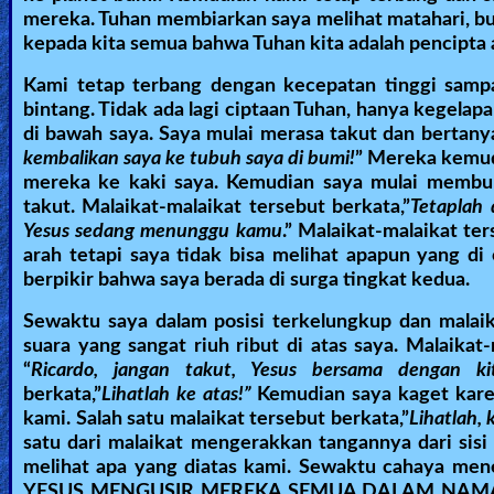
mereka. Tuhan membiarkan saya melihat matahari, bu
kepada kita semua bahwa Tuhan kita adalah pencipta a
Kami tetap terbang dengan kecepatan tinggi sampa
bintang. Tidak ada lagi ciptaan Tuhan, hanya kegela
di bawah saya. Saya mulai merasa takut dan bertanya
kembalikan saya ke tubuh saya di bumi!
” Mereka kemud
mereka ke kaki saya. Kemudian saya mulai membun
takut. Malaikat-malaikat tersebut berkata,”
Tetaplah
Yesus sedang menunggu kamu
.” Malaikat-malaikat te
arah tetapi saya tidak bisa melihat apapun yang di
berpikir bahwa saya berada di surga tingkat kedua.
Sewaktu saya dalam posisi terkelungkup dan malai
suara yang sangat riuh ribut di atas saya. Malaik
“
Ricardo, jangan takut, Yesus bersama dengan kit
berkata,”
Lihatlah ke atas!”
Kemudian saya kaget kare
kami. Salah satu malaikat tersebut berkata,”
Lihatlah,
satu dari malaikat mengerakkan tangannya dari sisi 
melihat apa yang diatas kami. Sewaktu cahaya mene
YESUS MENGUSIR MEREKA SEMUA DALAM NAMA YESUS