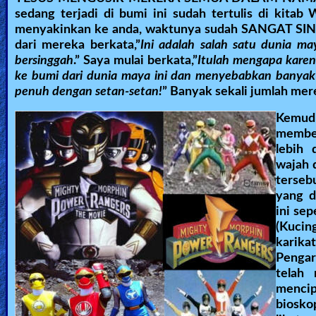
sedang terjadi di bumi ini sudah tertulis di kita
menyakinkan ke anda, waktunya sudah SANGAT SING
dari mereka berkata,”
Ini adalah salah satu dunia m
bersinggah
.” Saya mulai berkata,”
Itulah mengapa karena
ke bumi dari dunia maya ini dan menyebabkan banyak 
penuh dengan setan-setan!
” Banyak sekali jumlah mer
Kemud
member
lebih
wajah 
terseb
yang d
ini se
(Kuci
karika
Pengar
telah 
mencip
biosko