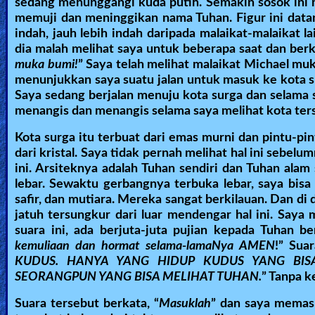
sedang menunggangi kuda putih. Semakin sosok ini m
memuji dan meninggikan nama Tuhan. Figur ini datan
indah, jauh lebih indah daripada malaikat-malaikat 
dia malah melihat saya untuk beberapa saat dan berk
muka bumi!
” Saya telah melihat malaikat Michael m
menunjukkan saya suatu jalan untuk masuk ke kota su
Saya sedang berjalan menuju kota surga dan selama s
menangis dan menangis selama saya melihat kota ter
Kota surga itu terbuat dari emas murni dan pintu-pi
dari kristal. Saya tidak pernah melihat hal ini sebe
ini. Arsiteknya adalah Tuhan sendiri dan Tuhan alam
lebar. Sewaktu gerbangnya terbuka lebar, saya bisa 
safir, dan mutiara. Mereka sangat berkilauan. Dan di 
jatuh tersungkur dari luar mendengar hal ini. Say
suara ini, ada berjuta-juta pujian kepada Tuhan ber
kemuliaan dan hormat selama-lamaNya AMEN
!” Sua
KUDUS. HANYA YANG HIDUP KUDUS YANG BIS
SEORANGPUN YANG BISA MELIHAT TUHAN.
” Tanpa k
Suara tersebut berkata, “
Masuklah
” dan saya memasu