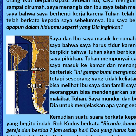
orang ikut berpartisipasi. Setelah itu, saya men
sampai dirumah, saya menangis dan ibu saya telah m
🎞
saya bahwa saya berhenti kerja karena Tuhan tela
Kids
telah berkata kepada saya sebelumnya. Ibu saya ber
apapun dalam hidupmu seperti yang Dia inginkan
.”
Videos
Saya dan Ibu saya masuk ke rumah
🎞
saya bahwa saya harus tidur karen
berpikir bahwa Tuhan akan berbicar
Worship
saya pikirkan. Tuhan mempunyai ca
Music
saya masuk ke kamar dan menangg
berteriak “
Ini gempa bumi menguncan
tetapi seseorang yang tidak keliata
🎞
bisa melihat ibu saya dan famili sa
seorangpun bisa mendengarkan saya
Vids
malaikat Tuhan. Saya mundur dan b
for
Dia untuk menjelaskan apa yang sed
New
Kemudian suatu suara berkata kep
Believers
yang begitu indah. Roh Kudus berkata “
Ricardo, kamu
gereja dan berdoa 7 jam setiap hari. Doa yang harus 