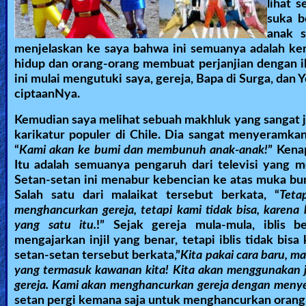
lihat 
suka b
anak s
menjelaskan ke saya bahwa ini semuanya adalah ke
hidup dan orang-orang membuat perjanjian dengan i
ini mulai mengutuki saya, gereja, Bapa di Surga, dan
ciptaanNya.
Kemudian saya melihat sebuah makhluk yang sangat j
karikatur populer di Chile. Dia sangat menyeramkan
“
Kami akan ke bumi dan membunuh anak-anak!
” Kena
Itu adalah semuanya pengaruh dari televisi yang
Setan-setan ini menabur kebencian ke atas muka b
Salah satu dari malaikat tersebut berkata, “
Teta
menghancurkan gereja, tetapi kami tidak bisa, karen
yang satu itu.
!” Sejak gereja mula-mula, iblis
mengajarkan injil yang benar, tetapi iblis tidak bi
setan-setan tersebut berkata,”
Kita pakai cara baru, ma
yang termasuk kawanan kita! Kita akan menggunakan j
gereja. Kami akan menghancurkan gereja dengan menye
setan pergi kemana saja untuk menghancurkan orang-or