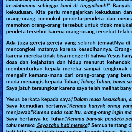
kesalahanmu sehingga kami di tinggalkan!!!
” Banyak 
kekudusan. Kita perlu mengajarkan kekudusan dan
orang-orang memukul pendeta-pendeta dan menca
memohon orang-orang tersebut untuk tidak melukai
pendeta tersebut karena orang-orang tersebut telah d
Ada juga gereja-gereja yang seluruh jemaatNya di 
mencongkel matanya karena kesedihannya. Orang-
karena mereka tidak bisa mengerti bahwa Yesus hany
dosa dan kejahatan dan hidup menurut kehendak 
membenturkan kepala mereka sampai tengkorak me
mengalir kemana-mana dari orang-orang yang beru
muda menangis kepada Tuhan,”
Tolong Tuhan, bawa sa
Saya jatuh tersungkur karena saya telah melihat ban
Yesus berkata kepada saya,”
Dalam masa kesusahan, ak
Saya kemudian bertanya,”
Kenapa banyak orang yang 
menjawab,”
Karena pada saat itu, orang-orang ingin m
Saya bertanya ke Tuhan,”
Kenapa banyak pendeta-pen
tahu mereka.
Saya tahu hati mereka
.” Semua tentang d
hati kita. Saya jatuh tersungkur, hampir lemas. Yesus