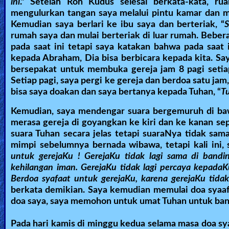
ini
.
” Setelah Roh Kudus selesai berkata-kata, ru
Heaven
mengulurkan tangan saya melalui pintu kamar dan m
Kemudian saya berlari ke ibu saya dan berteriak, “
S
rumah saya dan mulai berteriak di luar rumah. Beber
pada saat ini tetapi saya katakan bahwa pada saat i
Hell
kepada Abraham, Dia bisa berbicara kepada kita. Sa
bersepakat untuk membuka gereja jam 8 pagi setiap
Setiap pagi, saya pergi ke gereja dan berdoa satu ja
Prayer
bisa saya doakan dan saya bertanya kepada Tuhan, “
Tu
Kemudian, saya mendengar suara bergemuruh di bawa
merasa gereja di goyangkan ke kiri dan ke kanan se
Bible/Study
suara Tuhan secara jelas tetapi suaraNya tidak sam
mimpi sebelumnya bernada wibawa, tetapi kali ini, 
untuk gerejaKu ! GerejaKu tidak lagi sama di bandin
Jesus
kehilangan iman. GerejaKu tidak lagi percaya kepada
Berdoa syafaat untuk gerejaKu, karena gerejaKu tida
berkata demikian. Saya kemudian memulai doa syaafa
doa saya, saya memohon untuk umat Tuhan untuk ban
Warfare
Pada hari kamis di minggu kedua selama masa doa syaa