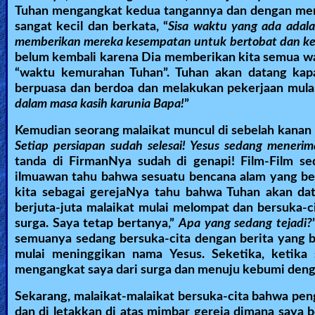
Tuhan mengangkat kedua tangannya dan dengan mengg
sangat kecil dan berkata, “
Sisa waktu yang ada adal
memberikan mereka kesempatan untuk bertobat dan kem
belum kembali karena Dia memberikan kita semua wak
“waktu kemurahan Tuhan”. Tuhan akan datang kap
berpuasa dan berdoa dan melakukan pekerjaan mula-m
dalam masa kasih karunia Bapa!
”
Kemudian seorang malaikat muncul di sebelah kanan 
Setiap persiapan sudah selesai! Yesus sedang meneri
tanda di FirmanNya sudah di genapi! Film-Film 
ilmuawan tahu bahwa sesuatu bencana alam yang besa
kita sebagai gerejaNya tahu bahwa Tuhan akan data
berjuta-juta malaikat mulai melompat dan bersuka-
surga. Saya tetap bertanya,”
Apa yang sedang tejadi?
semuanya sedang bersuka-cita dengan berita yang ba
mulai meninggikan nama Yesus. Seketika, ketika
mengangkat saya dari surga dan menuju kebumi denga
Sekarang, malaikat-malaikat bersuka-cita bahwa pen
dan di letakkan di atas mimbar gereja dimana saya b