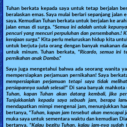
Tuhan berkata kepada saya untuk tetap berjalan b
beralaskan emas. Saya mulai berlari sepanjang jala
saya. Kemudian Tuhan berkata untuk berjalan ke ar
jalan emas di surga. “
Semua ini adalah untuk kepuny
pencuri yang mencuri perpuluhan dan persembahan.! K
kerajaan surga
.” Kita perlu meluruskan hidup kita un
untuk berjuta-juta orang dengan banyak makanan da
untuk minum. Tuhan berkata, “
Ricardo, semua ini 
pernikahan anak Domba
.”
Saya juga mengetahui bahwa ada seorang wanita yan
mempersiapkan perjamuan pernikahan! Saya berkata
mempersiapkan perjamuan tetapi saya tidak melihat
persiapannya sudah selesai!
” Di sana banyak mahkota 
Tuhan, kapan Tuhan akan datang kembali, jika per
Tunjukkanlah kepada saya sebuah jam, berapa lam
mendapatkan mimpi mengenai jam, menunjukkan hamp
bertanya, “
Tuhan, kapan jam tersebut akan mencapai 
muka saya untuk sementara waktu dan kemudian Dia 
bertanya, “
Kalau begitu Tuhan, kalau jam-nya sudah 