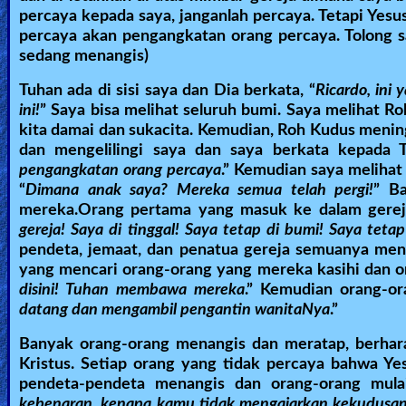
percaya kepada saya, janganlah percaya. Tetapi Yesu
percaya akan pengangkatan orang percaya. Tolong s
sedang menangis)
Tuhan ada di sisi saya dan Dia berkata, “
Ricardo, ini
ini!
” Saya bisa melihat seluruh bumi. Saya melihat 
kita damai dan sukacita. Kemudian, Roh Kudus menin
dan mengelilingi saya dan saya berkata kepada T
pengangkatan orang percaya
.” Kemudian saya melihat
“
Dimana anak saya? Mereka semua telah pergi!
” B
mereka.Orang pertama yang masuk ke dalam gereja 
gereja! Saya di tinggal! Saya tetap di bumi! Saya tetap
pendeta, jemaat, dan penatua gereja semuanya mena
yang mencari orang-orang yang mereka kasihi dan or
disini! Tuhan membawa mereka
.” Kemudian orang-or
datang dan mengambil pengantin wanitaNya
.”
Banyak orang-orang menangis dan meratap, berhar
Kristus. Setiap orang yang tidak percaya bahwa Ye
pendeta-pendeta menangis dan orang-orang mula
kebenaran, kenapa kamu tidak mengajarkan kekudusan 