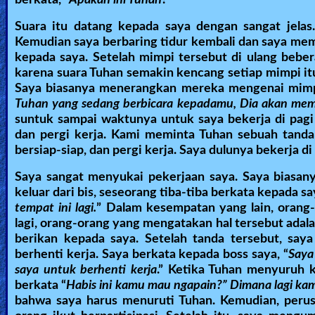
🎞
Suara itu datang kepada saya dengan sangat jelas
Bible
Kemudian saya berbaring tidur kembali dan saya me
Movies
kepada saya. Setelah mimpi tersebut di ulang bebera
karena suara Tuhan semakin kencang setiap mimpi itu
🎞
Saya biasanya menerangkan mereka mengenai mimpi-
Tuhan yang sedang berbicara kepadamu, Dia akan me
Gospel
suntuk sampai waktunya untuk saya bekerja di pagi 
Videos
dan pergi kerja. Kami meminta Tuhan sebuah tanda
bersiap-siap, dan pergi kerja. Saya dulunya bekerja di
🎞
Saya sangat menyukai pekerjaan saya. Saya biasanya
keluar dari bis, seseorang tiba-tiba berkata kepada say
Godly
tempat ini lagi.
” Dalam kesempatan yang lain, orang
Movies
lagi, orang-orang yang mengatakan hal tersebut adala
berikan kepada saya. Setelah tanda tersebut, sa
🎞
berhenti kerja. Saya berkata kepada boss saya, “
Saya
saya untuk berhenti kerja
.” Ketika Tuhan menyuruh k
CBN
berkata “
Habis ini kamu mau ngapain?” Dimana lagi ka
Videos
bahwa saya harus menuruti Tuhan. Kemudian, peru