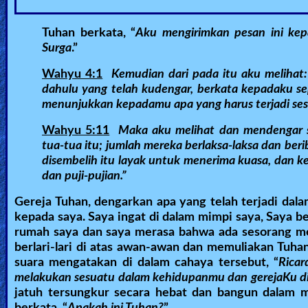
🎞
Tuhan berkata, “
Aku mengirimkan pesan ini ke
Jewish
Surga
.”
Stories
Wahyu 4:1
Kemudian dari pada itu aku melihat:
dahulu yang telah kudengar, berkata kepadaku se
🎞
menunjukkan kepadamu apa yang harus terjadi ses
X-
Wahyu 5:11
Maka aku melihat dan mendengar su
Witch
tua-tua itu; jumlah mereka berlaksa-laksa dan ber
disembelih itu layak untuk menerima kuasa, dan k
🎞
dan puji-pujian.”
X-
Gereja Tuhan, dengarkan apa yang telah terjadi dal
kepada saya. Saya ingat di dalam mimpi saya, Saya ber
Muslim
rumah saya dan saya merasa bahwa ada sesorang me
berlari-lari di atas awan-awan dan memuliakan Tuha
MP3
suara mengatakan di dalam cahaya tersebut, “
Ricar
Bible
melakukan sesuatu dalam kehidupanmu dan gerejaKu di 
jatuh tersungkur secara hebat dan bangun dalam 
berkata, “
Apakah ini Tuhan?
”