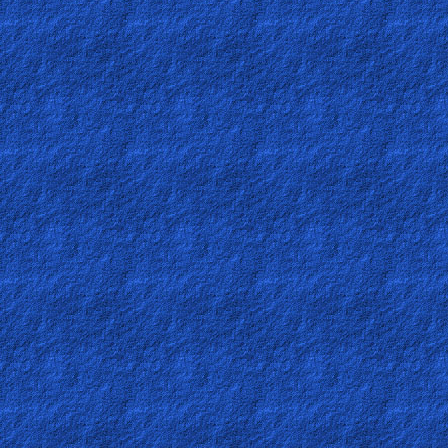
Other
Languages
Contact/Feedback/Donate
Follow
us
Social
Media
PDF
Books
Random
Video