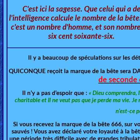
🎞
C'est ici la sagesse. Que celui qui a d
Bible
l'intelligence calcule le nombre de la bête
Movies
c'est un nombre d'homme, et son nombre
six cent soixante-six.
🎞
Gospel
Il y a beaucoup de spéculations sur les dé
Videos
QUICONQUE reçoit la marque de la bête sera 
🎞
de seconde c
Godly
Il n’y a pas d’espoir que :
«
Dieu comprendra, Il
Movies
charitable et Il ne veut pas que je perde ma vie. Je
n’est-ce p
🎞
CBN
Si vous recevez la marque de la bête 666, sur vo
sauvés ! Vous avez déclaré votre loyauté à la bêt
Videos
une période très difficile avec de grandes tribul