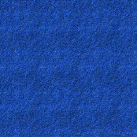
Ask
AI
Bible
Questions
Something
Funny...
2nd
Page,
Older
Material
×