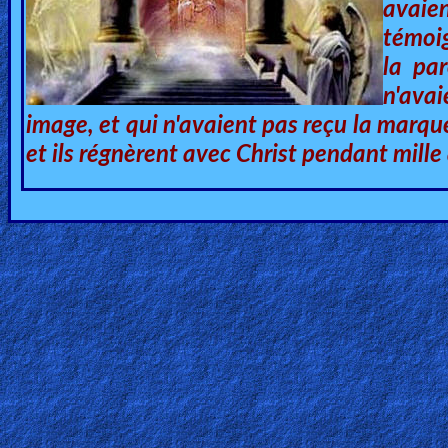
avaie
Heaven
témoi
la pa
n'avai
Hell
image, et qui n'avaient pas reçu la marque s
et ils régnèrent avec Christ pendant mille
Prayer
Bible/Study
Jesus
Warfare