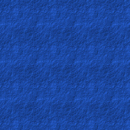
Revelations
Testimonies
Evangelism
Documentaries
Islam
Other