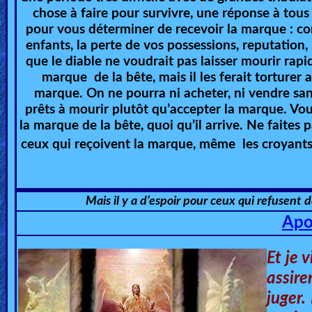
chose à faire pour survivre, une réponse à tous
🎞
pour vous déterminer de recevoir la marque : com
enfants, la perte de vos possessions, reputation,
Kids
que le diable ne voudrait pas laisser mourir rap
Videos
marque de la bête, mais il les ferait torturer
marque. On ne pourra ni acheter, ni vendre sa
🎞
prêts à mourir plutôt qu’accepter la marque. Vous
la marque de la bête, quoi qu’il arrive. Ne faites
Worship
ceux qui reçoivent la marque, même les croyant
Music
🎞
Mais il y a d’espoir pour ceux qui refusent d
Vids
Apo
for
New
Et je 
Believers
assir
juger.