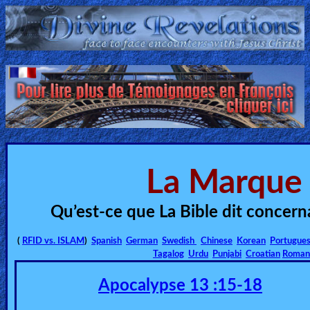
Home:
Mobile
Home: Original Style
ðŸ”
La Marque 
Search
Site
Qu’est-ce que La Bible dit concer
🎞
(
RFID vs. ISLAM
)
Spanish
German
Swedish
Chinese
Korean
Portugue
Tagalog
Urdu
Punjabi
Croatian
Roman
Christian
Apocalypse 13 :15-18
Netflix