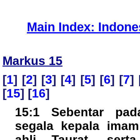
Main Index: Indon
Markus 15
[
1
] [
2
] [
3
] [
4
] [
5
] [
6
] [
7
] 
[
15
] [
16
]
15:1 Sebentar pad
segala kepala imam
ahli Taurat, sert