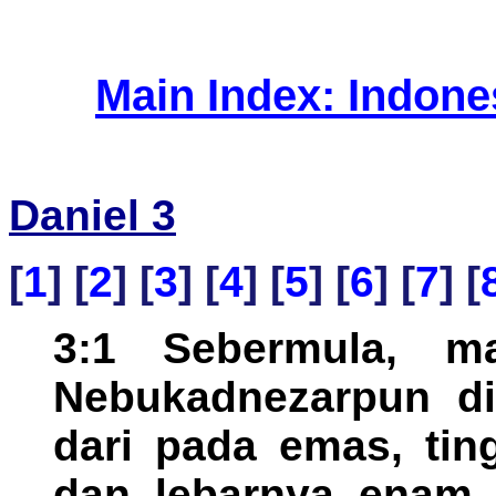
Main Index: Indon
Daniel 3
[
1
] [
2
] [
3
] [
4
] [
5
] [
6
] [
7
] [
3:1 Sebermula, m
Nebukadnezarpun di
dari pada emas, tin
dan lebarnya enam h