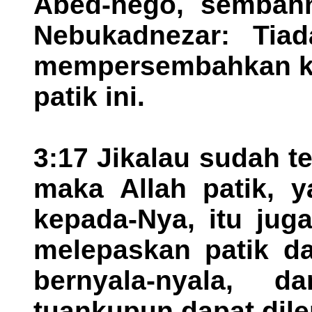
Abed-nego, sembahn
Nebukadnezar: Tiad
mempersembahkan ke
patik ini.
3:17 Jikalau sudah te
maka Allah patik, y
kepada-Nya, itu jug
melepaskan patik da
bernyala-nyala, 
tuankupun dapat dile