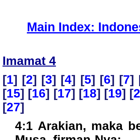
Main Index: Indon
Imamat 4
[
1
] [
2
] [
3
] [
4
] [
5
] [
6
] [
7
] 
[
15
] [
16
] [
17
] [
18
] [
19
] [
[
27
]
4:1 Arakian, maka b
Musa, firman-Nya: