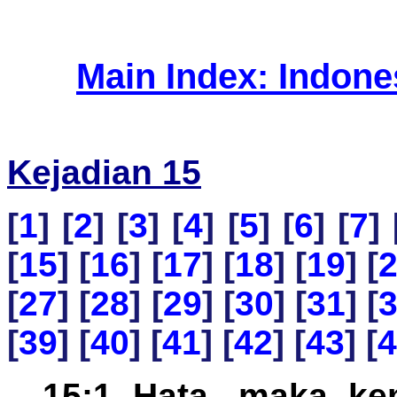
Main Index: Indon
Kejadian 15
[
1
] [
2
] [
3
] [
4
] [
5
] [
6
] [
7
] 
[
15
] [
16
] [
17
] [
18
] [
19
] [
[
27
] [
28
] [
29
] [
30
] [
31
] [
[
39
] [
40
] [
41
] [
42
] [
43
] [
4
15:1 Hata, maka ke