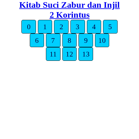
Kitab Suci Zabur dan Injil
2 Korintus
0
1
2
3
4
5
6
7
8
9
10
11
12
13