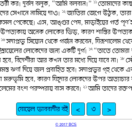
 তৈরী কর৷ দুর্বল বলুক, “আমি বলবান৷”
তোমাদের কাছা
১১
াদের সেখানে নামিয়ে দাও৷
জাতিরা জেগে উঠুক, তার
১২
ফসল পেকেছে৷ এস, আঙ্গুর পেষ, মাড়াইয়ের গর্ত পূর্ণ
উপত্যকায় অনেক লোকের ভিড়, কারণ শাস্তির উপত্যকা
৷
সদাপ্রভু সিয়োন থেকে গর্জন করবেন, যিরূশালেম থে
১৬
ইস্রায়েলের লোকেদের জন্য একটি দুর্গ৷
“তাতে তোমরা জ
১৭
র হবে, বিদেশীরা আর কখন তার মধ্যে দিয়ে যাবে না৷
সে
১৮
 সমস্ত ঝর্ণা দিয়ে জল প্রবাহিত হবে৷ সদাপ্রভুর গৃহ থ
়া মরুভূমি হবে, কারণ যিহূদার লোকদের উপর অত্যাচার 
ূশালেমের বংশ পরম্পরায় বাস করবে৷
আমি তাদের রক্তপ
২১
যোয়েল ভাববাদীর বই
<
৩
>
© 2017 BCS