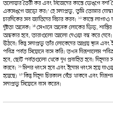
তলোয়ার তৈরী কর এবং নিজেদের কাস্তে ভেঙ্গে বর্শা
একসঙ্গে জড়ো কর৷’ হে সদাপ্রভু, তুমি তোমার যোদ্ধ
চারদিকের সব জাতিদের বিচার করব৷
কাস্তে লাগাও 
১৩
দুষ্টতা অনেক৷
সেখানে অনেক লোকের ভিড়, শাস্তির 
১৪
অন্ধকার হবে, তারাগুলো আলো দেওয়া বন্ধ করে দেবে
উঠবে৷ কিন্তু সদাপ্রভু তাঁর লোকেদের আশ্রয় স্থান এবং 
পবিত্র পর্বত সিয়োনে বাস করি৷ তখন যিরূশালেম পবিত্
হবে, ছোট পর্বতগুলো থেকে দুধ প্রবাহিত হবে৷ যিহূদার
করবে৷
মিশর ধ্বংস হবে এবং ইদোম ধ্বংস হয়ে যাওয
১৯
হয়েছে৷
কিন্তু যিহূদা চিরকাল বেঁচে থাকবে এবং যির
২০
সদাপ্রভু সিয়োনে বাস করেন৷