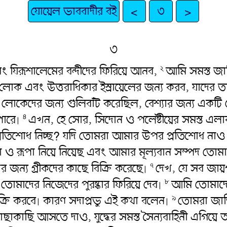
যোয়েল ভাববাদীর বই
<
৩
>
৩
ং যিরূশালেমের বন্দীদের ফিরিয়ে আনব,
আমি সমস্ত জা
২
বং উত্তরাধিকার ইস্রায়েলের জন্য করব, যাদের তারা অন
লোকেদের জন্য গুলিবাঁট করেছিল, বেশ্যার জন্য একটি
পারে৷
এখন, হে সোর, সিদোন ও পলেষ্টীয়ের সমস্ত 
৪
প্রতিশোধ নিচ্ছ? যদি তোমরা আমার উপর প্রতিশোধ না
 রূপা নিয়ে নিয়েছ এবং আমার মূল্যবান সম্পদ তোমাদ
 জন্য গ্রীকদের কাছে বিক্রি করেছে৷
দেখ, যে সব জায়
৭
াদের নিজেদের পুরষ্কার ফিরিয়ে দেব৷
আমি তোমাদের 
৮
িক্রি করবে৷ কারণ সদাপ্রভু এই কথা বলেন৷
তোমরা জাতি
৯
কাছি আসতে দাও, যুদ্ধের সমস্ত সৈন্যবাহিনী এগিয়ে