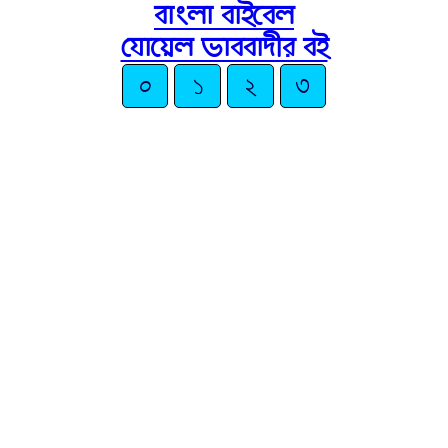
বাংলা বাইবেল
যোয়েল ভাববাদীর বই
০
১
২
৩