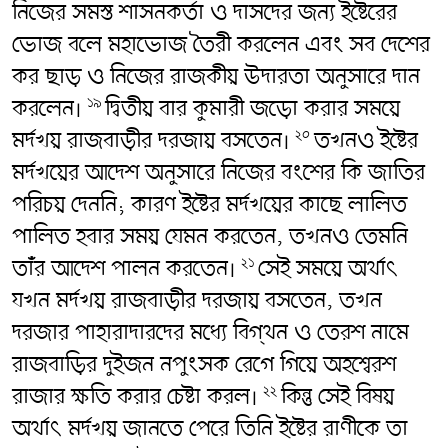
নিজের সমস্ত শাসনকর্তা ও দাসদের জন্য ইষ্টেরের
ভোজ বলে মহাভোজ তৈরী করলেন এবং সব দেশের
কর ছাড় ও নিজের রাজকীয় উদারতা অনুসারে দান
করলেন।
দ্বিতীয় বার কুমারী জড়ো করার সময়ে
১৯
মর্দখয় রাজবাড়ীর দরজায় বসতেন।
তখনও ইষ্টের
২০
মর্দখয়ের আদেশ অনুসারে নিজের বংশের কি জাতির
পরিচয় দেননি; কারণ ইষ্টের মর্দখয়ের কাছে লালিত
পালিত হবার সময় যেমন করতেন, তখনও তেমনি
তাঁর আদেশ পালন করতেন।
সেই সময়ে অর্থাৎ
২১
যখন মর্দখয় রাজবাড়ীর দরজায় বসতেন, তখন
দরজার পাহারাদারদের মধ্যে বিগ্‌থন ও তেরশ নামে
রাজবাড়ির দুইজন নপুংসক রেগে গিয়ে অহশ্বেরশ
রাজার ক্ষতি করার চেষ্টা করল।
কিন্তু সেই বিষয়
২২
অর্থাৎ মর্দখয় জানতে পেরে তিনি ইষ্টের রাণীকে তা