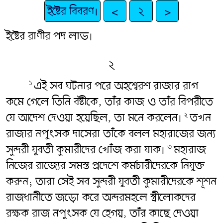
ইষ্টের বিবরণ।
<
২
>
ইষ্টের রাণীর পদ লাভ।
২
এই সব ঘটনার পরে অহশ্বেরশ রাজার রাগ
১
কমে গেলে তিনি বষ্টীকে, তাঁর কাজ ও তাঁর বিপরীতে
যে আদেশ দেওয়া হয়েছিল, তা মনে করলেন।
তখন
২
রাজার নপুংসক দাসেরা তাঁকে বলল মহারাজের জন্য
সুন্দরী যুবতী কুমারীদের খোঁজ করা যাক।
মহারাজ
৩
নিজের রাজ্যের সমস্ত প্রদেশে কর্মচারীদেরকে নিযুক্ত
করুন; তারা সেই সব সুন্দরী যুবতী কুমারীদেরকে শূশন
রাজধানীতে জড়ো করে অন্দরমহলে স্ত্রীলোকদের
রক্ষক রাজ নপুংসক যে হেগয়, তাঁর কাছে দেওয়া