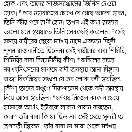
হোক এবং তাদের সাজসরঞ্জামের জিনিস দেওয়া
হোক।
পরে মহারাজের চোখে যে মেয়ে ভালো হবেন,
৪
তিনি বষ্টীর পদে রাণী হোন। তখন এই কথা রাজার
ভালো মনে হওয়াতে তিনি সেরকমই করলেন।
সেই
৫
সময়ে যায়ীরের ছেলে মর্দখয় নামে একজন যিহূদী
শূশন রাজধানীতে ছিলেন। সেই যায়ীরের বাবা শিমিয়ি,
শিমিয়ির বাবা বিন্যামীনীয় কীশ।
বাবিলের রাজা
৬
নবূখদ্‌নিৎসরের মাধ্যমে বন্দী অবস্থায় আনা যিহূদার
রাজা যিকনিয়ের সঙ্গে যে সব লোক বন্দী হয়েছিল,
[কীশ] তাদের সঙ্গে যিরুশালেম থেকে বন্দী অবস্থায়
নিয়ে আসা হয়েছিল।
মর্দখয় নিজের কাকার মেয়ে
৭
হদসাকে অর্থাৎ ইষ্টেরকে লালন পালন করতেন;
কারণ তাঁর বাবা কি মা ছিল না। সেই মেয়ে সুন্দরী ও
রূপবতী ছিলেন; তাঁর বাবা মা মারা গেলে মর্দখয়