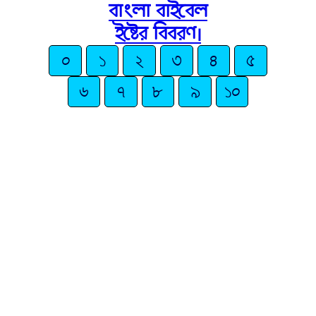
বাংলা বাইবেল
ইষ্টের বিবরণ।
০
১
২
৩
৪
৫
৬
৭
৮
৯
১০