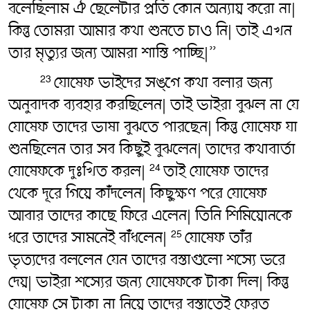
বলেছিলাম ঐ ছেলেটার প্রতি কোন অন্যায় করো না|
কিন্তু তোমরা আমার কথা শুনতে চাও নি| তাই এখন
তার মৃত্যুর জন্য আমরা শাস্তি পাচ্ছি|”
যোষেফ ভাইদের সঙ্গে কথা বলার জন্য
23
অনুবাদক ব্যবহার করছিলেন| তাই ভাইরা বুঝল না যে
যোষেফ তাদের ভাষা বুঝতে পারছেন| কিন্তু যোষেফ যা
শুনছিলেন তার সব কিছুই বুঝলেন| তাদের কথাবার্তা
যোষেফকে দুঃখিত করল|
তাই যোষেফ তাদের
24
থেকে দূরে গিয়ে কাঁদলেন| কিছুক্ষণ পরে যোষেফ
আবার তাদের কাছে ফিরে এলেন| তিনি শিমিয়োনকে
ধরে তাদের সামনেই বাঁধলেন|
যোষেফ তাঁর
25
ভৃত্যদের বললেন যেন তাদের বস্তাগুলো শস্যে ভরে
দেয়| ভাইরা শস্যের জন্য যোষেফকে টাকা দিল| কিন্তু
যোষেফ সে টাকা না নিয়ে তাদের বস্তাতেই ফেরত