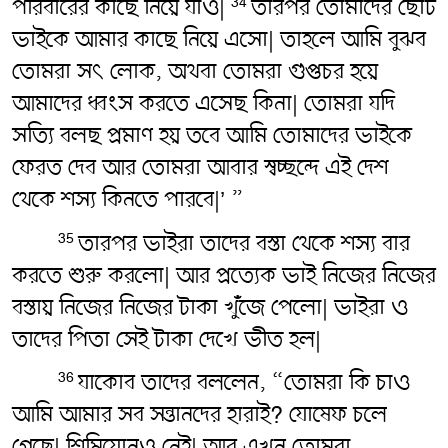
পরিবারের কাছে নিয়ে যাও|
তারপর তোমাদের ছোট
34
ভাইকে আমার কাছে নিয়ে এসো| তাহলে আমি বুঝব
তোমরা সৎ‌ লোক, অথবা তোমরা গুপ্তচর হয়ে
আমাদের ধ্বংস করতে এসেছ কিনা| তোমরা যদি
সত্যি বলছ প্রমাণ হয় তবে আমি তোমাদের ভাইকে
ফেরত দেব আর তোমরা আবার স্বচ্ছন্দে এই দেশ
থেকে শস্য কিনতে পারবে|’ ”
তারপর ভাইরা তাদের বস্তা থেকে শস্য বার
35
করতে শুরু করলো| আর প্রত্যেক ভাই নিজের নিজের
বস্তায় নিজের নিজের টাকা খুঁজে পেলো| ভাইরা ও
তাদের পিতা সেই টাকা দেখে ভীত হল|
যাকোব তাদের বললেন, “তোমরা কি চাও
36
আমি আমার সব সন্তানদের হারাই? যোষেফ চলে
গেছে| শিমিয়োনও নেই| আর এখন তোমরা