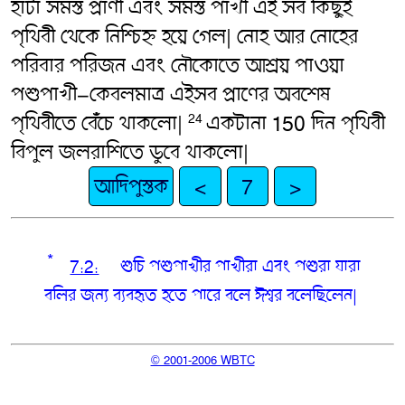
হাঁটা সমস্ত প্রাণী এবং সমস্ত পাখী এই সব কিছুই
পৃথিবী থেকে নিশ্চিহ্ন হয়ে গেল| নোহ আর নোহের
পরিবার পরিজন এবং নৌকোতে আশ্রয় পাওয়া
পশুপাখী–কেবলমাত্র এইসব প্রাণের অবশেষ
পৃথিবীতে বেঁচে থাকলো|
একটানা 150 দিন পৃথিবী
24
বিপুল জলরাশিতে ডুবে থাকলো|
আদিপুস্তক
<
7
>
*
7:2:
শুচি পশুপাখীর
পাখীরা এবং পশুরা যারা
বলির জন্য ব্যবহৃত হতে পারে বলে ঈশ্বর বলেছিলেন|
© 2001-2006 WBTC