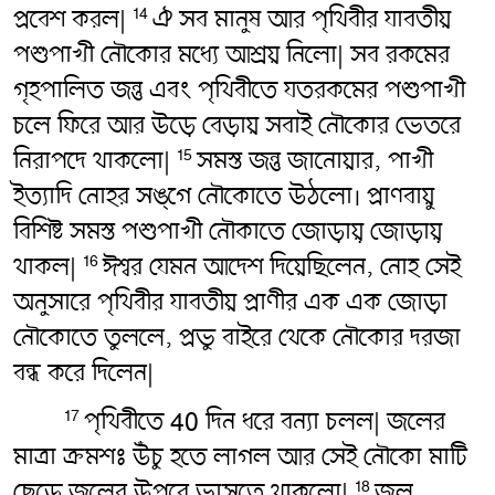
প্রবেশ করল|
ঐ সব মানুষ আর পৃথিবীর যাবতীয়
14
পশুপাখী নৌকোর মধ্যে আশ্রয় নিলো| সব রকমের
গৃহপালিত জন্তু এবং পৃথিবীতে যতরকমের পশুপাখী
চলে ফিরে আর উড়ে বেড়ায় সবাই নৌকোর ভেতরে
নিরাপদে থাকলো|
সমস্ত জন্তু জানোয়ার, পাখী
15
ইত্যাদি নোহর সঙ্গে নৌকোতে উঠলো। প্রাণবায়ু
বিশিষ্ট সমস্ত পশুপাখী নৌকাতে জোড়ায়় জোড়ায়়
থাকল|
ঈশ্বর যেমন আদেশ দিয়েছিলেন, নোহ সেই
16
অনুসারে পৃথিবীর যাবতীয় প্রাণীর এক এক জোড়া
নৌকোতে তুললে, প্রভু বাইরে থেকে নৌকোর দরজা
বন্ধ করে দিলেন|
পৃথিবীতে 40 দিন ধরে বন্যা চলল| জলের
17
মাত্রা ক্রমশঃ উঁচু হতে লাগল আর সেই নৌকো মাটি
ছেড়ে জলের উপরে ভাসতে থাকলো|
জল
18