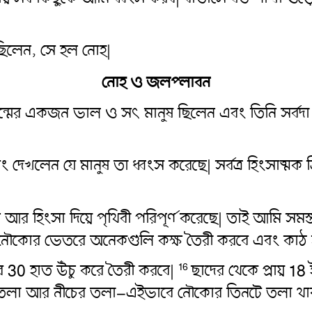
্ট ছিলেন, সে হল নোহ|
নোহ ও জলপ্লাবন
প্রজন্মের একজন ভাল ও সৎ মানুষ ছিলেন এবং তিনি সর্ব
ং দেখলেন যে মানুষ তা ধ্বংস করেছে| সর্বত্র হিংসাত্মক ক্
 হিংসা দিয়ে পৃথিবী পরিপূর্ণ করেছে| তাই আমি সমস্ত জ
 নৌকোর ভেতরে অনেকগুলি কক্ষ তৈরী করবে এবং কাঠ 
 30 হাত উঁচু করে তৈরী করবে|
ছাদের থেকে প্রায় 1
16
 তলা আর নীচের তলা–এইভাবে নৌকোর তিনটে তলা থা