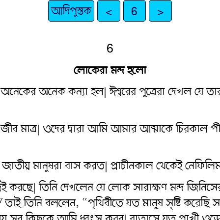
আদিপুস্তক
<
6
>
6
লোকেরা মন্দ হলো
নেকের অনেক কন্যা হল| ঈশ্বরের পুত্রেরা দেখল যে তারা স
 জীব মাত্র| ওদের দ্বারা আমি আমার আত্মাকে চিরকাল 
 জাতীয় মানুষরা বাস করত| প্রাচীনকাল থেকেই নেফিলিমর
াজই করছে| তিনি দেখলেন যে লোক সারাক্ষণ মন্দ জিনিসের
তাই তিনি বললেন, “পৃথিবীতে যত মানুষ সৃষ্টি করেছি সব
7
েড়ায় সব কিছুকে আমি ধ্বংস করব| বাতাসে যত পাখী 