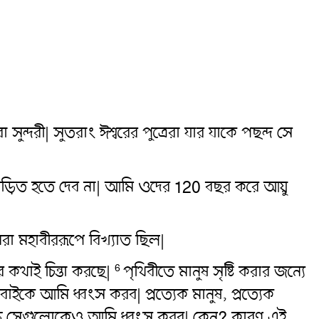
ুন্দরী| সুতরাং ঈশ্বরের পুত্রেরা যার যাকে পছন্দ সে
পীড়িত হতে দেব না| আমি ওদের 120 বছর করে আয়ু
া মহাবীররূপে বিখ্যাত ছিল|
 কথাই চিন্তা করছে|
পৃথিবীতে মানুষ সৃষ্টি করার জন্যে
6
াইকে আমি ধ্বংস করব| প্রত্যেক মানুষ, প্রত্যেক
ওড়ে সেগুলোকেও আমি ধ্বংস করব| কেন? কারণ এই