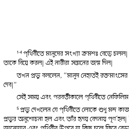
পৃথিবীতে মানুষের সংখ্যা ক্রমশঃ বেড়ে চলল| অ
1-4
তাকে বিয়ে করল| এই নারীরা সন্তানের জন্ম দিল|
তখন প্রভু বললেন, “মানুষ নেহাতই রক্তমাংসের
দেব|”
সেই সময় এবং পরবর্তীকালে পৃথিবীতে নেফিলিম
প্রভু দেখলেন যে পৃথিবীতে লোকে শুধু মন্দ ক
5
প্রভুর অনুশোচনা হল এবং তাঁর হৃদয় বেদনায় পূর্ণ হল|
জানোয়ার এবং পৃথিবীর উপরে যা কিছু চলে ফিরে ব