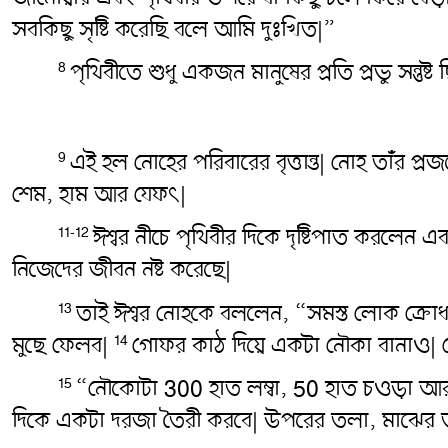
সবকিছু সৃষ্টি করেছি বলে আমি দুঃখিত|”
পৃথিবীতে শুধু একজন মানুষের প্রতি প্রভু সন্তুষ
8
এই হল নোহের পরিবারের বৃত্তান্ত| নোহ তাঁর 
9
শেম, হাম আর যেফৎ|
ঈশ্বর নীচে পৃথিবীর দিকে দৃষ্টিপাত করলেন এব
11-12
নিজেদের জীবন নষ্ট করেছে|
তাই ঈশ্বর নোহকে বললেন, “সমস্ত লোক ক্রোধ আর
13
মুছে ফেলব|
গোফর কাঠ দিয়ে একটা নৌকা বানাও|
14
“নৌকোটা 300 হাত লম্বা, 50 হাত চওড়া আর
15
দিকে একটা দরজা তৈরী করবে| উপরের তলা, মাঝের