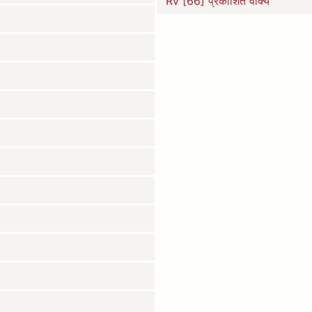
Rv [66] प्रकाशित वाक्य