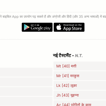
िल App का उपयोग पढ़ सकते हैं और अंग्रेजी और हिंदी (और 35 अन्य भाषाओं) में बाइबि
नई टैस्टमैंट -
N.T.
Mt [40] मत्ती
Mr [41] मरकुस
Lk [42] लूका
Jh [43] यूहन्ना
Ac [44] प्रेरितों के काम