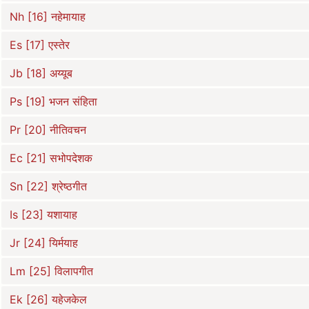
Nh [16] नहेमायाह
Es [17] एस्तेर
Jb [18] अय्यूब
Ps [19] भजन संहिता
Pr [20] नीतिवचन
Ec [21] सभोपदेशक
Sn [22] श्रेष्ठगीत
Is [23] यशायाह
Jr [24] यिर्मयाह
Lm [25] विलापगीत
Ek [26] यहेजकेल