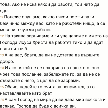
това: Ако не иска някой да работи, той нито да
яде.
Понеже слушаме, какво някои постъпвали
11
безчинно между вас, като не работели нищо, а се
месели в чужди работи.
На такива заръчваме и ги увещаваме в името на
12
Господа Исуса Христа да работят тихо и да ядат
своя си хляб.
А на вас, братя, да ви не дотегва да вършите
13
добро.
И ако някой не се покорява на нашето слово
14
чрез това послание, забележете го, за да не се
събирате с него, с цел да се засрами.
Обаче, недейте го счита за неприятел, а го
15
наставлявайте като брат.
А сам Господ на мира да ви дава мир всякога и
16
всякак. Господ да бъде с всички ви.