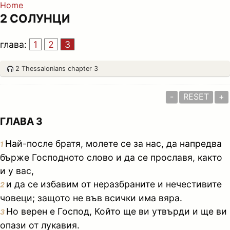
Home
2 СОЛУНЦИ
глава:
1
2
3
2 Thessalonians chapter 3
-
RESET
+
ГЛАВА 3
Най-после братя, молете се за нас, да напредва
1
бърже Господното слово и да се прославя, както
и у вас,
и да се избавим от неразбраните и нечестивите
2
човеци; защото не във всички има вяра.
Но верен е Господ, Който ще ви утвърди и ще ви
3
опази от лукавия.