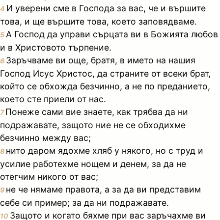
И уверени сме в Господа за вас, че и вършите
4
това, и ще вършите това, което заповядваме.
А Господ да управи сърцата ви в Божията любов
5
и в Христовото търпение.
Заръчваме ви още, братя, в името на нашия
6
Господ Исус Христос, да страните от всеки брат,
който се обхожда безчинно, а не по преданието,
което сте приели от нас.
Понеже сами вие знаете, как трябва да ни
7
подражавате, защото ние не се обходихме
безчинно между вас;
нито даром ядохме хляб у някого, но с труд и
8
усилие работехме нощем и денем, за да не
отегчим никого от вас;
не че нямаме правота, а за да ви представим
9
себе си пример; за да ни подражавате.
Защото и когато бяхме при вас заръчахме ви
10