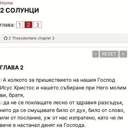
Home
2 СОЛУНЦИ
глава:
1
2
3
2 Thessalonians chapter 2
-
RESET
+
ГЛАВА 2
А колкото за пришествието на нашия Господ
1
Исус Христос и нашето събиране при Него молим
ви, братя,
да не се поклащате лесно от здравия разсъдък,
2
нито да се смущавате било от дух, било от слово,
или от послание, уж от нас изпратено, като че ли
вече е настанал денят на Господа.