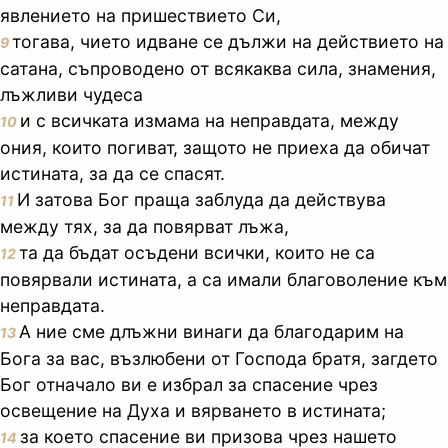
явлението на пришествието Си,
тогава, чието идване се дължи на действието на
9
сатана, съпроводено от всякаква сила, знамения,
лъжливи чудеса
и с всичката измама на неправдата, между
10
ония, които погиват, защото не приеха да обичат
истината, за да се спасят.
И затова Бог праща заблуда да действува
11
между тях, за да повярват лъжа,
та да бъдат осъдени всички, които не са
12
повярвали истината, а са имали благоволение към
неправдата.
А ние сме длъжни винаги да благодарим на
13
Бога за вас, възлюбени от Господа братя, загдето
Бог отначало ви е избрал за спасение чрез
освещение на Духа и вярването в истината;
за което спасение ви призова чрез нашето
14