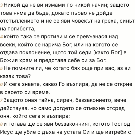
Никой да не ви измами по никой начин; защото
3
това няма да бъде, докато първо не дойде
отстъплението и не се яви човекът на греха, синът
на погибелта,
който така се противи и се превъзнася над
4
всеки, който се нарича Бог, или на когото се
отдава поклонение, щото той седи [както Бог] в
Божия храм и представя себе си за Бог.
Не помните ли, че когато бях още при вас, аз ви
5
казах това?
И сега знаете, какво Го възпира, да не се открие
6
в своето си време.
Защото оная тайна, сиреч, беззаконието, вече
7
действува, но само догдето се отмахне отсред
оня, който сега я възпира;
и тогава ще се яви беззаконният, когото Господ
8
Исус ще убие с дъха на устата Си и ще изтреби с