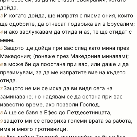
дойда.
И когато дойда, ще изпратя с писма ония, които
3
ще одобрите, да отнесат подаръка ви в Ерусалим;
и ако заслужавам да отида и аз, те ще отидат с
4
мене.
Защото ще дойда при вас след като мина през
5
Македония; (понеже през Македония минавам);
а може би да поостана при вас, или даже и да
6
презимувам, за да ме изпратите вие на където
отида.
Защото не ми се иска да ви видя сега на
7
заминаване; но надявам се да остана при вас
известно време, ако позволи Господ.
А ще се бавя в Ефес до Петдесетницата,
8
защото ми се отвориха големи врата за работа,
9
има и много противници.
Ако дойде Тимотей, внимавайте да бъде без