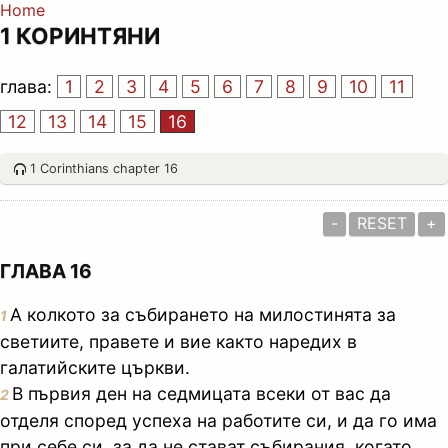
Home
1 КОРИНТЯНИ
глава:
1
2
3
4
5
6
7
8
9
10
11
12
13
14
15
16
1 Corinthians chapter 16
-
RESET
+
ГЛАВА 16
А колкото за събирането на милостинята за
1
светиите, правете и вие както наредих в
галатийските църкви.
В първия ден на седмицата всеки от вас да
2
отделя според успеха на работите си, и да го има
при себе си, за да не стават събирания, когато