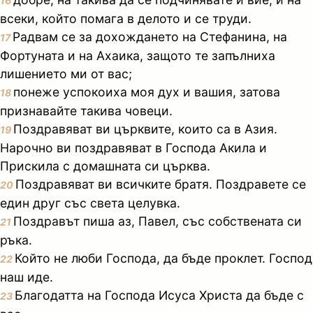
16
всеки, който помага в делото и се труди.
Радвам се за дохождането на Стефанина, на
17
Фортуната и на Ахаика, защото те запълниха
лишението ми от вас;
понеже успокоиха моя дух и вашия, затова
18
признавайте такива човеци.
Поздравяват ви църквите, които са в Азия.
19
Нарочно ви поздравяват в Господа Акила и
Прискила с домашната си църква.
Поздравяват ви всичките братя. Поздравете се
20
един друг със света целувка.
Поздравът пиша аз, Павел, със собствената си
21
ръка.
Който не люби Господа, да бъде проклет. Господ
22
наш иде.
Благодатта на Господа Исуса Христа да бъде с
23