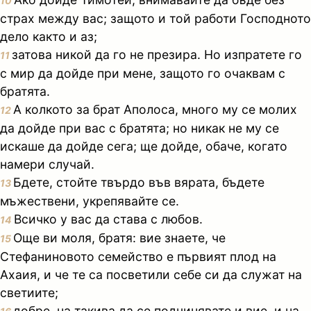
10
страх между вас; защото и той работи Господното
дело както и аз;
затова никой да го не презира. Но изпратете го
11
с мир да дойде при мене, защото го очаквам с
братята.
А колкото за брат Аполоса, много му се молих
12
да дойде при вас с братята; но никак не му се
искаше да дойде сега; ще дойде, обаче, когато
намери случай.
Бдете, стойте твърдо във вярата, бъдете
13
мъжествени, укрепявайте се.
Всичко у вас да става с любов.
14
Още ви моля, братя: вие знаете, че
15
Стефаниновото семейство е първият плод на
Ахаия, и че те са посветили себе си да служат на
светиите;
добре, на такива да се подчинявате и вие, и на