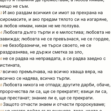
нищо не съм.
И ако раздам всичкия си имот за прехрана на
3
сиромасите, и ако предам тялото си на изгаряне,
а любов нямам, никак не ме ползува.
Любовта дълго търпи и е милостива; любовта не
4
завижда; любовта не се превъзнася, не се гордее,
не безобразничи, не търси своето, не се
5
раздразнява, не държи сметка за зло,
не се радва на неправдата, а се радва заедно с
6
истината,
всичко премълчава, на всичко хваща вяра, на
7
всичко се надява, всичко търпи.
Любовта никога не отпада; другите дарби, обаче,
8
пророчества ли са, ще се прекратят; езици ли са,
ще престанат; знание ли е, ще се прекрати.
Защото отчасти знаем и отчасти пророкуваме;
9
но когато дойде съвършеното, това, което е