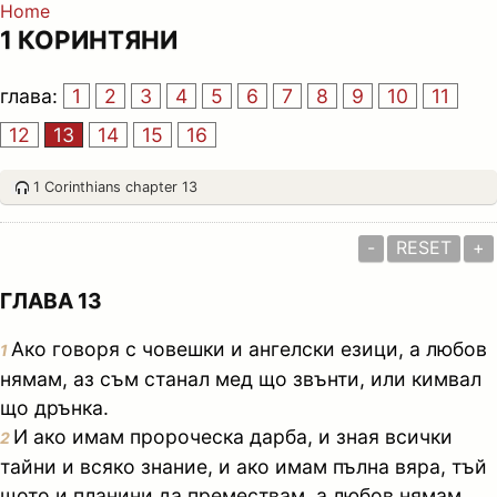
Home
1 КОРИНТЯНИ
глава:
1
2
3
4
5
6
7
8
9
10
11
12
13
14
15
16
1 Corinthians chapter 13
-
RESET
+
ГЛАВА 13
Ако говоря с човешки и ангелски езици, а любов
1
нямам, аз съм станал мед що звънти, или кимвал
що дрънка.
И ако имам пророческа дарба, и зная всички
2
тайни и всяко знание, и ако имам пълна вяра, тъй
щото и планини да премествам, а любов нямам,