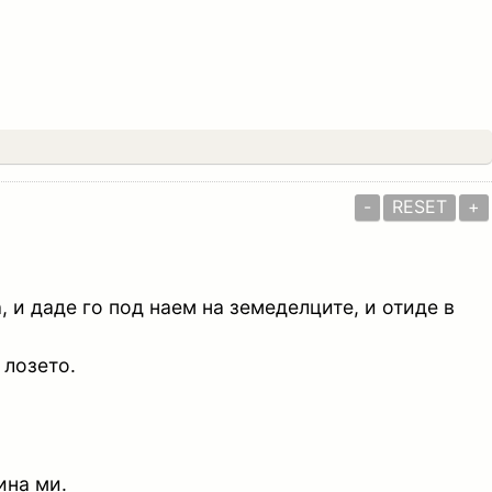
-
RESET
+
, и даде го под наем на земеделците, и отиде в
 лозето.
ина ми.