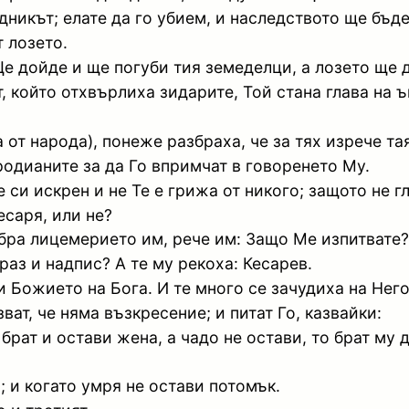
дникът; елате да го убием, и наследството ще бъде
т лозето.
Ще дойде и ще погуби тия земеделци, а лозето ще д
, който отхвърлиха зидарите, Той стана глава на ъ
 от народа), понеже разбраха, че за тях изрече та
родианите за да Го впримчат в говоренето Му.
че си искрен и не Те е грижа от никого; защото не 
есаря, или не?
збра лицемерието им, рече им: Защо Ме изпитвате?
раз и надпис? А те му рекоха: Кесарев.
и Божието на Бога. И те много се зачудиха на Него
ат, че няма възкресение; и питат Го, казвайки:
брат и остави жена, а чадо не остави, то брат му 
; и когато умря не остави потомък.