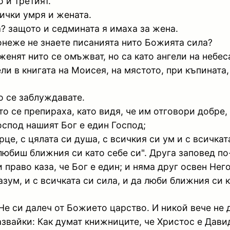
о и третият.
ички умря и жената.
а? защото и седмината я имаха за жена.
понеже не знаете писанията нито Божията сила?
женят нито се омъжват, но са като ангели на небес
ели в книгата на Моисея, на мястото, при къпината,
го се заблуждавате.
то се препираха, като видя, че им отговори добре,
оспод нашият Бог е един Господ;
це, с цялата си душа, с всичкия си ум и с всичката
злюбиш ближния си като себе си". Друга заповед по
право каза, че Бог е един; и няма друг освен Него
азум, и с всичката си сила, и да люби ближния си 
 Не си далеч от Божието царство. И никой вече не
азвайки: Как думат книжниците, че Христос е Дави