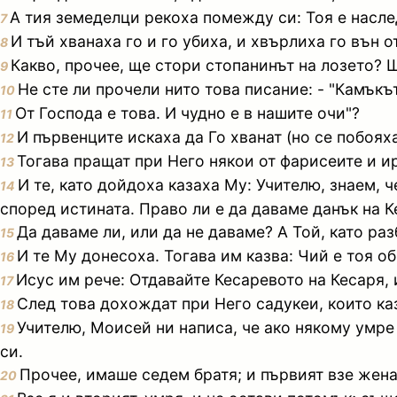
А тия земеделци рекоха помежду си: Тоя е насле
7
И тъй хванаха го и го убиха, и хвърлиха го вън о
8
Какво, прочее, ще стори стопанинът на лозето? 
9
Не сте ли прочели нито това писание: - "Камъкът
10
От Господа е това. И чудно е в нашите очи"?
11
И първенците искаха да Го хванат (но се побояха
12
Тогава пращат при Него някои от фарисеите и и
13
И те, като дойдоха казаха Му: Учителю, знаем, 
14
според истината. Право ли е да даваме данък на К
Да даваме ли, или да не даваме? А Той, като ра
15
И те Му донесоха. Тогава им казва: Чий е тоя об
16
Исус им рече: Отдавайте Кесаревото на Кесаря, 
17
След това дохождат при Него садукеи, които казв
18
Учителю, Моисей ни написа, че ако някому умре 
19
си.
Прочее, имаше седем братя; и първият взе жена
20