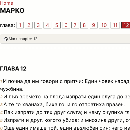
Home
МАРКО
глава:
1
2
3
4
5
6
7
8
9
10
11
12
Mark chapter 12
ГЛАВА 12
И почна да им говори с притчи: Един човек насади
1
чужбина.
И във времето на плода изпрати един слуга до з
2
А те го хванаха, биха го, и го отпратиха празен.
3
Пак изпрати до тях друг слуга; и нему счупиха г
4
Изпрати и друг, когото убиха; и мнозина други, о
5
Още един имаше той, един възлюбен син; него из
6