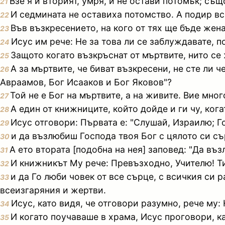
Взе я и вторият, умря, и не остави потомък; същ
21
И седмината не оставиха потомство. А подир вс
22
Във възкресението, на кого от тях ще бъде жен
23
Исус им рече: Не за това ли се заблуждавате, 
24
Защото когато възкръснат от мъртвите, нито се 
25
А за мъртвите, че биват възкресени, не сте ли ч
26
Авраамов, Бог Исааков и Бог Яковов"?
Той не е Бог на мъртвите, а на живите. Вие мно
27
А един от книжниците, който дойде и ги чу, кога
28
Исус отговори: Първата е: "Слушай, Израилю; Г
29
и да възлюбиш Господа твоя Бог с цялото си сър
30
А ето втората [подобна на нея] заповед: "Да въ
31
И книжникът Му рече: Превъзходно, Учителю! Ти 
32
и да Го люби човек от все сърце, с всичкия си р
33
всеизгаряния и жертви.
Исус, като видя, че отговори разумно, рече му:
34
И когато поучаваше в храма, Исус проговори, к
35