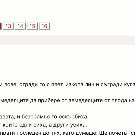
13
14
15
16
 лозе, огради го с плет, изкопа лин и съгради кула
емеделците да прибере от земеделците от плода на
лавата, и безсрамно го оскърбиха.
т които едни биха, а други убиха.
прати последен до тях, като думаше: Ще почетат с