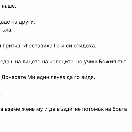
 наше.
аде на други.
гъла,
я притча. И оставиха Го и си отидоха.
гледаш на лицето на човеците, но учиш Божия път
 Донесете Ми един пеняз да го видя.
.
да вземе жена му и да въздигне потомък на брата