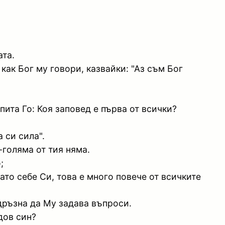
ата.
 как Бог му говори, казвайки: "Аз съм Бог
 пита Го: Коя заповед е първа от всички?
 си сила".
-голяма от тия няма.
;
като себе Си, това е много повече от всичките
 дръзна да Му задава въпроси.
дов син?