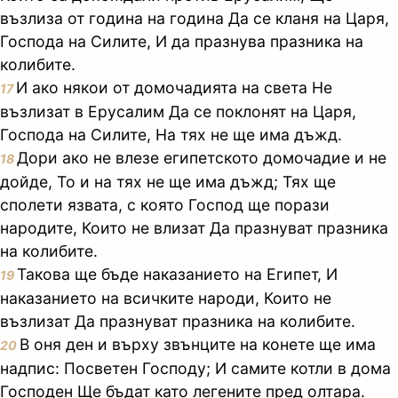
възлиза от година на година Да се кланя на Царя,
Господа на Силите, И да празнува празника на
колибите.
И ако някои от домочадията на света Не
17
възлизат в Ерусалим Да се поклонят на Царя,
Господа на Силите, На тях не ще има дъжд.
Дори ако не влезе египетското домочадие и не
18
дойде, То и на тях не ще има дъжд; Тях ще
сполети язвата, с която Господ ще порази
народите, Които не влизат Да празнуват празника
на колибите.
Такова ще бъде наказанието на Египет, И
19
наказанието на всичките народи, Които не
възлизат Да празнуват празника на колибите.
В оня ден и върху звънците на конете ще има
20
надпис: Посветен Господу; И самите котли в дома
Господен Ще бъдат като легените пред олтара.