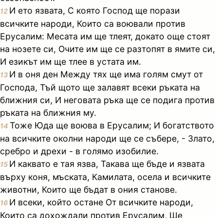
И ето язвата, С която Господ ще порази
12
всичките народи, Които са воювали против
Ерусалим: Месата им ще тлеят, докато още стоят
на нозете си, Очите им ще се разтопят в ямите си,
И езикът им ще тлее в устата им.
И в оня ден Между тях ще има голям смут от
13
Господа, Тъй щото ще залавят всеки ръката на
ближния си, И неговата ръка ще се подига против
ръката на ближния му.
Тоже Юда ще воюва в Ерусалим; И богатството
14
на всичките околни народи ще се събере, - Злато,
сребро и дрехи - в голямо изобилие.
И каквато е тая язва, Такава ще бъде и язвата
15
върху коня, мъската, Камилата, осела и всичките
животни, Които ще бъдат в ония станове.
И всеки, който остане От всичките народи,
16
Които са дохождали против Ерусалим, Ще