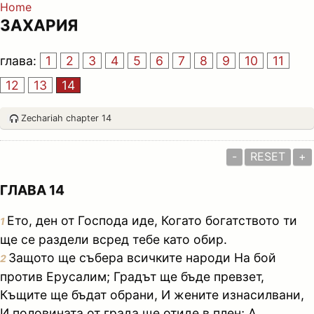
Home
ЗАХАРИЯ
глава:
1
2
3
4
5
6
7
8
9
10
11
12
13
14
Zechariah chapter 14
-
RESET
+
ГЛАВА 14
Ето, ден от Господа иде, Когато богатството ти
1
ще се раздели всред тебе като обир.
Защото ще събера всичките народи На бой
2
против Ерусалим; Градът ще бъде превзет,
Къщите ще бъдат обрани, И жените изнасилвани,
И половината от града ще отиде в плен; А