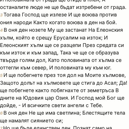
останалите люде не ще бъдат изтребени от града.
Тогава Господ ще излезе И ще воюва против
3
ония народи Както когато воюва в ден на бой.
В оня ден нозете Му ще застанат На Елеонския
4
хълм, който е срещу Ерусалим на изток; И
Елеонският хълм ще се разцепи През средата си
към изток и към запад, Така че ще се образува
твърде голям дол, Като половината от хълма се
оттегли към север, И половината му към юг.
И ще побегнете през тоя дол на Моите хълмове,
5
Защото долът на хълмовете ще стига до Асал; Да!
ще побегнете както побягнахте от земетръса В
дните на Юдовия цар Озия. И Господ мой Бог ще
дойде, - И всичките свети ангели с Тебе.
В оня ден Не ще има светлина; Блестящите тела
6
ще намалят сиянието си;
Но ще бъде единствен ден, Познат само на
7