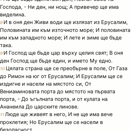
Господа, - Ни ден, ни нощ; А привечер ще има
виделина.
И в оня ден Живи води ще излязат из Ерусалим,
8
Половината им към източното море; И половината
им към западното море; И лете и зиме ще бъде
така.
И Господ ще бъде цар върху целия свят; В оня
9
ден Господ ще бъде един, и името Му едно.
Цялата страна ще се преобърне в поле, От Газа
10
до Римон на юг от Ерусалим; И Ерусалим ще се
издигне и насели на мястото си, От
Вениаминовата порта до мястото на първата
порта, - До ъгълната порта, и от кулата на
Ананеила До царските линове.
Люде ще живеят в него, И не ще има вече
11
проклетия; Но Ерусалим ще се насели в
безопасност.