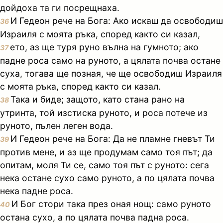
дойдоха та ги посрещнаха.
И Гедеон рече на Бога: Ако искаш да освободиш
36
Израиля с моята ръка, според както си казал,
ето, аз ще туря руно вълна на гумното; ако
37
падне роса само на руното, а цялата почва остане
суха, тогава ще позная, че ще освободиш Израиля
с моята ръка, според както си казал.
Така и биде; защото, като стана рано на
38
утринта, той изстиска руното, и роса потече из
руното, пълен леген вода.
И Гедеон рече на Бога: Да не пламне гневът Ти
39
против мене, и аз ще продумам само тоя път; да
опитам, моля Ти се, само тоя път с руното: сега
нека остане сухо само руното, а по цялата почва
нека падне роса.
И Бог стори така през оная нощ: само руното
40
остана сухо, а по цялата почва падна роса.