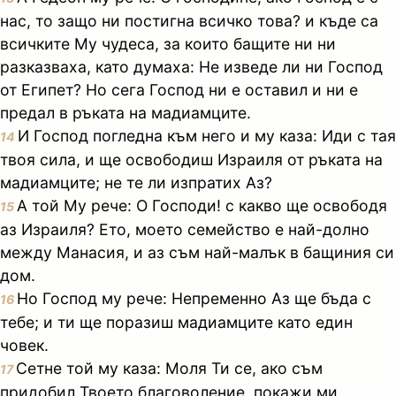
нас, то защо ни постигна всичко това? и къде са
всичките Му чудеса, за които бащите ни ни
разказваха, като думаха: Не изведе ли ни Господ
от Египет? Но сега Господ ни е оставил и ни е
предал в ръката на мадиамците.
И Господ погледна към него и му каза: Иди с тая
14
твоя сила, и ще освободиш Израиля от ръката на
мадиамците; не те ли изпратих Аз?
А той Му рече: О Господи! с какво ще освободя
15
аз Израиля? Ето, моето семейство е най-долно
между Манасия, и аз съм най-малък в бащиния си
дом.
Но Господ му рече: Непременно Аз ще бъда с
16
тебе; и ти ще поразиш мадиамците като един
човек.
Сетне той му каза: Моля Ти се, ако съм
17
придобил Твоето благоволение, покажи ми