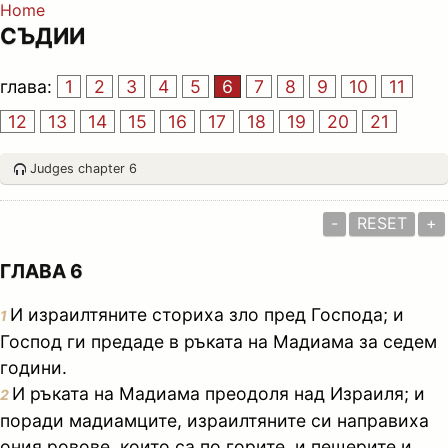
Home
СЪДИИ
глава:
1
2
3
4
5
6
7
8
9
10
11
12
13
14
15
16
17
18
19
20
21
Judges chapter 6
-
RESET
+
ГЛАВА 6
И израилтяните сториха зло пред Господа; и
1
Господ ги предаде в ръката на Мадиама за седем
години.
И ръката на Мадиама преодоля над Израиля; и
2
поради мадиамците, израилтяните си направиха
ония ровове, които са по горите, и пещерите и