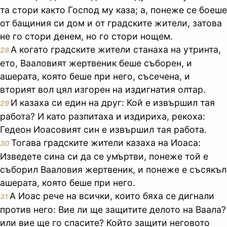
та стори както Господ му каза; а, понеже се боеше
от бащиния си дом и от градските жители, затова
не го стори денем, но го стори нощем.
А когато градските жители станаха на утринта,
28
ето, Вааловият жертвеник беше съборен, и
ашерата, която беше при него, съсечена, и
вторият вол цял изгорен на издигнатия олтар.
И казаха си един на друг: Кой е извършил тая
29
работа? И като разпитаха и издириха, рекоха:
Гедеон Иоасовият син е извършил тая работа.
Тогава градските жители казаха на Иоаса:
30
Изведете сина си да се умъртви, понеже той е
съборил Вааловия жертвеник, и понеже е съсякъл
ашерата, която беше при него.
А Иоас рече на всички, които бяха се дигнали
31
против него: Вие ли ще защитите делото на Ваала?
или вие ще го спасите? Който защити неговото