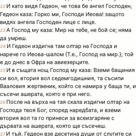
И като видя Гедеон, че това бе ангел Господен,
22
Гедеон каза: Горко ми, Господи Иеова! защото
видях ангела Господен лице с лице.
А Господ му каза: Мир на тебе, не бой се; няма
23
да умреш.
И Гедеон издигна там олтар на Господа и
24
нарече го Иеова-шалом {Т.е., Господ на мир.}; той
е до днес в Офра на авиезерците.
И в същата нощ Господ му каза: Вземи бащиния
25
си вол, втория вол седемгодишния, та съсипи
Вааловия жертвеник, който се намира у баща ти, и
съсечи ашерата, която е при него.
После на върха на тая скала издигни олтар на
26
Господа твоя Бог, според наредбата, и вземи
втория вол та го принеси за всеизгаряне с
дървата на ашерата, която ще съсечеш.
И тъй, Гедеон взе десетина души от слугите си
27