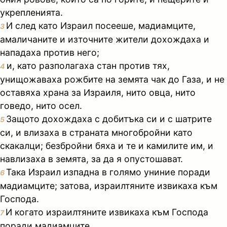
укрепленията.
И след като Израил посееше, мадиамците,
3
амаличаните и източните жители дохождаха и
нападаха против него;
и, като разполагаха стан против тях,
4
унищожаваха рожбите на земята чак до Газа, и не
оставяха храна за Израиля, нито овца, нито
говедо, нито осел.
Защото дохождаха с добитъка си и с шатрите
5
си, и влизаха в страната многобройни като
скакалци; безбройни бяха и те и камилите им, и
навлизаха в земята, за да я опустошават.
Така Израил изпадна в голямо униние поради
6
мадиамците; затова, израилтяните извикаха към
Господа.
И когато израилтяните извикаха към Господа
7
поради мадиамците,