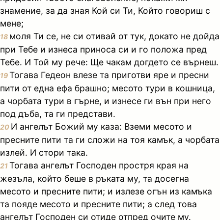
знамение, за да зная Кой си Ти, Който говориш с
мене;
моля Ти се, не си отивай от тук, докато не дойда
18
при Тебе и изнеса приноса си и го положа пред
Тебе. И Той му рече: Ще чакам догдето се върнеш.
Тогава Гедеон влезе та приготви яре и пресни
19
пити от една ефа брашно; месото тури в кошница,
а чорбата тури в гърне, и изнесе ги вън при него
под дъба, та ги представи.
И ангелът Божий му каза: Вземи месото и
20
пресните пити та ги сложи на тоя камък, а чорбата
излей. И стори така.
Тогава ангелът Господен простря края на
21
жезъла, който беше в ръката му, та досегна
месото и пресните пити; и излезе огън из камъка
та пояде месото и пресните пити; а след това
ангелът Господен си отиде отпред очите му.