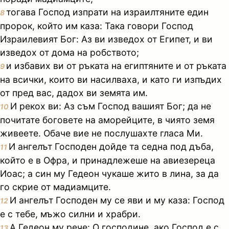
тогава Господ изпрати на израилтяните един
8
пророк, който им каза: Така говори Господ
Израилевият Бог: Аз ви изведох от Египет, и ви
изведох от дома на робството;
и избавих ви от ръката на египтяните и от ръката
9
на всички, които ви насилваха, и като ги изпъдих
от пред вас, дадох ви земята им.
И рекох ви: Аз съм Господ вашият Бог; да не
10
почитате боговете на аморейците, в чиято земя
живеете. Обаче вие не послушахте гласа Ми.
И ангелът Господен дойде та седна под дъба,
11
който е в Офра, и принадлежеше на авиезереца
Иоас; а син му Гедеон чукаше жито в лина, за да
го скрие от мадиамците.
И ангелът Господен му се яви и му каза: Господ
12
е с тебе, мъжо силни и храбри.
А Гедеон му рече: О господине, ако Господ е с
13