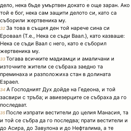
дело, нека бъде умъртвен докато е още заран. Ако
той е бог, нека сам защити делото си, като са
съборили жертвеника му.
За това в същия ден той нарече сина си
32
Ероваал {Т.е., Нека се съди Ваал.}, като казваше:
Нека се съди Ваал с него, като е съборил
жертвеника му.
Тогава всичките мадиамци и амаличани и
33
източните жители се събраха заедно та
преминаха и разположиха стан в долината
Езраел.
А Господният Дух дойде на Гедеона, и той
34
засвири с тръба; и авиезерците се събраха да го
последват.
После изпрати вестители до целия Манасия, та
35
и той се събра да го последва; прати вестители и
до Асира, до Завулона и до Нефталима, а те