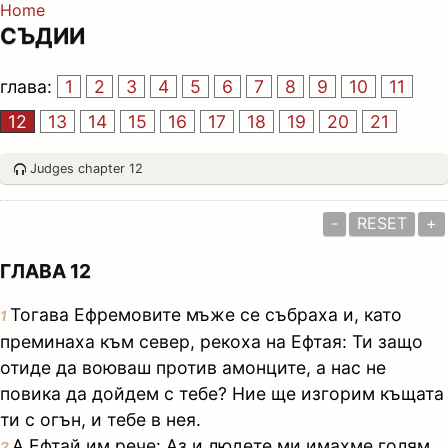
Home
СЪДИИ
глава:
1
2
3
4
5
6
7
8
9
10
11
12
13
14
15
16
17
18
19
20
21
Judges chapter 12
-
RESET
+
ГЛАВА 12
Тогава Ефремовите мъже се събраха и, като
1
преминаха към север, рекоха на Ефтая: Ти защо
отиде да воюваш против амонците, а нас не
повика да дойдем с тебе? Ние ще изгорим къщата
ти с огън, и тебе в нея.
А Ефтай им рече: Аз и людете ми имахме голям
2