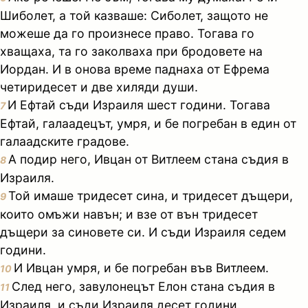
Шиболет, а той казваше: Сиболет, защото не
можеше да го произнесе право. Тогава го
хващаха, та го заколваха при бродовете на
Иордан. И в онова време паднаха от Ефрема
четиридесет и две хиляди души.
И Ефтай съди Израиля шест години. Тогава
7
Ефтай, галаадецът, умря, и бе погребан в един от
галаадските градове.
А подир него, Ивцан от Витлеем стана съдия в
8
Израиля.
Той имаше тридесет сина, и тридесет дъщери,
9
които омъжи навън; и взе от вън тридесет
дъщери за синовете си. И съди Израиля седем
години.
И Ивцан умря, и бе погребан във Витлеем.
10
След него, завулонецът Елон стана съдия в
11
Израиля, и съди Израиля десет години.