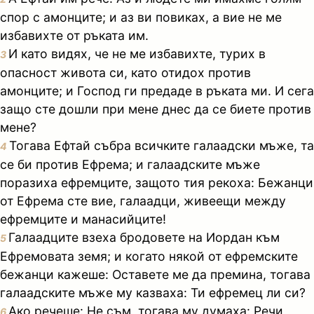
спор с амонците; и аз ви повиках, а вие не ме
избавихте от ръката им.
И като видях, че не ме избавихте, турих в
3
опасност живота си, като отидох против
амонците; и Господ ги предаде в ръката ми. И сега
защо сте дошли при мене днес да се биете против
мене?
Тогава Ефтай събра всичките галаадски мъже, та
4
се би против Ефрема; и галаадските мъже
поразиха ефремците, защото тия рекоха: Бежанци
от Ефрема сте вие, галаадци, живеещи между
ефремците и манасийците!
Галаадците взеха бродовете на Иордан към
5
Ефремовата земя; и когато някой от ефремските
бежанци кажеше: Оставете ме да премина, тогава
галаадските мъже му казваха: Ти ефремец ли си?
Ако речеше: Не съм, тогава му думаха: Речи
6