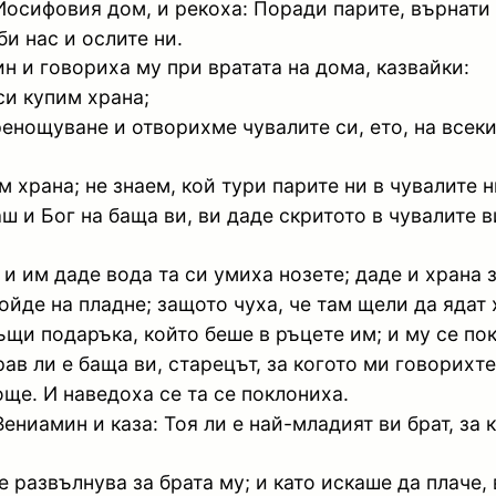
Иосифовия дом, и рекоха: Поради парите, върнати в
би нас и ослите ни.
 и говориха му при вратата на дома, казвайки:
си купим храна;
енощуване и отворихме чувалите си, ето, на всеки 
 храна; не знаем, кой тури парите ни в чувалите н
ваш и Бог на баща ви, ви даде скритото в чувалите 
 им даде вода та си умиха нозете; даде и храна з
йде на пладне; защото чуха, че там щели да ядат 
ъщи подаръка, който беше в ръцете им; и му се по
рав ли е баща ви, старецът, за когото ми говорихт
 още. И наведоха се та се поклониха.
ениамин и каза: Тоя ли е най-младият ви брат, за 
 развълнува за брата му; и като искаше да плаче, в