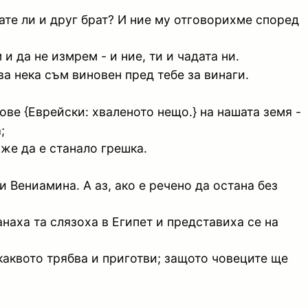
мате ли и друг брат? И ние му отговорихме според
и да не измрем - и ние, ти и чадата ни.
ава нека съм виновен пред тебе за винаги.
ове {Еврейски: хваленото нещо.} на нашата земя -
;
оже да е станало грешка.
 Вениамина. А аз, ако е речено да остана без
анаха та слязоха в Египет и представиха се на
 каквото трябва и приготви; защото човеците ще