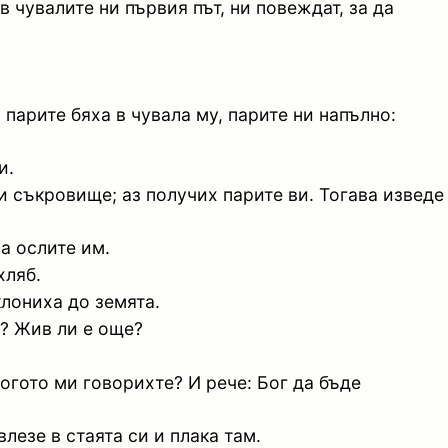
 чувалите ни първия път, ни повеждат, за да
парите бяха в чувала му, парите ни напълно:
и.
ви съкровище; аз получих парите ви. Тогава изведе
а ослите им.
хляб.
клониха до земята.
е? Жив ли е още?
когото ми говорихте? И рече: Бог да бъде
лезе в стаята си и плака там.