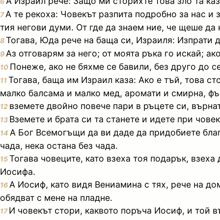
А Израил рече: Защо ми сторихте това зло та каз
6
А те рекоха: Човекът разпита подробно за нас и 
7
тия негови думи. От где да знаем ние, че щеше да 
Тогава, Юда рече на баща си, Израиля: Изпрати де
8
Аз отговарям за него; от моята ръка го искай; ак
9
Понеже, ако не бяхме се бавили, без друго до с
10
Тогава, баща им Израил каза: Ако е тъй, това ст
11
малко балсама и малко мед, аромати и смирна, фъс
вземете двойно повече пари в ръцете си, върнат
12
Вземете и брата си та станете и идете при човек
13
А Бог Всемогъщи да ви даде да придобиете благо
14
чада, нека остана без чада.
Тогава човеците, като взеха тоя подарък, взеха
15
Иосифа.
А Иосиф, като видя Вениамина с тях, рече на до
16
обядват с мене на пладне.
И човекът стори, каквото поръча Иосиф, и той 
17