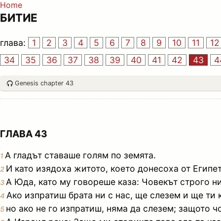
Home
БИТИЕ
глава:
1
2
3
4
5
6
7
8
9
10
11
12
34
35
36
37
38
39
40
41
42
43
4
Genesis chapter 43
ГЛАВА 43
А гладът ставаше голям по земята.
1
И като изядоха житото, което донесоха от Египет
2
А Юда, като му говореше каза: Човекът строго ни
3
Ако изпратиш брата ни с нас, ще слезем и ще ти 
4
но ако не го изпратиш, няма да слезем; защото чо
5