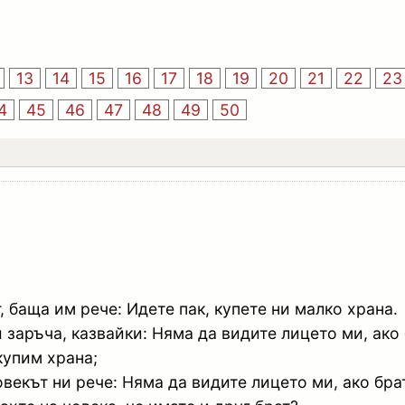
13
14
15
16
17
18
19
20
21
22
23
4
45
46
47
48
49
50
, баща им рече: Идете пак, купете ни малко храна.
 заръча, казвайки: Няма да видите лицето ми, ако б
купим храна;
векът ни рече: Няма да видите лицето ми, ако брат