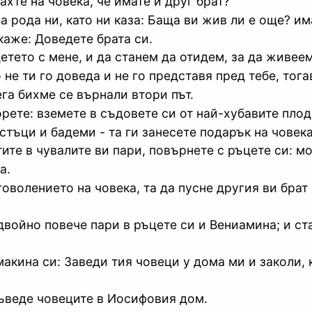
ахте на човека, че имате и друг брат?
за рода ни, като ни каза: Баща ви жив ли е още? и
каже: Доведете брата си.
тето с мене, и да станем да отидем, за да живеем 
о не ти го доведа и не го представя пред тебе, тог
ега бихме се върнали втори път.
орете: вземете в съдовете си от най-хубавите плод
тъци и бадеми - та ги занесете подарък на човека
ите в чувалите ви пари, повърнете с ръцете си: м
а.
волението на човека, та да пусне другия ви брат и
 двойно повече пари в ръцете си и Вениамина; и ст
макина си: Заведи тия човеци у дома ми и заколи,
въведе човеците в Иосифовия дом.