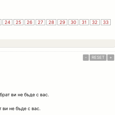
24
25
26
27
28
29
30
31
32
33
-
RESET
+
рат ви не бъде с вас.
 ви не бъде с вас.