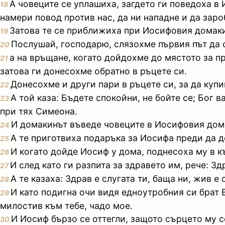
А човеците се уплашиха, загдето ги поведоха в 
18
намери повод против нас, да ни нападне и да заро
Затова те се приближиха при Иосифовия домакин
19
Послушай, господарю, слязохме първия път да 
20
а на връщане, когато дойдохме до мястото за пр
21
затова ги донесохме обратно в ръцете си.
Донесохме и други пари в ръцете си, за да купим
22
А той каза: Бъдете спокойни, не бойте се; Бог 
23
при тях Симеона.
И домакинът въведе човеците в Иосифовия дом и
24
А те приготвиха подаръка за Иосифа преди да до
25
И когато дойде Иосиф у дома, поднесоха му в к
26
И след като ги разпита за здравето им, рече: Зд
27
А те казаха: Здрав е слугата ти, баща ни, жив е
28
И като подигна очи видя едноутробния си брат В
29
милостив към тебе, чадо мое.
И Иосиф бързо се оттегли, защото сърцето му се
30