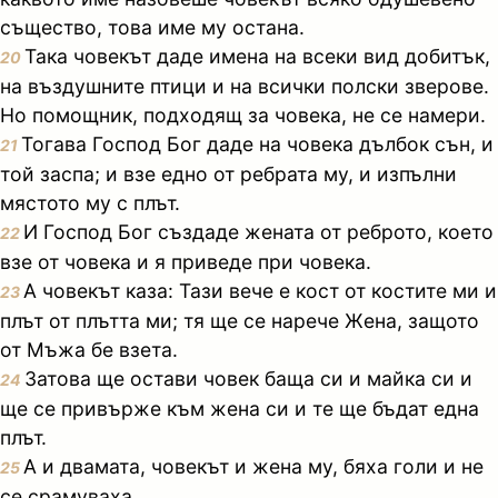
същество, това име му остана.
Така човекът даде имена на всеки вид добитък,
20
на въздушните птици и на всички полски зверове.
Но помощник, подходящ за човека, не се намери.
Тогава Господ Бог даде на човека дълбок сън, и
21
той заспа; и взе едно от ребрата му, и изпълни
мястото му с плът.
И Господ Бог създаде жената от реброто, което
22
взе от човека и я приведе при човека.
А човекът каза: Тази вече е кост от костите ми и
23
плът от плътта ми; тя ще се нарече Жена, защото
от Мъжа бе взета.
Затова ще остави човек баща си и майка си и
24
ще се привърже към жена си и те ще бъдат една
плът.
А и двамата, човекът и жена му, бяха голи и не
25
се срамуваха.