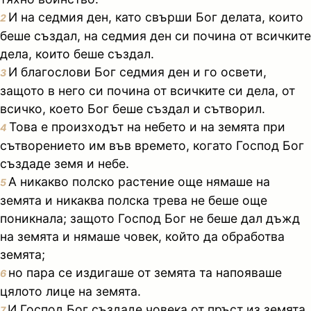
И на седмия ден, като свърши Бог делата, които
2
беше създал, на седмия ден си почина от всичките
дела, които беше създал.
И благослови Бог седмия ден и го освети,
3
защото в него си почина от всичките си дела, от
всичко, което Бог беше създал и сътворил.
Това е произходът на небето и на земята при
4
сътворението им във времето, когато Господ Бог
създаде земя и небе.
А никакво полско растение още нямаше на
5
земята и никаква полска трева не беше още
поникнала; защото Господ Бог не беше дал дъжд
на земята и нямаше човек, който да обработва
земята;
но пара се издигаше от земята та напояваше
6
цялото лице на земята.
И Господ Бог създаде човека от пръст из земята,
7