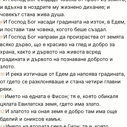
и вдъхна в ноздрите му жизнено дихание; и
човекът стана жива душа.
И Господ Бог насади градината на изток, в Едем,
8
и постави там човека, когото беше създал.
И Господ Бог направи да произраства от земята
9
всяко дърво, що е красиво на глед и добро за
храна, както и дървото на живота всред
градината и дървото на познаване доброто и
злото.
И река изтичаше от Едем да напоява градината,
10
от гдето се разклоняваше и стана четири главни
реки.
Името на едната е Фисон; тя е, която обикаля
11
цялата Евилатска земя, гдето има злато.
И златото на оная земя е добро там има още
12
бделий и ониксов камък.
Името на втората река е Гион; тя е, която
13