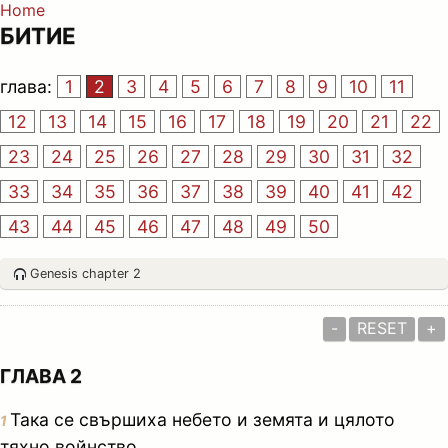
Home
БИТИЕ
глава:
1
2
3
4
5
6
7
8
9
10
11
12
13
14
15
16
17
18
19
20
21
22
23
24
25
26
27
28
29
30
31
32
33
34
35
36
37
38
39
40
41
42
43
44
45
46
47
48
49
50
Genesis chapter 2
-
RESET
+
ГЛАВА 2
Така се свършиха небето и земята и цялото
1
тяхно войнство.