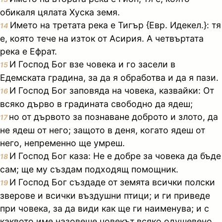
обикаля цялата Хуска земя.
Името на третата река е Тигър {Евр. Идекел.}: тя
14
е, която тече на изток от Асирия. А четвъртата
река е Ефрат.
И Господ Бог взе човека и го засели в
15
Едемската градина, за да я обработва и да я пази.
И Господ Бог заповяда на човека, казвайки: От
16
всяко дърво в градината свободно да ядеш;
но от дървото за познаване доброто и злото, да
17
не ядеш от него; защото в деня, когато ядеш от
него, непременно ще умреш.
И Господ Бог каза: Не е добре за човека да бъде
18
сам; ще му създам подходящ помощник.
И Господ Бог създаде от земята всички полски
19
зверове и всички въздушни птици; и ги приведе
при човека, за да види как ще ги наименува; и с
каквото име назовеше човекът всяко одушевено