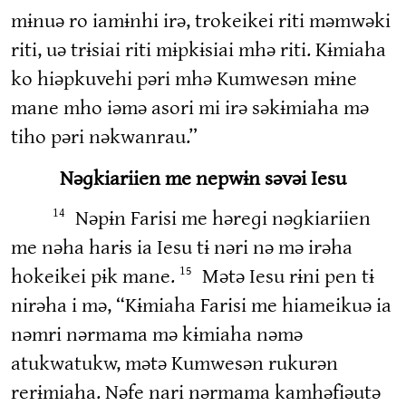
mɨnuə ro iamɨnhi irə, trokeikei riti məmwəki
riti, uə trɨsiai riti mɨpkɨsiai mhə riti. Kɨmiaha
ko hiəpkuvehi pəri mhə Kumwesən mɨne
mane mho iəmə asori mi irə səkɨmiaha mə
tiho pəri nəkwanrau.”
Nəɡkiariien me nepwɨn səvəi Iesu
Nəpɨn Farisi me həreɡi nəɡkiariien
14
me nəha harɨs ia Iesu tɨ nəri nə mə irəha
hokeikei pɨk mane.
Mətə Iesu rɨni pen tɨ
15
nirəha i mə, “Kɨmiaha Farisi me hiameikuə ia
nəmri nərmama mə kɨmiaha nəmə
atukwatukw, mətə Kumwesən rukurən
rerɨmiaha. Nəfe nari nərmama kamhəfiəutə