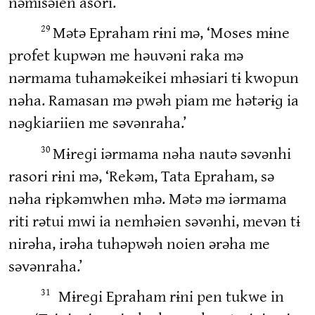
nəmisəien asori.’
Mətə Epraham rɨni mə, ‘Moses mɨne
29
profet kupwən me həuvəni raka mə
nərmama tuhaməkeikei mhəsiari tɨ kwopun
nəha. Ramasan mə pwəh piam me hətərɨɡ ia
nəɡkiariien me səvənraha.’
Mɨreɡi iərmama nəha nautə səvənhi
30
rasori rɨni mə, ‘Rekəm, Tata Epraham, sə
nəha rɨpkəmwhen mhə. Mətə mə iərmama
riti rətui mwi ia nemhəien səvənhi, mevən tɨ
nirəha, irəha tuhəpwəh noien ərəha me
səvənraha.’
Mɨreɡi Epraham rɨni pen tukwe in
31