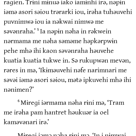
raɡien. Trɨni mɨnuə iako iamɨnhi irə, nəpɨn
iəmə asori səiou trərarki iou, irəha tuhəuvehi
puvnimwə iou ia nəkwai nimwə me
səvənraha.’
Ia nəpɨn nəha in rəkwein
5
nərmama me nəha səməme həpkərpwɨn
pehe mhə ihi kaon səvənraha həuvehe
kuatia kuatia tukwe in. Sə rukupwən mevən,
rəres in mə, ‘Ikɨməuvehi nəfe narimnari me
səvəi iəmə asori səiou, mətə ipkuvehi mhə ihi
nənimen?’
Mɨreɡi iərmama nəha rɨni mə, ‘Tram
6
me irəha pam hantret həukuər ia oel
kaməvənari irə.’
Mɨreɡi iəmə nəha rɨni mə, ‘In i nɨmwai