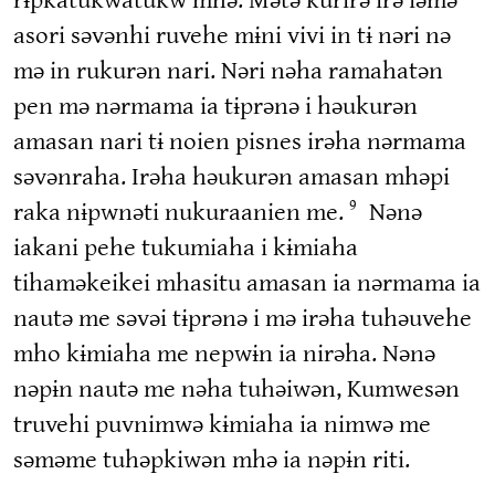
asori səvənhi ruvehe mɨni vivi in tɨ nəri nə
mə in rukurən nari. Nəri nəha ramahatən
pen mə nərmama ia tɨprənə i həukurən
amasan nari tɨ noien pisnes irəha nərmama
səvənraha. Irəha həukurən amasan mhəpi
raka nɨpwnəti nukuraanien me.
Nənə
9
iakani pehe tukumiaha i kɨmiaha
tihaməkeikei mhasitu amasan ia nərmama ia
nautə me səvəi tɨprənə i mə irəha tuhəuvehe
mho kɨmiaha me nepwɨn ia nirəha. Nənə
nəpɨn nautə me nəha tuhəiwən, Kumwesən
truvehi puvnimwə kɨmiaha ia nimwə me
səməme tuhəpkiwən mhə ia nəpɨn riti.