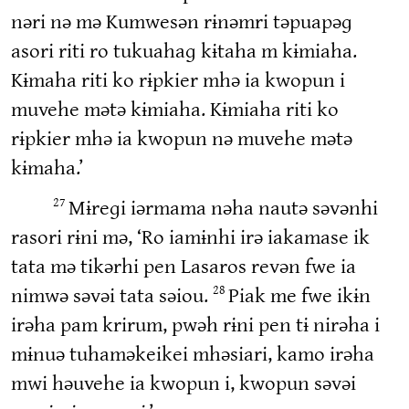
nəri nə mə Kumwesən rɨnəmri təpuapəɡ
asori riti ro tukuahaɡ kɨtaha m kɨmiaha.
Kɨmaha riti ko rɨpkier mhə ia kwopun i
muvehe mətə kɨmiaha. Kɨmiaha riti ko
rɨpkier mhə ia kwopun nə muvehe mətə
kɨmaha.’
Mɨreɡi iərmama nəha nautə səvənhi
27
rasori rɨni mə, ‘Ro iamɨnhi irə iakamase ik
tata mə tikərhi pen Lasaros revən fwe ia
nimwə səvəi tata səiou.
Piak me fwe ikɨn
28
irəha pam krirum, pwəh rɨni pen tɨ nirəha i
mɨnuə tuhaməkeikei mhəsiari, kamo irəha
mwi həuvehe ia kwopun i, kwopun səvəi