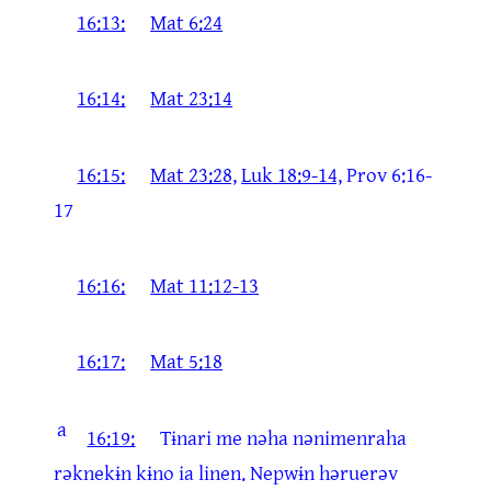
16:13:
Mat 6:24
16:14:
Mat 23:14
16:15:
Mat 23:28,
Luk 18:9-14,
Prov 6:16-
17
16:16:
Mat 11:12-13
16:17:
Mat 5:18
a
16:19:
Tɨnari me nəha nənimenraha
rəknekɨn kɨno ia linen. Nepwɨn həruerəv