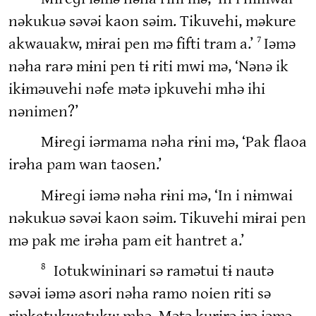
nəkukuə səvəi kaon səim. Tikuvehi, məkure
akwauakw, mɨrai pen mə fifti tram a.’
Iəmə
7
nəha rarə mɨni pen tɨ riti mwi mə, ‘Nənə ik
ikɨməuvehi nəfe mətə ipkuvehi mhə ihi
nənimen?’
Mɨreɡi iərmama nəha rɨni mə, ‘Pak flaoa
irəha pam wan taosen.’
Mɨreɡi iəmə nəha rɨni mə, ‘In i nɨmwai
nəkukuə səvəi kaon səim. Tikuvehi mɨrai pen
mə pak me irəha pam eit hantret a.’
Iotukwininari sə ramətui tɨ nautə
8
səvəi iəmə asori nəha ramo noien riti sə
rɨpkatukwatukw mhə. Mətə kurirə irə iəmə