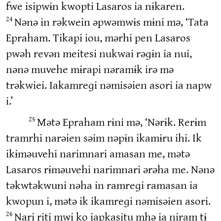
fwe isipwɨn kwopti Lasaros ia nɨkaren.
Nənə in rəkwein əpwəmwɨs mɨni mə, ‘Tata
24
Epraham. Tikapi iou, mərhi pen Lasaros
pwəh revən meitesi nukwai rəɡɨn ia nui,
nənə muvehe mɨrapi nəramɨk irə mə
trəkwiei. Iakamreɡi nəmisəien asori ia napw
i.’
Mətə Epraham rɨni mə, ‘Nərɨk. Rerɨm
25
tramrhi narəien səim nəpɨn ikamɨru ihi. Ik
ikɨməuvehi narimnari amasan me, mətə
Lasaros rɨməuvehi narimnari ərəha me. Nənə
təkwtəkwuni nəha in ramreɡi ramasan ia
kwopun i, mətə ik ikamreɡi nəmisəien asori.
Nari riti mwi ko iapkasitu mhə ia niram tɨ
26