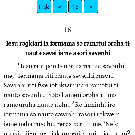
Luk
<
16
>
16
Iesu rəɡkiari ia iərmama sə ramətui ərəha tɨ
nautə səvəi iəmə asori səvənhi
Iesu rɨni pen tɨ nərmama me səvənhi
1
mə, “Iərmama riti nautə səvənhi rasori.
Səvənhi riti fwe iotukwininari ramətui tɨ
nautə səvənhi, mətə kamɨni ərəha in mə
ramouraha nautə nəha.
Ro iamɨnhi irə
2
iərmama sə nautə səvənhi rasori rəkwein
iəmə nəha ruvehe, rəres pen in mə, ‘Nəfe
nəɡkiariien me i iakamreɡi kamɨni ia niram?