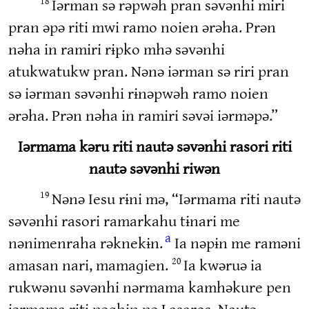
Iərman sə rəpwəh pran səvənhi miri
18
pran əpə riti mwi ramo noien ərəha. Prən
nəha in ramiri rɨpko mhə səvənhi
atukwatukw pran. Nənə iərman sə riri pran
sə iərman səvənhi rɨnəpwəh ramo noien
ərəha. Prən nəha in ramiri səvəi iərməpə.”
Iərmama kəru riti nautə səvənhi rasori riti
nautə səvənhi riwən
Nənə Iesu rɨni mə, “Iərmama riti nautə
19
səvənhi rasori ramarkahu tɨnari me
a
nənimenraha rəknekɨn.
Ia nəpɨn me raməni
amasan nari, mamaɡien.
Ia kwəruə ia
20
rukwənu səvənhi nərmama kamhəkure pen
iərmama riti nəɡhɨn nə Lasaros. Nautə