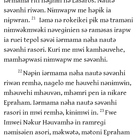
səvənhi riwən. Nɨmwapw me həpɨk ia
nɨpwran.
Iəmə nə rokeikei pɨk mə traməni
21
nɨmwəkmwəki nəveɡɨnien sə raməsas irapw
ia ruei tepol səvəi iərmama nəha nautə
səvənhi rasori. Kuri me mwi kamhəuvehe,
mamhəpwasi nɨmwapw me səvənhi.
Nəpɨn iərmama nəha nautə səvənhi
22
riwən remhə, naɡelo me həuvehi nənɨmwɨn,
mhəuvehi mhəuvən, mhəmri pen ia nɨkare
Epraham. Iərmama nəha nautə səvənhi
rasori in mwi remhə, kɨnɨmwi in.
Fwe
23
Imwei Nəkur Həuvamhə in ramreɡi
nəmisəien asori, məkwətə, mətoni Epraham