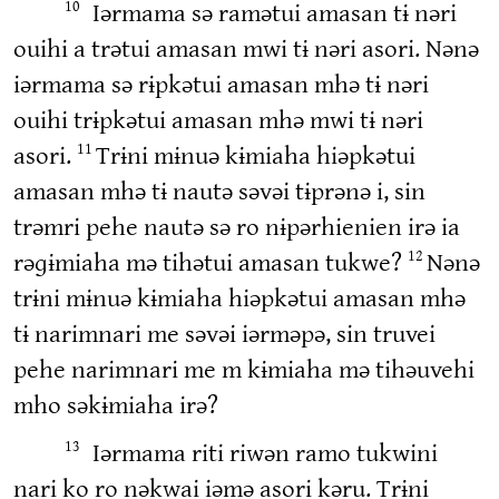
Iərmama sə ramətui amasan tɨ nəri
10
ouihi a trətui amasan mwi tɨ nəri asori. Nənə
iərmama sə rɨpkətui amasan mhə tɨ nəri
ouihi trɨpkətui amasan mhə mwi tɨ nəri
asori.
Trɨni mɨnuə kɨmiaha hiəpkətui
11
amasan mhə tɨ nautə səvəi tɨprənə i, sin
trəmri pehe nautə sə ro nɨpərhienien irə ia
rəɡɨmiaha mə tihətui amasan tukwe?
Nənə
12
trɨni mɨnuə kɨmiaha hiəpkətui amasan mhə
tɨ narimnari me səvəi iərməpə, sin truvei
pehe narimnari me m kɨmiaha mə tihəuvehi
mho səkɨmiaha irə?
Iərmama riti riwən ramo tukwini
13
nari ko ro nəkwai iəmə asori kəru. Trɨni