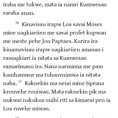
irəha me tukwe, mətə ia nəmri Kumwesən
rərəha anan.
Kɨnəvisau irapw Loa səvəi Moses
16
mɨne nəɡkiariien me səvəi profet kupwən
me meste pehe Jon Paptaes. Kurirə irə
kɨnaməvisau irapw nəɡkiariien amasan i
raməɡkiari ia nɨtətə sə Kumwesən
ramərɨmənu irə. Nənə nərmama me pam
kamhəmwur mə tuhəuvnimwə ia nɨtətə
nəha.
Rəknekɨn mə neiai mɨne tɨprənə
17
krouvehe rouiwən. Mətə rəknekɨn pɨk mə
nukwai nəkukuə ouihi riti sə kɨmərai pen ia
Loa ruvehe miwən.