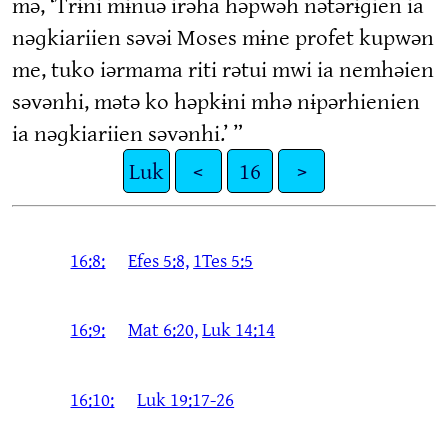
mə, ‘Trɨni mɨnuə irəha həpwəh nətərɨɡien ia
nəɡkiariien səvəi Moses mɨne profet kupwən
me, tuko iərmama riti rətui mwi ia nemhəien
səvənhi, mətə ko həpkɨni mhə nɨpərhienien
ia nəɡkiariien səvənhi.’ ”
Luk
<
16
>
16:8:
Efes 5:8,
1Tes 5:5
16:9:
Mat 6:20,
Luk 14:14
16:10:
Luk 19:17-26