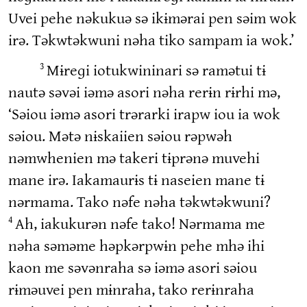
Uvei pehe nəkukuə sə ikɨmərai pen səim wok
irə. Təkwtəkwuni nəha tiko sampam ia wok.’
Mɨreɡi iotukwininari sə ramətui tɨ
3
nautə səvəi iəmə asori nəha rerɨn rɨrhi mə,
‘Səiou iəmə asori trərarki irapw iou ia wok
səiou. Mətə nɨskaiien səiou rəpwəh
nəmwhenien mə takeri tɨprənə muvehi
mane irə. Iakamaurɨs tɨ naseien mane tɨ
nərmama. Tako nəfe nəha təkwtəkwuni?
Ah, iakukurən nəfe tako! Nərmama me
4
nəha səməme həpkərpwɨn pehe mhə ihi
kaon me səvənraha sə iəmə asori səiou
rɨməuvei pen mɨnraha, tako rerɨnraha