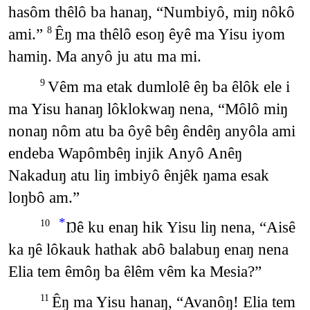
hasôm thêlô ba hanaŋ, “Numbiyô, miŋ nôkô
ami.”
Êŋ ma thêlô esoŋ êyê ma Yisu iyom
8
hamiŋ. Ma anyô ju atu ma mi.
Vêm ma etak dumlolê êŋ ba êlôk ele i
9
ma Yisu hanaŋ lôklokwaŋ nena, “Môlô miŋ
nonaŋ nôm atu ba ôyê bêŋ êndêŋ anyôla ami
endeba Wapômbêŋ injik Anyô Anêŋ
Nakaduŋ atu liŋ imbiyô ênjêk ŋama esak
loŋbô am.”
*
Ŋê ku enaŋ hik Yisu liŋ nena, “Aisê
10
ka ŋê lôkauk hathak abô balabuŋ enaŋ nena
Elia tem êmôŋ ba êlêm vêm ka Mesia?”
Êŋ ma Yisu hanaŋ, “Avanôŋ! Elia tem
11