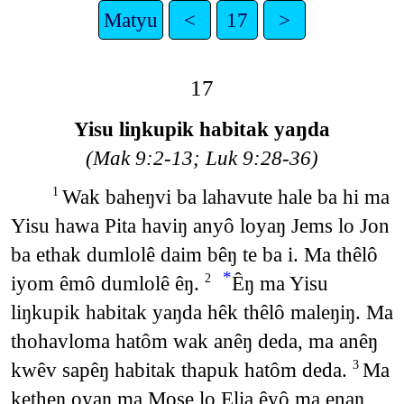
Matyu
<
17
>
17
Yisu liŋkupik habitak yaŋda
(Mak 9:2-13; Luk 9:28-36)
Wak baheŋvi ba lahavute hale ba hi ma
1
Yisu hawa Pita haviŋ anyô loyaŋ Jems lo Jon
ba ethak dumlolê daim bêŋ te ba i. Ma thêlô
*
iyom êmô dumlolê êŋ.
Êŋ ma Yisu
2
liŋkupik habitak yaŋda hêk thêlô maleŋiŋ. Ma
thohavloma hatôm wak anêŋ deda, ma anêŋ
kwêv sapêŋ habitak thapuk hatôm deda.
Ma
3
ketheŋ oyaŋ ma Mose lo Elia êyô ma enaŋ