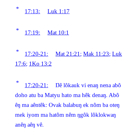
*
17:13:
Luk 1:17
*
17:19:
Mat 10:1
*
17:20-21:
Mat 21:21
;
Mak 11:23
;
Luk
17:6
;
1Ko 13:2
*
17:20-21:
Ŋê lôkauk vi enaŋ nena abô
doho atu ba Matyu hato ma hêk denaŋ. Abô
êŋ ma aêntêk: Ovak balabuŋ ek nôm ba oteŋ
mek iyom ma hatôm nêm ŋgôk lôklokwaŋ
anêŋ aêŋ vê.