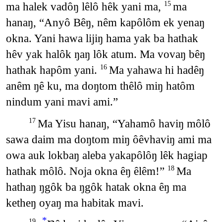
ma halek vadôŋ lêlô hêk yani ma,
ma
15
hanaŋ, “Anyô Bêŋ, nêm kapôlôm ek yenaŋ
okna. Yani hawa lijiŋ hama yak ba hathak
hêv yak halôk ŋaŋ lôk atum. Ma vovaŋ bêŋ
hathak hapôm yani.
Ma yahawa hi hadêŋ
16
anêm ŋê ku, ma doŋtom thêlô miŋ hatôm
nindum yani mavi ami.”
Ma Yisu hanaŋ, “Yahamô haviŋ môlô
17
sawa daim ma doŋtom miŋ ôêvhaviŋ ami ma
owa auk lokbaŋ aleba yakapôlôŋ lêk hagiap
hathak môlô. Noja okna êŋ êlêm!”
Ma
18
hathaŋ ŋgôk ba ŋgôk hatak okna êŋ ma
ketheŋ oyaŋ ma habitak mavi.
*
19