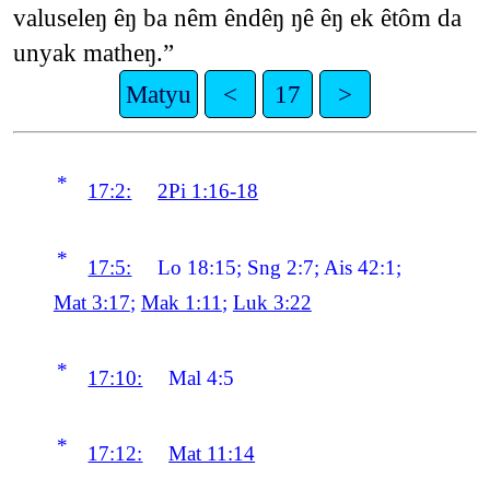
valuseleŋ êŋ ba nêm êndêŋ ŋê êŋ ek êtôm da
unyak matheŋ.”
Matyu
<
17
>
*
17:2:
2Pi 1:16-18
*
17:5:
Lo 18:15; Sng 2:7; Ais 42:1;
Mat 3:17
;
Mak 1:11
;
Luk 3:22
*
17:10:
Mal 4:5
*
17:12:
Mat 11:14