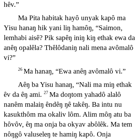
hêv.”
Ma Pita habitak hayô unyak kapô ma
Yisu hanaŋ hik yani liŋ hamôŋ, “Saimon,
lemhabi aisê? Pik sapêŋ iniŋ kiŋ ethak ewa da
anêŋ opalêla? Thêlôdaniŋ nali mena avômalô
vi?”
Ma hanaŋ, “Ewa anêŋ avômalô vi.”
26
Aêŋ ba Yisu hanaŋ, “Nali ma miŋ ethak
êv da êŋ ami.
Ma doŋtom yahadô alalô
27
nanêm malaiŋ êndêŋ ŋê takêŋ. Ba intu nu
kasukthôm ma okaliv lôm. Alim môŋ atu ba
hôvôv, êŋ ma onja ba okyav abôlêk. Ma tem
nôŋgô valuseleŋ te hamiŋ kapô. Onja