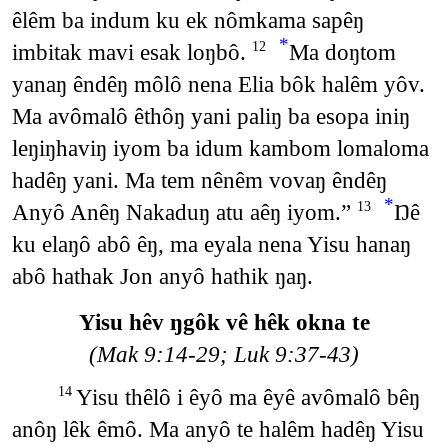
êlêm ba indum ku ek nômkama sapêŋ
*
imbitak mavi esak loŋbô.
Ma doŋtom
12
yanaŋ êndêŋ môlô nena Elia bôk halêm yôv.
Ma avômalô êthôŋ yani paliŋ ba esopa iniŋ
leŋiŋhaviŋ iyom ba idum kambom lomaloma
hadêŋ yani. Ma tem nênêm vovaŋ êndêŋ
*
Anyô Anêŋ Nakaduŋ atu aêŋ iyom.”
Ŋê
13
ku elaŋô abô êŋ, ma eyala nena Yisu hanaŋ
abô hathak Jon anyô hathik ŋaŋ.
Yisu hêv ŋgôk vê hêk okna te
(Mak 9:14-29; Luk 9:37-43)
Yisu thêlô i êyô ma êyê avômalô bêŋ
14
anôŋ lêk êmô. Ma anyô te halêm hadêŋ Yisu