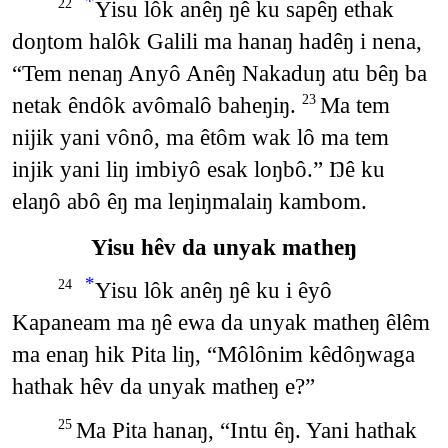
*
Yisu lôk anêŋ ŋê ku sapêŋ ethak
22
doŋtom halôk Galili ma hanaŋ hadêŋ i nena,
“Tem nenaŋ Anyô Anêŋ Nakaduŋ atu bêŋ ba
netak êndôk avômalô baheŋiŋ.
Ma tem
23
nijik yani vônô, ma êtôm wak lô ma tem
injik yani liŋ imbiyô esak loŋbô.” Ŋê ku
elaŋô abô êŋ ma leŋiŋmalaiŋ kambom.
Yisu hêv da unyak matheŋ
*
Yisu lôk anêŋ ŋê ku i êyô
24
Kapaneam ma ŋê ewa da unyak matheŋ êlêm
ma enaŋ hik Pita liŋ, “Môlônim kêdôŋwaga
hathak hêv da unyak matheŋ e?”
Ma Pita hanaŋ, “Intu êŋ. Yani hathak
25