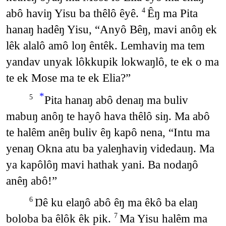
abô haviŋ Yisu ba thêlô êyê.
Êŋ ma Pita
4
hanaŋ hadêŋ Yisu, “Anyô Bêŋ, mavi anôŋ ek
lêk alalô amô loŋ êntêk. Lemhaviŋ ma tem
yandav unyak lôkkupik lokwaŋlô, te ek o ma
te ek Mose ma te ek Elia?”
*
Pita hanaŋ abô denaŋ ma buliv
5
mabuŋ anôŋ te hayô hava thêlô siŋ. Ma abô
te halêm anêŋ buliv êŋ kapô nena, “Intu ma
yenaŋ Okna atu ba yaleŋhaviŋ videdauŋ. Ma
ya kapôlôŋ mavi hathak yani. Ba nodaŋô
anêŋ abô!”
Ŋê ku elaŋô abô êŋ ma êkô ba elaŋ
6
boloba ba êlôk êk pik.
Ma Yisu halêm ma
7