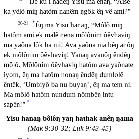
Ŋê ku i hadêŋ Yisu ma enaŋ, “Aisê
ka yêlô miŋ hatôm nanêm ŋgôk êŋ vê ami?”
*
Êŋ ma Yisu hanaŋ, “Môlô miŋ
20-21
hatôm ami ek malê nena môlônim ôêvhaviŋ
ma yaôna lôk ba mi! Ava yaôna ma bêŋ anôŋ
ek môlônim ôêvhaviŋ! Yanaŋ avanôŋ êndêŋ
môlô. Môlônim ôêvhaviŋ hatôm ava yaônate
iyom, êŋ ma hatôm nonaŋ êndêŋ dumlolê
êntêk, ‘Umbiyô ba nu buyaŋ’, êŋ ma tem ni.
Ma môlô hatôm nundum nômbêŋ intu
*
sapêŋ!”
Yisu hanaŋ bôlôŋ yaŋ hathak anêŋ ŋama
(Mak 9:30-32; Luk 9:43-45)