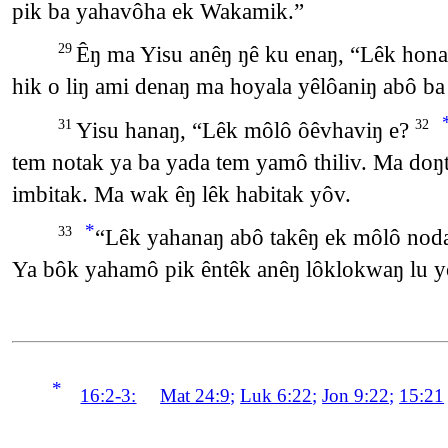
pik ba yahavôha ek Wakamik.”
Êŋ ma Yisu anêŋ ŋê ku enaŋ, “Lêk hon
29
hik o liŋ ami denaŋ ma hoyala yêlôaniŋ abô b
Yisu hanaŋ, “Lêk môlô ôêvhaviŋ e?
31
32
tem notak ya ba yada tem yamô thiliv. Ma d
imbitak. Ma wak êŋ lêk habitak yôv.
*
“Lêk yahanaŋ abô takêŋ ek môlô nod
33
Ya bôk yahamô pik êntêk anêŋ lôklokwaŋ lu y
*
16:2-3:
Mat 24:9
;
Luk 6:22
;
Jon 9:22
;
15:21