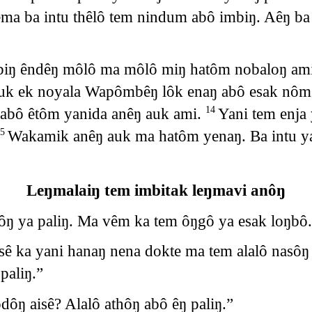
a ba intu thêlô tem nindum abô imbiŋ. Aêŋ ba 
biŋ êndêŋ môlô ma môlô miŋ hatôm nobaloŋ am
k ek noyala Wapômbêŋ lôk enaŋ abô esak nôm 
 abô êtôm yanida anêŋ auk ami.
Yani tem enja
14
Wakamik anêŋ auk ma hatôm yenaŋ. Ba intu y
15
Leŋmalaiŋ tem imbitak leŋmavi anôŋ
ŋ ya paliŋ. Ma vêm ka tem ôŋgô ya esak loŋbô.
sê ka yani hanaŋ nena dokte ma tem alalô nasôŋ
paliŋ.”
dôŋ aisê? Alalô athôŋ abô êŋ paliŋ.”