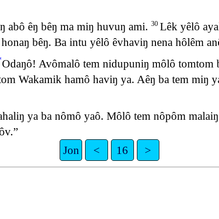
aŋ abô êŋ bêŋ ma miŋ huvuŋ ami.
Lêk yêlô aya
30
a honaŋ bêŋ. Ba intu yêlô êvhaviŋ nena hôlêm 
*
Odaŋô! Avômalô tem nidupuniŋ môlô tomtom b
oŋtom Wakamik hamô haviŋ ya. Aêŋ ba tem miŋ 
ahaliŋ ya ba nômô yaô. Môlô tem nôpôm malai
ôv.”
Jon
<
16
>