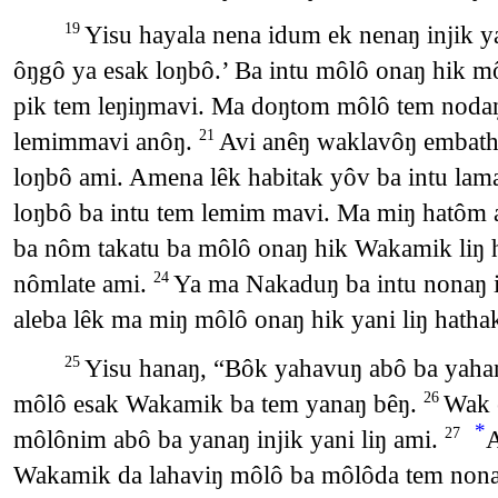
Yisu hayala nena idum ek nenaŋ injik y
19
ôŋgô ya esak loŋbô.’ Ba intu môlô onaŋ hik m
pik tem leŋiŋmavi. Ma doŋtom môlô tem noda
lemimmavi anôŋ.
Avi anêŋ waklavôŋ embath
21
loŋbô ami. Amena lêk habitak yôv ba intu lam
loŋbô ba intu tem lemim mavi. Ma miŋ hatôm 
ba nôm takatu ba môlô onaŋ hik Wakamik liŋ 
nômlate ami.
Ya ma Nakaduŋ ba intu nonaŋ i
24
aleba lêk ma miŋ môlô onaŋ hik yani liŋ hatha
Yisu hanaŋ, “Bôk yahavuŋ abô ba yaha
25
môlô esak Wakamik ba tem yanaŋ bêŋ.
Wak 
26
*
môlônim abô ba yanaŋ injik yani liŋ ami.
A
27
Wakamik da lahaviŋ môlô ba môlôda tem nonaŋ