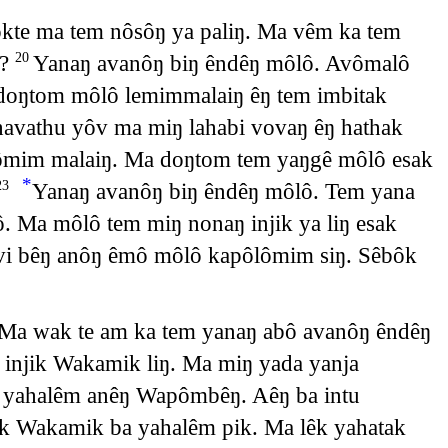
Dokte ma tem nôsôŋ ya paliŋ. Ma vêm ka tem
e?
Yanaŋ avanôŋ biŋ êndêŋ môlô. Avômalô
20
doŋtom môlô lemimmalaiŋ êŋ tem imbitak
avathu yôv ma miŋ lahabi vovaŋ êŋ hathak
ômim malaiŋ. Ma doŋtom tem yaŋgê môlô esak
*
Yanaŋ avanôŋ biŋ êndêŋ môlô. Tem yana
23
 Ma môlô tem miŋ nonaŋ injik ya liŋ esak
avi bêŋ anôŋ êmô môlô kapôlômim siŋ. Sêbôk
 Ma wak te am ka tem yanaŋ abô avanôŋ êndêŋ
injik Wakamik liŋ. Ma miŋ yada yanja
 yahalêm anêŋ Wapômbêŋ. Aêŋ ba intu
k Wakamik ba yahalêm pik. Ma lêk yahatak