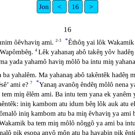
Jon
<
16
>
16
*
unim ôêvhaviŋ ami.
Êthôŋ yai lôk Wakamik 
2-3
ŋ Wapômbêŋ.
Lêk yahanaŋ abô takêŋ yôv hadêŋ
4
ma yada yahamô haviŋ môlô ba intu miŋ yahana
a ba yahalêm. Ma yahanaŋ abô takêntêk hadêŋ 
*
êsê’ ami e?
Yanaŋ avanôŋ êndêŋ môlô nena y
7
tem miŋ êlêm ami. Ba intu tem yana ek yanêm 
ntêk: iniŋ kambom atu idum bêŋ lôk auk atu el
malô iniŋ kambom atu ba miŋ êvhaviŋ ya ami 
Wakamik ba tem miŋ môlô nôŋgô ya ami ba intu 
malô pik esopa anyô môŋ atu ba hayabiŋ pik ên