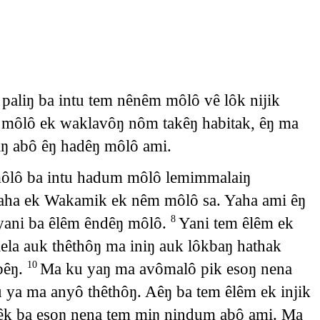
paliŋ ba intu tem nênêm môlô vê lôk nijik
 môlô ek waklavôŋ nôm takêŋ habitak, êŋ ma
ŋ abô êŋ hadêŋ môlô ami.
môlô ba intu hadum môlô lemimmalaiŋ
aha ek Wakamik ek nêm môlô sa. Yaha ami êŋ
yani ba êlêm êndêŋ môlô.
Yani tem êlêm ek
8
ela auk thêthôŋ ma iniŋ auk lôkbaŋ hathak
bêŋ.
Ma ku yaŋ ma avômalô pik esoŋ nena
10
ya ma anyô thêthôŋ. Aêŋ ba tem êlêm ek injik
têk ba esoŋ nena tem miŋ nindum abô ami. Ma