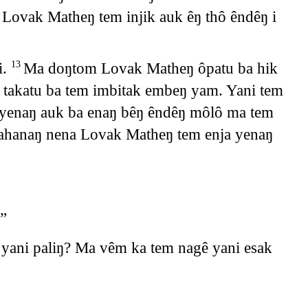
Lovak Matheŋ tem injik auk êŋ thô êndêŋ i
i.
Ma doŋtom Lovak Matheŋ ôpatu ba hik
13
takatu ba tem imbitak embeŋ yam. Yani tem
 yenaŋ auk ba enaŋ bêŋ êndêŋ môlô ma tem
ahanaŋ nena Lovak Matheŋ tem enja yenaŋ
”
 yani paliŋ? Ma vêm ka tem nagê yani esak