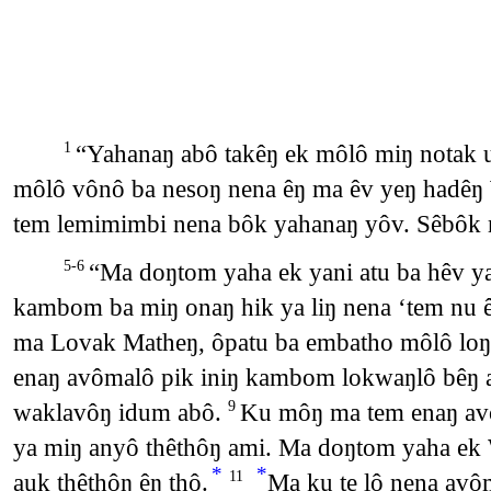
“Yahanaŋ abô takêŋ ek môlô miŋ notak 
1
môlô vônô ba nesoŋ nena êŋ ma êv yeŋ hadê
tem lemimimbi nena bôk yahanaŋ yôv. Sêbôk 
“Ma doŋtom yaha ek yani atu ba hêv y
5-6
kambom ba miŋ onaŋ hik ya liŋ nena ‘tem nu 
ma Lovak Matheŋ, ôpatu ba embatho môlô loŋ 
enaŋ avômalô pik iniŋ kambom lokwaŋlô bêŋ aê
waklavôŋ idum abô.
Ku môŋ ma tem enaŋ avô
9
ya miŋ anyô thêthôŋ ami. Ma doŋtom yaha ek 
*
*
auk thêthôŋ êŋ thô.
Ma ku te lô nena avô
11