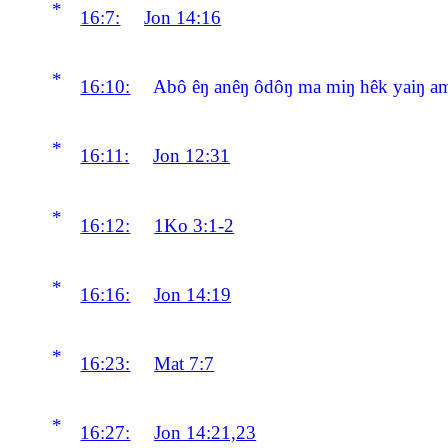
*
16:7:
Jon 14:16
*
16:10:
Abô êŋ anêŋ ôdôŋ ma miŋ hêk yaiŋ am
*
16:11:
Jon 12:31
*
16:12:
1Ko 3:1-2
*
16:16:
Jon 14:19
*
16:23:
Mat 7:7
*
16:27:
Jon 14:21,23