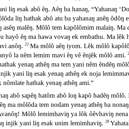
ani liŋ esak abô êŋ. Aêŋ ba hanaŋ, “Yahanaŋ ‘
ôlôda liŋ hathak abô atu ba yahanaŋ anêŋ ôdôŋ 
ŋ asêŋ malêŋ. Môlô tem kapôlômim malaiŋ. Ma 
u hayô êŋ ma hawa vovaŋ ek embathu. Ma lêk h
avi anôŋ.
Ma môlô aêŋ iyom. Lêk môlô kapôl
22
anyô la nêm lemim mavi êŋ vê ênjêk môlô ami.
hathak yenaŋ athêŋ ma tem yani nêm êndêŋ môlô.
njik yani liŋ esak yenaŋ athêŋ ek noja lemimm
k nômlate hathak yenaŋ athêŋ ami.”
naŋ abô sapêŋ hatôm abô loŋ kapô hadêŋ môlô.
êŋ ma môlôda tem nodam yenaŋ athêŋ ba nonaŋ 
vanôŋ! Môlô lemimhaviŋ ya lôk ôêvhaviŋ nena
 injik yani liŋ esak unim lemimhaviŋ.
Yahata
28