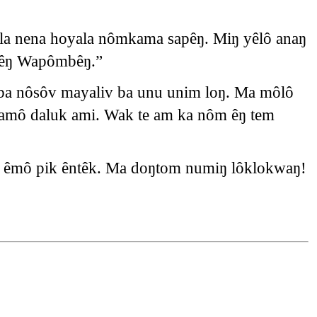
la nena hoyala nômkama sapêŋ. Miŋ yêlô anaŋ
anêŋ Wapômbêŋ.”
a nôsôv mayaliv ba unu unim loŋ. Ma môlô
yamô daluk ami. Wak te am ka nôm êŋ tem
ŋ êmô pik êntêk. Ma doŋtom numiŋ lôklokwaŋ!