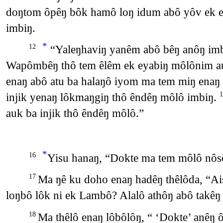
doŋtom ôpêŋ bôk hamô loŋ idum abô yôv ek em
imbiŋ.
*
“Yaleŋhaviŋ yanêm abô bêŋ anôŋ im
12
Wapômbêŋ thô tem êlêm ek eyabiŋ môlônim au
enaŋ abô atu ba halaŋô iyom ma tem miŋ enaŋ
injik yenaŋ lôkmaŋgiŋ thô êndêŋ môlô imbiŋ.
auk ba injik thô êndêŋ môlô.”
*
Yisu hanaŋ, “Dokte ma tem môlô nôsô
16
Ma ŋê ku doho enaŋ hadêŋ thêlôda, “Ai
17
loŋbô lôk ni ek Lambô? Alalô athôŋ abô takêŋ 
Ma thêlô enaŋ lôbôlôŋ, “ ‘Dokte’ anêŋ ô
18