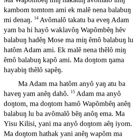
kambom tomtom ami ek malê nena balabuŋ
mi denaŋ.
Avômalô takatu ba eveŋ Adam
14
yam ba hi hayô waklavôŋ Wapômbêŋ hêv
balabuŋ hadêŋ Mose ma miŋ êmô balabuŋ lu
hatôm Adam ami. Ek malê nena thêlô miŋ
êmô balabuŋ kapô ami. Ma doŋtom ŋama
hayabiŋ thêlô sapêŋ.
Ma Adam ma hatôm anyô yaŋ atu ba
haveŋ yam anêŋ dahô.
Adam ma anyô
15
doŋtom, ma doŋtom hamô Wapômbêŋ anêŋ
balabuŋ lu ba avômalô bêŋ anôŋ ema. Ma
Yisu Kilisi, yani ma anyô doŋtom aêŋ iyom.
Ma doŋtom hathak yani anêŋ wapôm ma