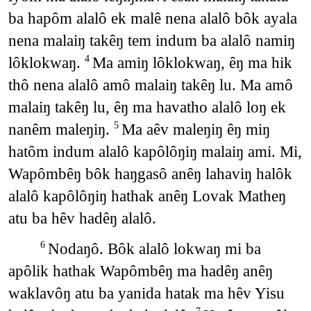
ba hapôm alalô ek malê nena alalô bôk ayala
nena malaiŋ takêŋ tem indum ba alalô namiŋ
lôklokwaŋ.
Ma amiŋ lôklokwaŋ, êŋ ma hik
4
thô nena alalô amô malaiŋ takêŋ lu. Ma amô
malaiŋ takêŋ lu, êŋ ma havatho alalô loŋ ek
nanêm maleŋiŋ.
Ma aêv maleŋiŋ êŋ miŋ
5
hatôm indum alalô kapôlôŋiŋ malaiŋ ami. Mi,
Wapômbêŋ bôk haŋgasô anêŋ lahaviŋ halôk
alalô kapôlôŋiŋ hathak anêŋ Lovak Matheŋ
atu ba hêv hadêŋ alalô.
Nodaŋô. Bôk alalô lokwaŋ mi ba
6
apôlik hathak Wapômbêŋ ma hadêŋ anêŋ
waklavôŋ atu ba yanida hatak ma hêv Yisu