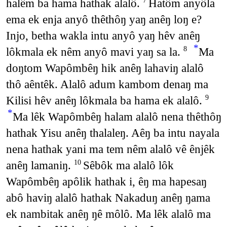
halêm ba hama hathak alalô.
Hatôm anyôla
7
ema ek enja anyô thêthôŋ yaŋ anêŋ loŋ e?
Injo, betha wakla intu anyô yaŋ hêv anêŋ
*
lôkmala ek nêm anyô mavi yaŋ sa la.
Ma
8
doŋtom Wapômbêŋ hik anêŋ lahaviŋ alalô
thô aêntêk. Alalô adum kambom denaŋ ma
Kilisi hêv anêŋ lôkmala ba hama ek alalô.
9
*
Ma lêk Wapômbêŋ halam alalô nena thêthôŋ
hathak Yisu anêŋ thalaleŋ. Aêŋ ba intu nayala
nena hathak yani ma tem nêm alalô vê ênjêk
anêŋ lamaniŋ.
Sêbôk ma alalô lôk
10
Wapômbêŋ apôlik hathak i, êŋ ma hapesaŋ
abô haviŋ alalô hathak Nakaduŋ anêŋ ŋama
ek nambitak anêŋ ŋê môlô. Ma lêk alalô ma