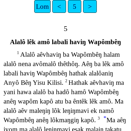
Lom
<
5
>
5
Alalô lêk amô labali haviŋ Wapômbêŋ
Alalô aêvhaviŋ ba Wapômbêŋ halam
1
alalô nena avômalô thêthôŋ. Aêŋ ba lêk amô
labali haviŋ Wapômbêŋ hathak alalôaniŋ
Anyô Bêŋ Yisu Kilisi.
Hathak aêvhaviŋ ma
2
yani hawa alalô ba hadô hamô Wapômbêŋ
anêŋ wapôm kapô atu ba êntêk lêk amô. Ma
alalô aêv maleŋiŋ lôk leŋiŋmavi ek namô
*
Wapômbêŋ anêŋ lôkmaŋgiŋ kapô.
Ma aêŋ
3
iyom ma alalô leŋiŋmavi esak malaiŋ takatu