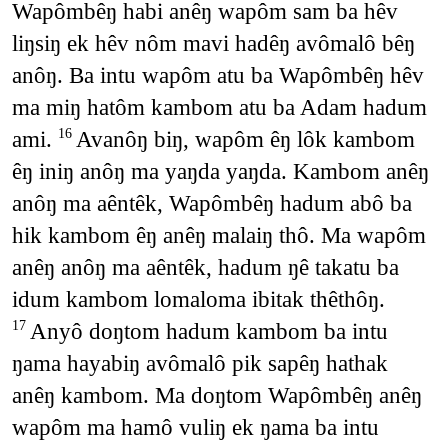
Wapômbêŋ habi anêŋ wapôm sam ba hêv
liŋsiŋ ek hêv nôm mavi hadêŋ avômalô bêŋ
anôŋ. Ba intu wapôm atu ba Wapômbêŋ hêv
ma miŋ hatôm kambom atu ba Adam hadum
ami.
Avanôŋ biŋ, wapôm êŋ lôk kambom
16
êŋ iniŋ anôŋ ma yaŋda yaŋda. Kambom anêŋ
anôŋ ma aêntêk, Wapômbêŋ hadum abô ba
hik kambom êŋ anêŋ malaiŋ thô. Ma wapôm
anêŋ anôŋ ma aêntêk, hadum ŋê takatu ba
idum kambom lomaloma ibitak thêthôŋ.
Anyô doŋtom hadum kambom ba intu
17
ŋama hayabiŋ avômalô pik sapêŋ hathak
anêŋ kambom. Ma doŋtom Wapômbêŋ anêŋ
wapôm ma hamô vuliŋ ek ŋama ba intu