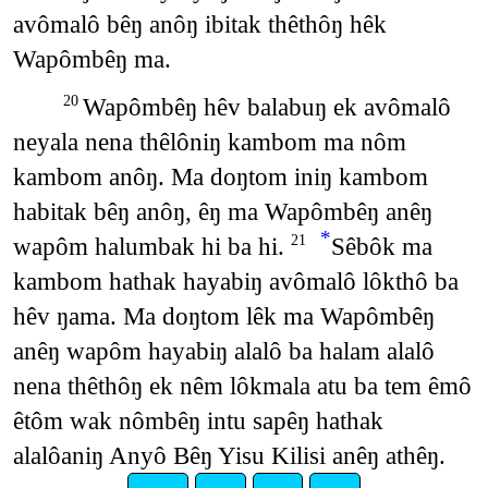
avômalô bêŋ anôŋ ibitak thêthôŋ hêk
Wapômbêŋ ma.
Wapômbêŋ hêv balabuŋ ek avômalô
20
neyala nena thêlôniŋ kambom ma nôm
kambom anôŋ. Ma doŋtom iniŋ kambom
habitak bêŋ anôŋ, êŋ ma Wapômbêŋ anêŋ
*
wapôm halumbak hi ba hi.
Sêbôk ma
21
kambom hathak hayabiŋ avômalô lôkthô ba
hêv ŋama. Ma doŋtom lêk ma Wapômbêŋ
anêŋ wapôm hayabiŋ alalô ba halam alalô
nena thêthôŋ ek nêm lôkmala atu ba tem êmô
êtôm wak nômbêŋ intu sapêŋ hathak
alalôaniŋ Anyô Bêŋ Yisu Kilisi anêŋ athêŋ.