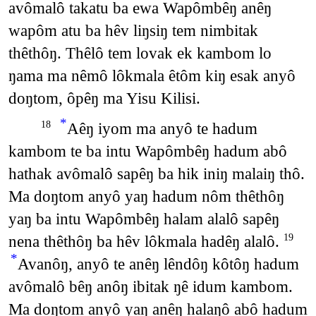
avômalô takatu ba ewa Wapômbêŋ anêŋ
wapôm atu ba hêv liŋsiŋ tem nimbitak
thêthôŋ. Thêlô tem lovak ek kambom lo
ŋama ma nêmô lôkmala êtôm kiŋ esak anyô
doŋtom, ôpêŋ ma Yisu Kilisi.
*
Aêŋ iyom ma anyô te hadum
18
kambom te ba intu Wapômbêŋ hadum abô
hathak avômalô sapêŋ ba hik iniŋ malaiŋ thô.
Ma doŋtom anyô yaŋ hadum nôm thêthôŋ
yaŋ ba intu Wapômbêŋ halam alalô sapêŋ
nena thêthôŋ ba hêv lôkmala hadêŋ alalô.
19
*
Avanôŋ, anyô te anêŋ lêndôŋ kôtôŋ hadum
avômalô bêŋ anôŋ ibitak ŋê idum kambom.
Ma doŋtom anyô yaŋ anêŋ halaŋô abô hadum