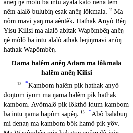
anêŋ ŋê môlô ba intu ayala katô nena tem
nêm alalô bulubiŋ esak anêŋ lôkmala.
Ma
11
nôm mavi yaŋ ma aêntêk. Hathak Anyô Bêŋ
Yisu Kilisi ma alalô abitak Wapômbêŋ anêŋ
ŋê môlô ba intu alalô athak leŋiŋmavi anôŋ
hathak Wapômbêŋ.
Ŋama halêm anêŋ Adam ma lôkmala
halêm anêŋ Kilisi
*
Kambom halêm pik hathak anyô
12
doŋtom iyom ma ŋama halêm pik hathak
kambom. Avômalô pik lôkthô idum kambom
*
ba intu ŋama hapôm sapêŋ.
Abô balabuŋ
13
mi denaŋ ma kambom bôk hamô pik yôv.
Ma Wapômbêŋ miŋ hakatuŋ avômalô iniŋ