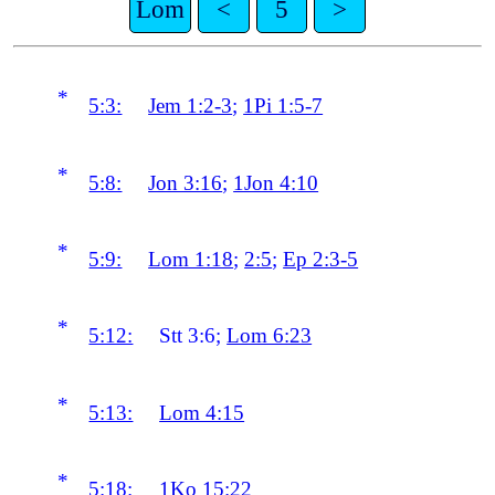
Lom
<
5
>
*
5:3:
Jem 1:2-3
;
1Pi 1:5-7
*
5:8:
Jon 3:16
;
1Jon 4:10
*
5:9:
Lom 1:18
;
2:5
;
Ep 2:3-5
*
5:12:
Stt 3:6;
Lom 6:23
*
5:13:
Lom 4:15
*
5:18:
1Ko 15:22