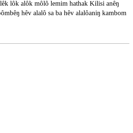
lêk lôk alôk môlô lemim hathak Kilisi anêŋ
mbêŋ hêv alalô sa ba hêv alalôaniŋ kambom