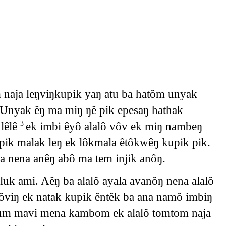
 naja leŋviŋkupik yaŋ atu ba hatôm unyak
Unyak êŋ ma miŋ ŋê pik epesaŋ hathak
 lêlê
ek imbi êyô alalô vôv ek miŋ nambeŋ
3
pik malak leŋ ek lôkmala êtôkwêŋ kupik pik.
a nena anêŋ abô ma tem injik anôŋ.
uk ami. Aêŋ ba alalô ayala avanôŋ nena alalô
ôviŋ ek natak kupik êntêk ba ana namô imbiŋ
adum mavi mena kambom ek alalô tomtom naja