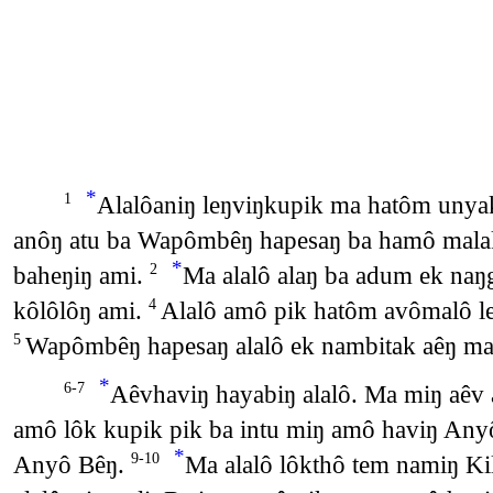
*
Alalôaniŋ leŋviŋkupik ma hatôm unyak
1
anôŋ atu ba Wapômbêŋ hapesaŋ ba hamô malak
*
baheŋiŋ ami.
Ma alalô alaŋ ba adum ek naŋ
2
kôlôlôŋ ami.
Alalô amô pik hatôm avômalô leŋ
4
Wapômbêŋ hapesaŋ alalô ek nambitak aêŋ ma h
5
*
Aêvhaviŋ hayabiŋ alalô. Ma miŋ aêv 
6-7
amô lôk kupik pik ba intu miŋ amô haviŋ An
*
Anyô Bêŋ.
Ma alalô lôkthô tem namiŋ K
9-10