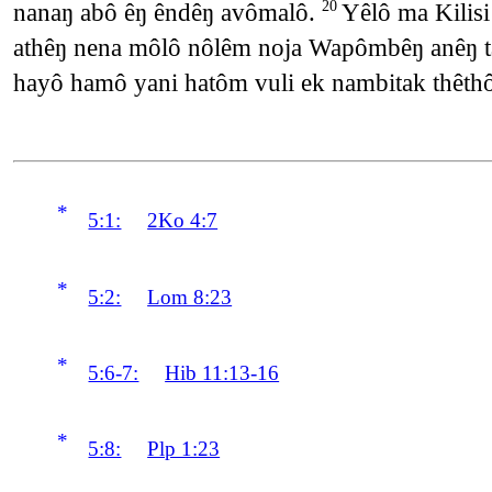
nanaŋ abô êŋ êndêŋ avômalô.
Yêlô ma Kilisi
20
athêŋ nena môlô nôlêm noja Wapômbêŋ anêŋ 
hayô hamô yani hatôm vuli ek nambitak thêth
*
5:1:
2Ko 4:7
*
5:2:
Lom 8:23
*
5:6-7:
Hib 11:13-16
*
5:8:
Plp 1:23