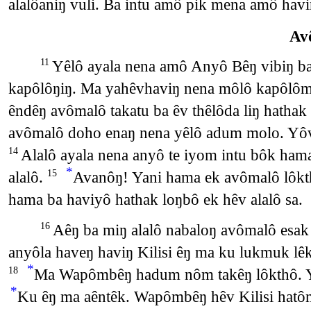
alalôaniŋ vuli. Ba intu amô pik mena amô ha
Av
Yêlô ayala nena amô Anyô Bêŋ vibiŋ ba
11
kapôlôŋiŋ. Ma yahêvhaviŋ nena môlô kapôlôm
êndêŋ avômalô takatu ba êv thêlôda liŋ hatha
avômalô doho enaŋ nena yêlô adum molo. Yôv
Alalô ayala nena anyô te iyom intu bôk hama
14
*
alalô.
Avanôŋ! Yani hama ek avômalô lôkthô
15
hama ba haviyô hathak loŋbô ek hêv alalô sa.
Aêŋ ba miŋ alalô nabaloŋ avômalô esak
16
anyôla haveŋ haviŋ Kilisi êŋ ma ku lukmuk l
*
Ma Wapômbêŋ hadum nôm takêŋ lôkthô. Yan
18
*
Ku êŋ ma aêntêk. Wapômbêŋ hêv Kilisi hatôm 