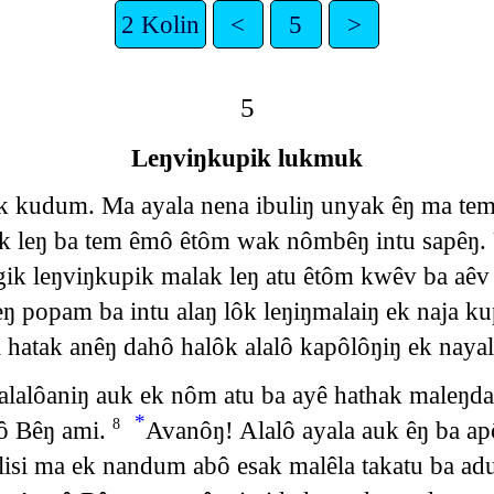
2 Kolin
<
5
>
5
Leŋviŋkupik lukmuk
 kudum. Ma ayala nena ibuliŋ unyak êŋ ma tem
 leŋ ba tem êmô êtôm wak nômbêŋ intu sapêŋ. 
gik leŋviŋkupik malak leŋ atu êtôm kwêv ba aêv
 popam ba intu alaŋ lôk leŋiŋmalaiŋ ek naja ku
atak anêŋ dahô halôk alalô kapôlôŋiŋ ek nayal
alalôaniŋ auk ek nôm atu ba ayê hathak maleŋdal
*
yô Bêŋ ami.
Avanôŋ! Alalô ayala auk êŋ ba ap
8
ilisi ma ek nandum abô esak malêla takatu ba 