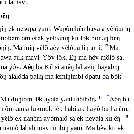
ni lamavi.
bêŋ
ŋiŋ ek nesopa yani. Wapômbêŋ hayala yêlôaniŋ
nobam am esak yêlôaniŋ ku lôk nonaŋ bêŋ
ŋiŋ. Ma miŋ yêlô aêv yêlôda liŋ ami.
Ma
13
awa auk mavi. Yôv lôk. Êŋ ma hêv môlô sa.
ma yôv. Aêŋ ba Kilisi anêŋ lahaviŋ hayabiŋ
ôŋ alalôda paliŋ ma lemiŋimbi ôpatu ba bôk
*
 Ma doŋtom lêk ayala yani thêthôŋ.
Aêŋ ba
17
a nômkama lukmuk lêk habitak hayô ba halêm.
yêlô ek nanêm avômalô sa ek neyala ku êŋ.
19
ô namô labali mavi imbiŋ yani. Ma hêv ku ek