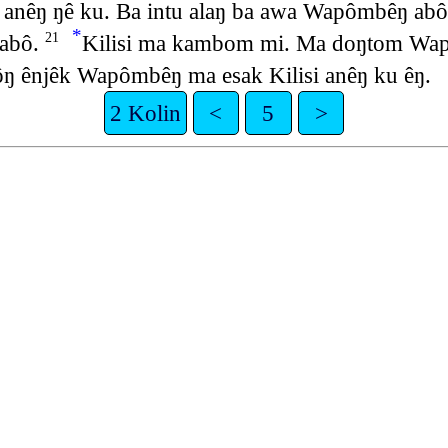
 anêŋ ŋê ku. Ba intu alaŋ ba awa Wapômbêŋ abô
*
tabô.
Kilisi ma kambom mi. Ma doŋtom Wapô
21
ôŋ ênjêk Wapômbêŋ ma esak Kilisi anêŋ ku êŋ.
2 Kolin
<
5
>