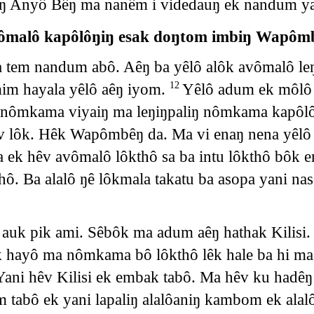
viŋ Anyô Bêŋ ma nanêm i videdauŋ ek nandum ya
ômalô kapôlôŋiŋ esak doŋtom imbiŋ Wapôm
 tem nandum abô. Aêŋ ba yêlô alôk avômalô le
im hayala yêlô aêŋ iyom.
Yêlô adum ek môlô 
12
k nômkama viyaiŋ ma leŋiŋpaliŋ nômkama kapôlô
 lôk. Hêk Wapômbêŋ da. Ma vi enaŋ nena yêlô 
 ek hêv avômalô lôkthô sa ba intu lôkthô bôk e
. Ba alalô ŋê lôkmala takatu ba asopa yani nas
 auk pik ami. Sêbôk ma adum aêŋ hathak Kilisi.
êk hayô ma nômkama bô lôkthô lêk hale ba hi m
i hêv Kilisi ek embak tabô. Ma hêv ku hadêŋ 
tabô ek yani lapaliŋ alalôaniŋ kambom ek alal