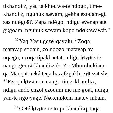
tikhandi꞉z, yaq ta khøuwa-te ndøgo, timø-
khandi꞉z, ngunuk sævam, gekha ezoqam-gû
zas ndǿgoāt? Zapa ndǿgo, ndigu evenap ate
gi꞉goam, ngunuk sævam kopo ndøkawawát.”
Yaq Yesu gezø-qavøiu, “Zoqa
29
matavap soqaín, zo ndozo-matavap av
nqægo, ezoqa tipakhaetat, ndigu løvøte-te
nango gemø̄-khandi꞉zāk. Zo Mbumbukiam-
qa Manqat neká teqa bazaføgakh, zøtezateáv.
Ezoqa løvøte-te nango timø-khandi꞉z,
30
ndigu andé enzol ezoqam me mé꞉goát, ndigu
yan-te ngo꞉yage. Nøkenøkem matev mbaín.
Geté løvøte-te toqo-khandi꞉q, taqa
31