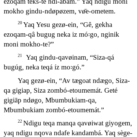
ezoqam teks-te ndi-abam.” Yaq ndigu moni
mokho gindu-ndøpøzem, vø̄e-ometem.
Yaq Yesu gezø-ein, “Gê, gekha
20
ezoqam-qâ bugug neka iz mó꞉go, nginik
moni mokho-te?”
Yaq gindu-qavøinam, “Siza-qá
21
bugúg, neka teqá íz mo꞉gó.”
Yaq gezø-ein, “Av tægoat ndægo, Siza-
qa gigiap, Siza zombó-etoumemát. Geté
gigiāp ndøgo, Mbumbukiam-qa,
Mbumbukiam zombó-etoumemát.”
Ndigu teqa manqa qavøiwat giyogem,
22
yaq ndigu nqova ndafe kandambá. Yaq sège-