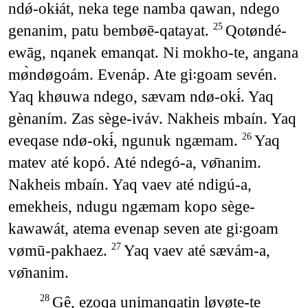
ndǿ-okɨát, neka tege namba qawan, ndego
genanim, patu bembøē-qatayat.
Qotøndé-
25
ewāg, nqanek emanqat. Ni mokho-te, angana
mø̀ndøgoám. Evenáp. Ate gi꞉goam sevén.
Yaq khøuwa ndego, sævam ndø-okɨ́. Yaq
gènaním. Zas sège-iváv. Nakheis mbaín. Yaq
eveqase ndø-okɨ́, ngunuk ngæmam.
Yaq
26
matev até kopó. Até ndegó-a, vø̄nanim.
Nakheis mbaín. Yaq vaev até ndigú-a,
emekheis, ndugu ngæmam kopo sège-
kawawát, atema evenap seven ate gi꞉goam
vømū-pakhaez.
Yaq vaev até sævám-a,
27
vø̄nanim.
Gê, ezoqa unimanqatin løvøte-te
28