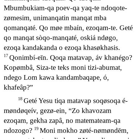
Mbumbukiam-qa poev-qa yaq-te ndoqote-
zømesim, unimanqatin manqat mba
qomanqaté. Qo møe mbaín, ezoqam-te. Geté
qo manqat sòqo-manqaté, oskiá ndøgo,
ezoqa kandakanda o ezoqa khasøkhasis.
Qonimbí-eīn. Qoqa matavap, áv khanégo?
17
Kopømbâ, Siza-te teks moni tizi-abumat,
ndego Lom kawa kandambaqape, ó,
khafeâp?”
Geté Yesu tiqa matavap soqøsoqa é-
18
møndøqeív, gezø-ein, “Zo khavozam
ezoqam, gekha zapâ, no matemateam-qa
ndozogo?
Moni mokho zøté-nømøndēm,
19