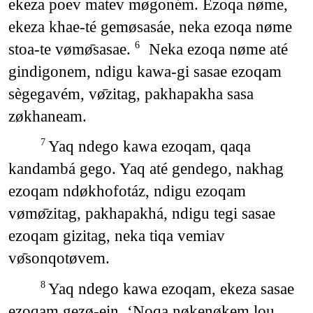
ekeza poev matev møgoném. Ezoqa nøme,
ekeza khae-té gemøsasáe, neka ezoqa nøme
stoa-te vømø̄sasae.
Neka ezoqa nøme até
6
gindigonem, ndigu kawa-gi sasae ezoqam
sègegavém, vø̄zitag, pakhapakha sasa
zøkhaneam.
Yaq ndego kawa ezoqam, qaqa
7
kandambá gego. Yaq até gendego, nakhag
ezoqam ndøkhofotáz, ndigu ezoqam
vømø̄zitag, pakhapakhá, ndigu tegi sasae
ezoqam gizitag, neka tiqa vemiav
vø̄sonqotøvem.
Yaq ndego kawa ezoqam, ekeza sasae
8
ezoqam gezø-ein, ‘Noqa nøkenøkem lou