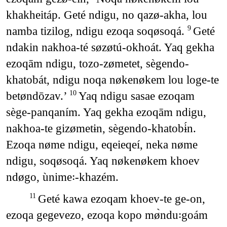
khakheitáp. Geté ndigu, no qazø-akha, lou
namba tizilog, ndigu ezoqa soqøsoqá.
Geté
9
ndakin nakhoa-té søzøtú-okhoát. Yaq gekha
ezoqām ndigu, tozo-zømetet, sègendo-
khatobát, ndigu noqa nøkenøkem lou loge-te
betøndōzav.’
Yaq ndigu sasae ezoqam
10
sège-panqaním. Yaq gekha ezoqām ndigu,
nakhoa-te gizømetɨn, sègendo-khatobɨ́n.
Ezoqa nøme ndigu, eqeieqeí, neka nøme
ndigu, soqøsoqá. Yaq nøkenøkem khoev
ndøgo, ùnime꞉-khazém.
Geté kawa ezoqam khoev-te ge-on,
11
ezoqa gegevezo, ezoqa kopo mø̀ndu꞉goám