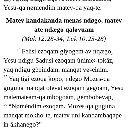
Yesu-qa nømendim matev-qa yaq-te.
Matev kandakanda menas ndøgo, matev
ate ndægo qaløvuam
(Mak 12:28-34; Luk 10:25-28)
Felisi ezoqam giyogem av nqægo,
34
Yesu ndigu Sadusi ezoqam ùnime꞉-tokāz,
yaq ndigu gèpindám, manqat vø̄-einim.
Yaq tigi ezoqa kopo, ndego Mozes-qa
35
guguna manqat otevat ezoqam gegoam, Yesu
matemateam-qa mbogoám, gembobevap,
“Nøméndim ezoqam. Mozes-qa guguna
36
manqat mokho-te, matev uni kandambaqape-
in ākhanégo?”