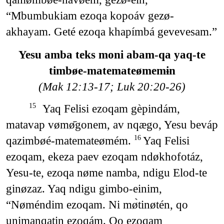
“Mbumbukiam ezoqa kopoáv gezø-
akhayam. Geté ezoqa khapímbá gevevesam.”
Yesu amba teks moni abam-qa yaq-te
timbøe-matemateømemɨn
(Mak 12:13-17; Luk 20:20-26)
Yaq Felisi ezoqam gèpindám,
15
matavap vømø̄gonem, av nqægo, Yesu beváp
qazimbøé-matemateømém.
Yaq Felisi
16
ezoqam, ekeza paev ezoqam ndøkhofotáz,
Yesu-te, ezoqa nøme namba, ndigu Elod-te
ginøzaz. Yaq ndigu gimbo-einim,
“Nøméndim ezoqam. Ni mø̀tinøtén, qo
unimanqatin ezoqám. Qo ezoqam