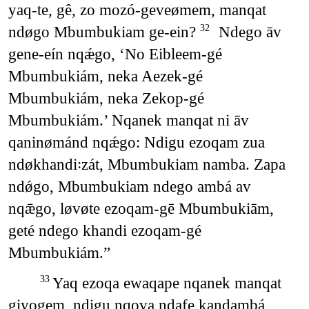
yaq-te, gê, zo mozó-geveømem, manqat
ndøgo Mbumbukiam ge-ein?
Ndego āv
32
gene-eín nqǽgo, ‘No Eibleem-gé
Mbumbukiám, neka Aezek-gé
Mbumbukiám, neka Zekop-gé
Mbumbukiám.’ Nqanek manqat ni āv
qaninømánd nqǽgo: Ndigu ezoqam zua
ndøkhandi꞉zát, Mbumbukiam namba. Zapa
ndǿgo, Mbumbukiam ndego ambá av
nqǣgo, løvøte ezoqam-gē Mbumbukiām,
geté ndego khandi ezoqam-gé
Mbumbukiám.”
Yaq ezoqa ewaqape nqanek manqat
33
giyogem, ndigu nqova ndafe kandambá,