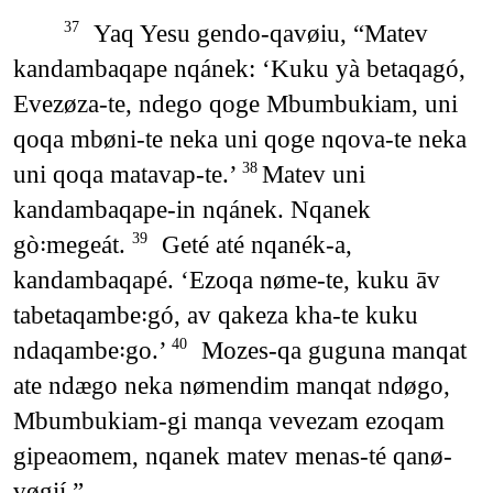
Yaq Yesu gendo-qavøiu, “Matev
37
kandambaqape nqánek: ‘Kuku yà betaqagó,
Evezøza-te, ndego qoge Mbumbukiam, uni
qoqa mbøni-te neka uni qoge nqova-te neka
uni qoqa matavap-te.’
Matev uni
38
kandambaqape-in nqánek. Nqanek
gò꞉megeát.
Geté até nqanék-a,
39
kandambaqapé. ‘Ezoqa nøme-te, kuku āv
tabetaqambe꞉gó, av qakeza kha-te kuku
ndaqambe꞉go.’
Mozes-qa guguna manqat
40
ate ndægo neka nømendim manqat ndøgo,
Mbumbukiam-gi manqa vevezam ezoqam
gipeaomem, nqanek matev menas-té qanø-
vøgií.”