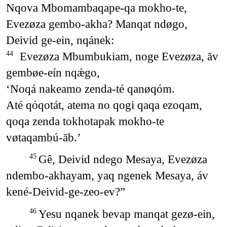
Nqova Mbomambaqape-qa mokho-te,
Evezøza gembo-akha? Manqat ndøgo,
Deivid ge-ein, nqánek:
Evezøza Mbumbukiam, noge Evezøza, āv
44
gembøe-eín nqǽgo,
‘Noqá nakeamo zenda-té qanøqóm.
Até qóqotát, atema no qogi qaqa ezoqam,
qoqa zenda tokhotapak mokho-te
vøtaqambú-āb.’
Gê, Deivid ndego Mesaya, Evezøza
45
ndembo-akhayam, yaq ngenek Mesaya, áv
kené-Deivid-ge-zeo-ev?”
Yesu nqanek bevap manqat gezø-ein,
46