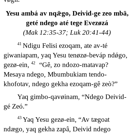
Yesu ambá av nqǣgo, Deivid-ge zeo mbā,
geté ndego até tege Evezøzá
(Mak 12:35-37; Luk 20:41-44)
Ndigu Felisi ezoqam, ate av-té
41
giwaniapam, yaq Yesu tenøzø-beváp ndǿgo,
gezø-ein,
“Gê, zo ndozo-matavap?
42
Mesaya ndego, Mbumbukiam tendo-
khofotav, ndego gekha ezoqam-gê zeò?”
Yaq gimbo-qavøinam, “Ndego Deivid-
gé Zeó.”
Yaq Yesu gezø-ein, “Av tægoat
43
ndægo, yaq gekha zapâ, Deivid ndego