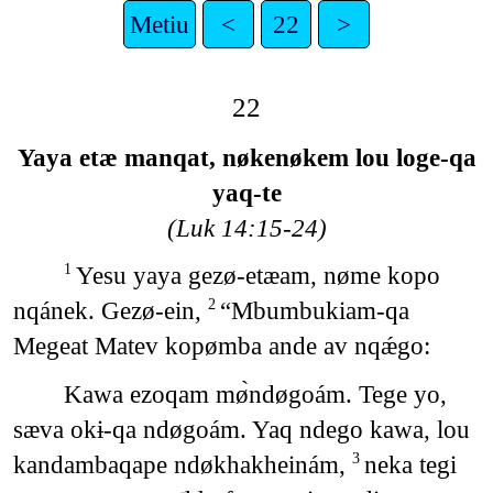
Metiu
<
22
>
22
Yaya etæ manqat, nøkenøkem lou loge-qa
yaq-te
(Luk 14:15-24)
Yesu yaya gezø-etæam, nøme kopo
1
nqánek. Gezø-ein,
“Mbumbukiam-qa
2
Megeat Matev kopømba ande av nqǽgo:
Kawa ezoqam mø̀ndøgoám. Tege yo,
sæva okɨ-qa ndøgoám. Yaq ndego kawa, lou
kandambaqape ndøkhakheinám,
neka tegi
3