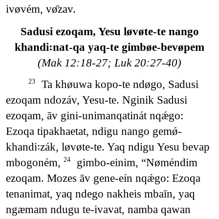
ivøvém, vø̄zav.
Sadusi ezoqam, Yesu løvøte-te nango
khandi꞉nat-qa yaq-te gimbøe-bevøpem
(Mak 12:18-27; Luk 20:27-40)
Ta khøuwa kopo-te ndøgo, Sadusi
23
ezoqam ndozáv, Yesu-te. Nginik Sadusi
ezoqam, āv gini-unimanqatinát nqǽgo:
Ezoqa tipakhaetat, ndigu nango gemǿ-
khandi꞉zák, løvøte-te. Yaq ndigu Yesu bevap
mbogoném,
gimbo-einim, “Nøméndim
24
ezoqam. Mozes āv gene-eín nqǽgo: Ezoqa
tenanimat, yaq ndego nakheis mbaīn, yaq
ngæmam ndugu te-ivavat, namba qawan