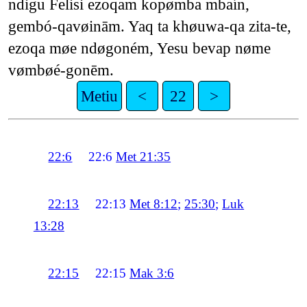
ndigu Felisi ezoqam kopømba mbaín,
gembó-qavøinām. Yaq ta khøuwa-qa zita-te,
ezoqa møe ndøgoném, Yesu bevap nøme
vømbøé-gonēm.
Metiu
<
22
>
22:6
22:6
Met 21:35
22:13
22:13
Met 8:12
;
25:30
;
Luk
13:28
22:15
22:15
Mak 3:6