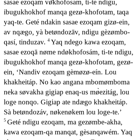
sasae ezoqam vø̄khofosam, ti-te ndigu,
ibugukhokhof manqa gezø-khofotam, taqa
yaq-te. Geté ndakin sasae ezoqam gizø-ein,
av nqægo, yà betøndozāv, ndigu gèzømbo-
qasí, tinduzav.
Yaq ndego kawa ezoqam,
4
sasae ezoqā nøme ndøkhofosám, ti-te ndigu,
ibugukhokhof manqa gezø-khofotam, gezø-
ein, ‘Nandiv ezoqam gèmøzø-eín. Lou
khakheitáp. No kao angana mbomømboma
neka søvakha gigiap enaq-us mø̀ezitág, lou
loge nonqo. Gigiap ate ndægo khakheitáp.
Sà betøndozáv, nøkenøkem lou loge-te.’
Geté ndigu ezoqam, ma gezømbe-akha,
5
kawa ezoqam-qa manqat, gèsanqawém. Yaq