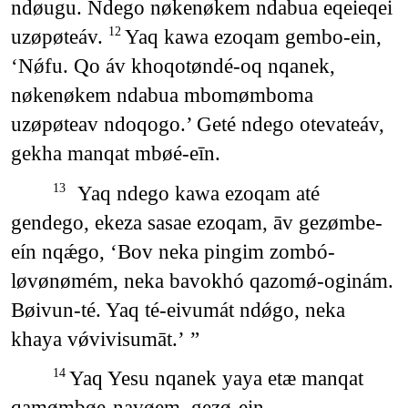
ndøugu. Ndego nøkenøkem ndabua eqeieqei
uzøpøteáv.
Yaq kawa ezoqam gembo-ein,
12
‘Nǿfu. Qo áv khoqotøndé-oq nqanek,
nøkenøkem ndabua mbomømboma
uzøpøteav ndoqogo.’ Geté ndego otevateáv,
gekha manqat mbøé-eīn.
Yaq ndego kawa ezoqam até
13
gendego, ekeza sasae ezoqam, āv gezømbe-
eín nqǽgo, ‘Bov neka pingim zombó-
løvønømém, neka bavokhó qazomǿ-oginám.
Bøivun-té. Yaq té-eivumát ndǿgo, neka
khaya vǿvivisumāt.’ ”
Yaq Yesu nqanek yaya etæ manqat
14
qamømbøe-navøem, gezø-ein,