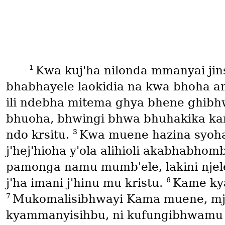
1
Kwa kuj'ha nilonda mmanyai jin
bhabhayele laokidia na kwa bhoha 
ili ndebha mitema ghya bhene ghibh
bhuoha, bhwingi bhwa bhuhakika kamil
3
ndo krsitu.
Kwa muene hazina syoha 
j'hej'hioha y'ola alihioli akabhabhom
pamonga namu mumb'ele, lakini njel
6
j'ha imani j'hinu mu kristu.
Kame ky
7
Mukomalisibhwayi Kama muene, mj
kyammanyisihbu, ni kufungibhwamu 