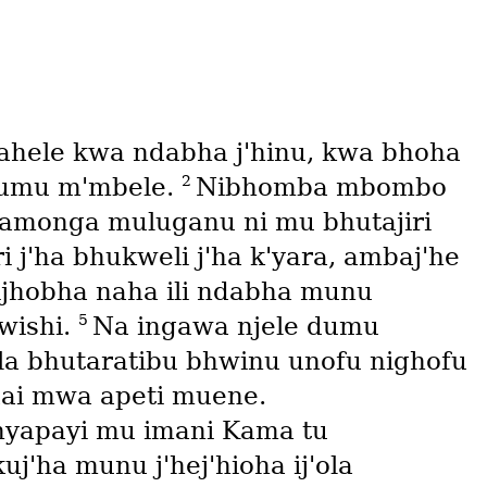
ahele kwa ndabha j'hinu, kwa bhoha
2
gumu m'mbele.
Nibhomba mbombo
pamonga muluganu ni mu bhutajiri
j'ha bhukweli j'ha k'yara, ambaj'he
jhobha naha ili ndabha munu
5
awishi.
Na ingawa njele dumu
a bhutaratibu bhwinu unofu nighofu
ai mwa apeti muene.
yapayi mu imani Kama tu
uj'ha munu j'hej'hioha ij'ola