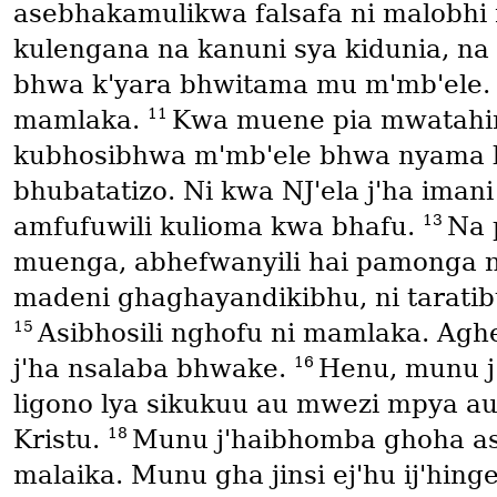
asebhakamulikwa falsafa ni malobhi
kulengana na kanuni sya kidunia, na 
bhwa k'yara bhwitama mu m'mb'ele
11
mamlaka.
Kwa muene pia mwatahini
kubhosibhwa m'mb'ele bhwa nyama lak
bhubatatizo. Ni kwa NJ'ela j'ha im
13
amfufuwili kulioma kwa bhafu.
Na 
muenga, abhefwanyili hai pamonga 
madeni ghaghayandikibhu, ni taratibu
15
Asibhosili nghofu ni mamlaka. Aghe
16
j'ha nsalaba bhwake.
Henu, munu j
ligono lya sikukuu au mwezi mpya au
18
Kristu.
Munu j'haibhomba ghoha as
malaika. Munu gha jinsi ej'hu ij'h