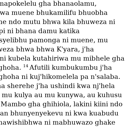
 mapokelelu gha bhanaolamu,
kwa muene bhukamilifu bhuobha
 ndo mutu bhwa kila bhuweza ni
pi ni bhana damu katika
yelibhu pamonga ni muene, mu
eza bhwa bhwa K'yara, j'ha
ni kubela kutahiriwa mu mibhele gha
14
 ghoha.
Afutili kumbukumbu j'ha
ghoha ni kuj'hikomelela pa n'salaba.
a sherehe j'ha ushindi kwa nj'hela
 mu kulya au mu kunywa, au kuhusu
a Mambo gha ghihiola, lakini kiini ndo
man bhunyenyekevu ni kwa kuabudu
ushawishibhwa ni mabhuwazo ghake