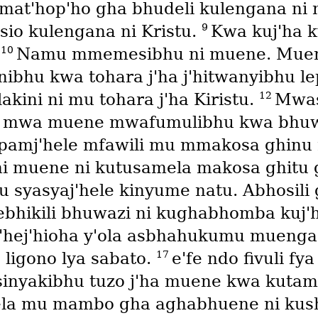
 mat'hop'ho gha bhudeli kulengana ni
9
sio kulengana ni Kristu.
Kwa kuj'ha 
10
.
Namu mmemesibhu ni muene. Muene
bhu kwa tohara j'ha j'hitwanyibhu le
12
ini ni mu tohara j'ha Kiristu.
Mwas
ani mwa muene mwafumulibhu kwa bhuw
pamj'hele mfawili mu mmakosa ghinu 
ni muene ni kutusamela makosa ghitu
 syasyaj'hele kinyume natu. Abhosili 
bhikili bhuwazi ni kughabhomba kuj'h
'hej'hioha y'ola asbhahukumu muenga
17
 ligono lya sabato.
e'fe ndo fivuli fy
inyakibhu tuzo j'ha muene kwa kuta
ingela mu mambo gha aghabhuene ni k