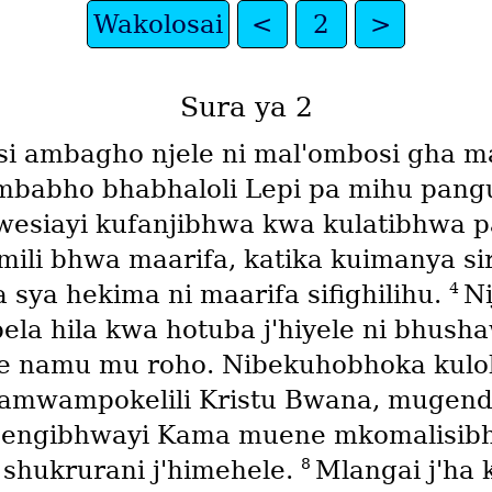
Wakolosai
<
2
>
Sura ya 2
si ambagho njele ni mal'ombosi gha m
ambabho bhabhaloli Lepi pa mihu pan
wesiayi kufanjibhwa kwa kulatibhwa 
i bhwa maarifa, katika kuimanya siri 
4
sya hekima ni maarifa sifighilihu.
Ni
bela hila kwa hotuba j'hiyele ni bhush
e namu mu roho. Nibekuhobhoka kulol
amwampokelili Kristu Bwana, mugend
engibhwayi Kama muene mkomalisibh
8
shukrurani j'himehele.
Mlangai j'ha k