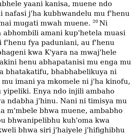
hele yaani kanisa, muene ndo
 nafasi j'ha kubhwandelu mu f'henu
20
tamai mugati mwah muene.
Ni
 abhombili amani kup'hetela muasi
 f'henu fya paduniani, au f'henu
hageni kwa K'yara na mwaj'hele
akini henu abhapatanisi mu enga mu
 bhatakatifu, bhabhabelikuya ni
mu imani ya mkomele ni j'ha kinofu,
 yipeliki. Enya ndo injili ambaho
 ndabha j'hinu. Nani ni timisya mu
'ha m'mbele bhwa muene, ambabho
bu bhwanipelibhu kuh'oma kwa
eli bhwa siri j'haiyele j'hifighibhu