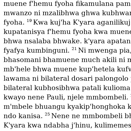
muene f'hemu fyoha fikamulana pa
mwanzo ni mzalibhwa ghwa kubhwande
19
fyoha.
Kwa kuj'ha K'yara aganilik
kupatanisya f'hemu fyoha kwa muene
bhwa nsalaba bhwake. k'yara apatanis
21
fyafya kumbinguni.
Ni mwenga pia
bhasomani bhamuene much akili ni m
mb'hele bhwa muene kup'hetela kufwa
lawama ni bilateral dosari palongol
bilateral kubhosibhwa patali kulioma m
kwayo nene Pauli, njele mmbombeli.
m'mbele bhuangu kyakip'honghoka k
25
ndo kanisa.
Nene ne mmbombeli bhw
K'yara kwa ndabha j'hinu, kulimemesy