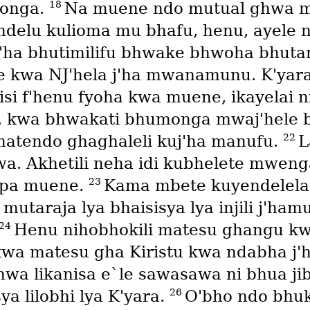
18
monga.
Na muene ndo mutual ghwa mb
lu kulioma mu bhafu, henu, ayele ni
uj'ha bhutimilifu bhwake bhwoha bhu
 kwa NJ'hela j'ha mwanamunu. K'yara
i f'henu fyoha kwa muene, ikayelai ni
, kwa bhwakati bhumonga mwaj'hele b
22
atendo ghaghaleli kuj'ha manufu.
L
. Akhetili neha idi kubhelete mwenga
23
o pa muene.
Kama mbete kuyendelela 
utaraja lya bhaisisya lya injili j'hamu
24
Henu nihobhokili matesu ghangu kwa
wa matesu gha Kiristu kwa ndabha j
a likanisa e`le sawasawa ni bhua ji
26
a lilobhi lya K'yara.
O'bho ndo bhukw