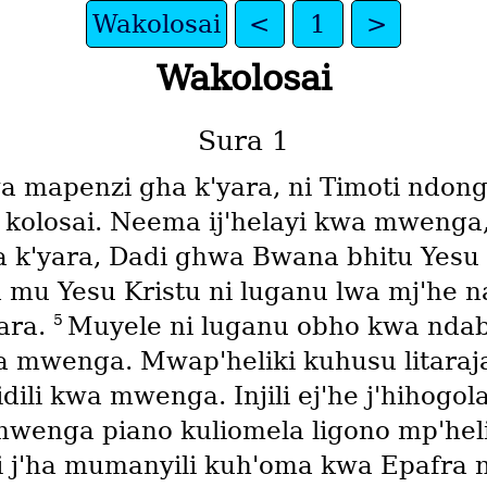
Wakolosai
<
1
>
Wakolosai
Sura 1
a mapenzi gha k'yara, ni Timoti ndong
 kolosai. Neema ij'helayi kwa mwenga,
 k'yara, Dadi ghwa Bwana bhitu Yesu 
 mu Yesu Kristu ni luganu lwa mj'he n
5
ara.
Muyele ni luganu obho kwa ndabh
 mwenga. Mwap'heliki kuhusu litaraja 
dili kwa mwenga. Injili ej'he j'hihogol
 mwenga piano kuliomela ligono mp'hel
ili j'ha mumanyili kuh'oma kwa Epafra 