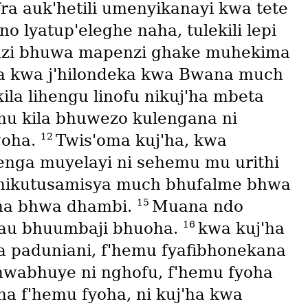
ra auk'hetili umenyikanayi kwa tete
o lyatup'eleghe naha, tulekili lepi
huzi bhuwa mapenzi ghake muhekima
da kwa j'hilondeka kwa Bwana much
la lihengu linofu nikuj'ha mbeta
u kila bhuwezo kulengana ni
12
woha.
Twis'oma kuj'ha, kwa
nga muyelayi ni sehemu mu urithi
 nikutusamisya much bhufalme bhwa
15
ha bhwa dhambi.
Muana ndo
16
 au bhuumbaji bhuoha.
kwa kuj'ha
la paduniani, f'hemu fyafibhonekana
bhwabhuye ni nghofu, f'hemu fyoha
ha f'hemu fyoha, ni kuj'ha kwa