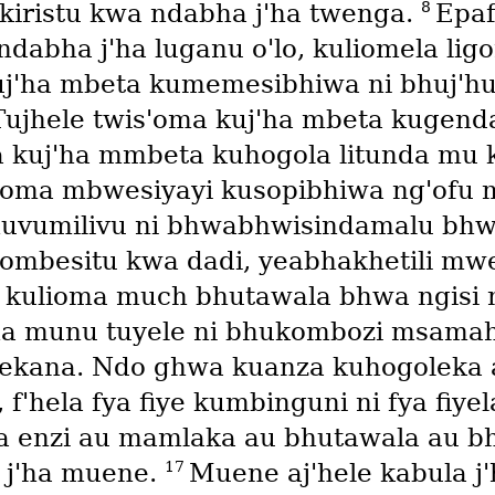
8
kiristu kwa ndabha j'ha twenga.
Epaf
dabha j'ha luganu o'lo, kuliomela ligon
kuj'ha mbeta kumemesibhiwa ni bhuj'
Tujhele twis'oma kuj'ha mbeta kugen
 kuj'ha mmbeta kuhogola litunda mu ki
oma mbwesiyayi kusopibhiwa ng'ofu m
huvumilivu ni bhwabhwisindamalu bh
mbesitu kwa dadi, yeabhakhetili mwe
i kulioma much bhutawala bhwa ngisi
 munu tuyele ni bhukombozi msama
ekana. Ndo ghwa kuanza kuhogoleka
f'hela fya fiye kumbinguni ni fya fiye
fya enzi au mamlaka au bhutawala au 
17
 j'ha muene.
Muene aj'hele kabula j'