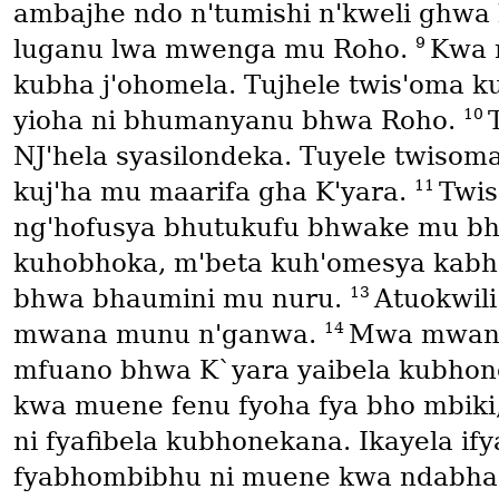
ambajhe ndo n'tumishi n'kweli ghwa 
9
luganu lwa mwenga mu Roho.
Kwa n
kubha j'ohomela. Tujhele twis'oma 
10
yioha ni bhumanyanu bhwa Roho.
NJ'hela syasilondeka. Tuyele twisoma
11
kuj'ha mu maarifa gha K'yara.
Twis
ng'hofusya bhutukufu bhwake mu b
kuhobhoka, m'beta kuh'omesya kabho
13
bhwa bhaumini mu nuru.
Atuokwil
14
mwana munu n'ganwa.
Mwa mwana
mfuano bhwa K`yara yaibela kubhon
kwa muene fenu fyoha fya bho mbiki, 
ni fyafibela kubhonekana. Ikayela i
fyabhombibhu ni muene kwa ndabha