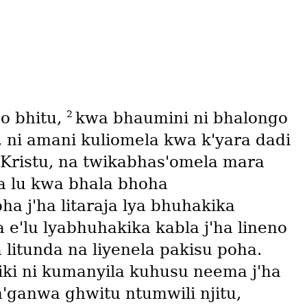
2
o bhitu,
kwa bhaumini ni bhalongo
 ni amani kuliomela kwa k'yara dadi
Kristu, na twikabhas'omela mara
a lu kwa bhala bhoha
a j'ha litaraja lya bhuhakika
e'lu lyabhuhakika kabla j'ha lineno
a litunda na liyenela pakisu poha.
iki ni kumanyila kuhusu neema j'ha
n'ganwa ghwitu ntumwili njitu,