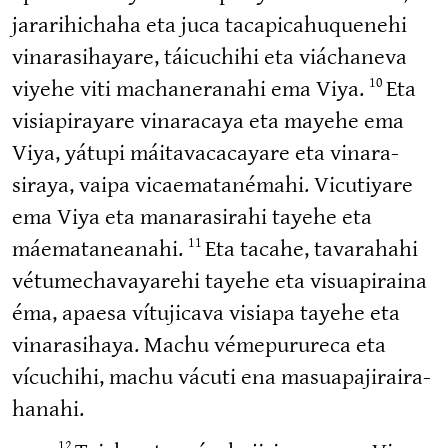
jarari­hichaha eta juca tacapi­ca­hu­quenehi
vinara­si­hayare, táicuchihi eta viáchaneva
viyehe viti machane­ranahi ema Viya.
Eta
10
visiapi­rayare vinaracaya eta mayehe ema
Viya, yátupi máitava­ca­cayare eta vinara­
siraya, vaipa vicaema­ta­némahi. Vicutiyare
ema Viya eta manara­sirahi tayehe eta
máemata­neanahi.
Eta tacahe, tavarahahi
11
vétume­cha­va­yarehi tayehe eta visuapiraina
éma, apaesa vítujicava visiapa tayehe eta
vinara­sihaya. Machu vémepu­rureca eta
vícuchihi, machu vácuti ena masuapa­ji­rai­ra­
hanahi.
12