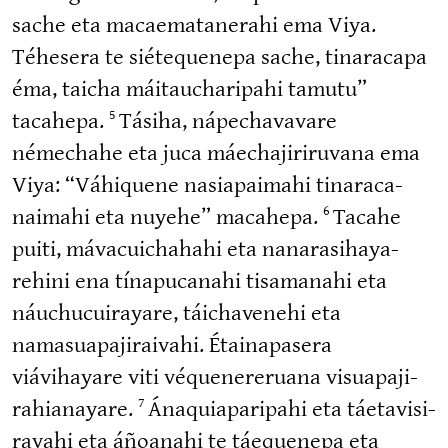
sache eta macaema­ta­nerahi ema Viya.
Téhesera te siétequenepa sache, tinaracapa
éma, taicha máitaucha­ripahi tamutu”
tacahepa.
Tásiha, nápecha­vavare
5
némechahe eta juca máechaji­ri­ruvana ema
Viya: “Váhiquene nasiapaimahi tinara­ca­
naimahi eta nuyehe” macahepa.
Tacahe
6
puiti, mávacui­chahahi eta nanara­si­ha­ya­
rehini ena tínapu­canahi tisamanahi eta
náuchucui­rayare, táichavenehi eta
namasua­pa­ji­raivahi. Étaina­pasera
viávihayare viti véquene­reruana visuapa­ji­
ra­hia­nayare.
Ánaquia­pa­ripahi eta táetavi­si­
7
ravahi eta áñoanahi te táequenepa eta