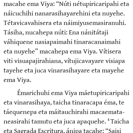
macahe ema Viya: “Núti nétupi­ri­ca­ripahi eta
náicuchihi nanara­si­ha­ya­rehini eta nuyehe.
Tétavi­ca­va­hisera eta náimiyu­se­ma­si­ranuhi.
Tásiha, nucahepa núti: Ena nánitátaji
váhiquene nasiapaimahi tinara­ca­naimahi
eta nuyehe” macahepa ema Viya. Vítisera
viti visuapa­ji­rahiana, vítuji­ca­vayare visiapa
tayehe eta juca vinara­si­hayare eta mayehe
ema Viya.
Émarichuhi ema Viya máetupi­ri­ca­ripahi
eta vinara­sihaya, taicha tinaracapa éma, te
táequenepa eta máitauchirahi macaema­ta­
nea­sirahi tamutu eta juca apaquehe.
Taicha
4
eta Sagrada Escritura, ánipa tacahe: “Saisi