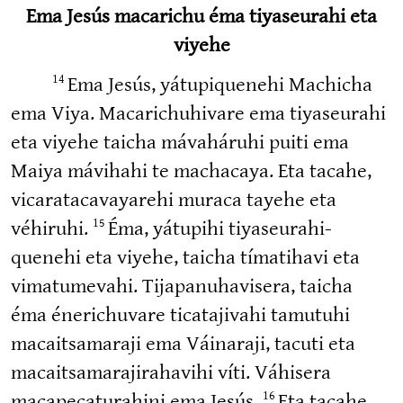
Ema Jesús macarichu éma tiyaseurahi eta
viyehe
Ema Jesús, yátupi­quenehi Machicha
14
ema Viya. Macari­chu­hivare ema tiyaseurahi
eta viyehe taicha mávaháruhi puiti ema
Maiya mávihahi te machacaya. Eta tacahe,
vicara­ta­ca­va­yarehi muraca tayehe eta
véhiruhi.
Éma, yátupihi tiyaseu­ra­hi­
15
quenehi eta viyehe, taicha tímatihavi eta
vimatu­mevahi. Tijapa­nu­ha­visera, taicha
éma éneri­chuvare ticata­jivahi tamutuhi
macaitsa­maraji ema Váinaraji, tacuti eta
macaitsa­ma­ra­ji­ra­havihi víti. Váhisera
macape­ca­tu­rahini ema Jesús.
Eta tacahe,
16