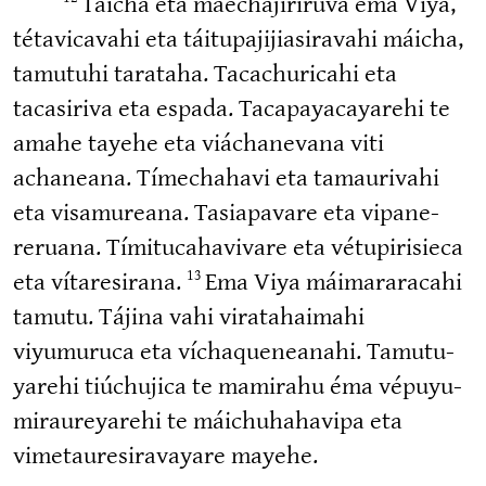
Taicha eta máechaji­riruva ema Viya,
tétavi­cavahi eta táitupa­ji­jia­si­ravahi máicha,
tamutuhi tarataha. Tacachu­ricahi eta
tacasiriva eta espada. Tacapa­ya­ca­yarehi te
amahe tayehe eta viáchanevana viti
achaneana. Tímechahavi eta tamaurivahi
eta visamureana. Tasiapavare eta vipane­
reruana. Tímitu­ca­ha­vivare eta vétupi­ri­si­eca
eta vítare­sirana.
Ema Viya máimara­racahi
13
tamutu. Tájina vahi virata­haimahi
viyumuruca eta víchaque­neanahi. Tamutu­
yarehi tiúchujica te mamirahu éma vépuyu­
mi­rau­re­yarehi te máichuha­havipa eta
vimetau­re­si­ra­vayare mayehe.