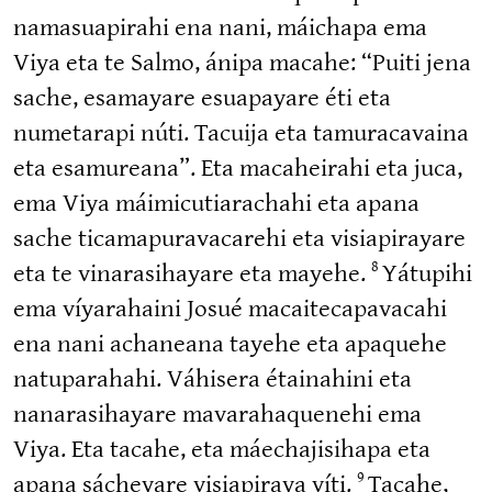
namasua­pirahi ena nani, máichapa ema
Viya eta te Salmo, ánipa macahe: “Puiti jena
sache, esamayare esuapayare éti eta
numetarapi núti. Tacuija eta tamura­cavaina
eta esamureana”. Eta macaheirahi eta juca,
ema Viya máimicu­tia­rachahi eta apana
sache ticama­pu­ra­va­carehi eta visiapi­rayare
eta te vinara­si­hayare eta mayehe.
Yátupihi
8
ema víyarahaini Josué macaite­ca­pa­vacahi
ena nani achaneana tayehe eta apaquehe
natupa­rahahi. Váhisera étainahini eta
nanara­si­hayare mavara­ha­quenehi ema
Viya. Eta tacahe, eta máechaji­sihapa eta
apana sácheyare visiapiraya víti.
Tacahe,
9