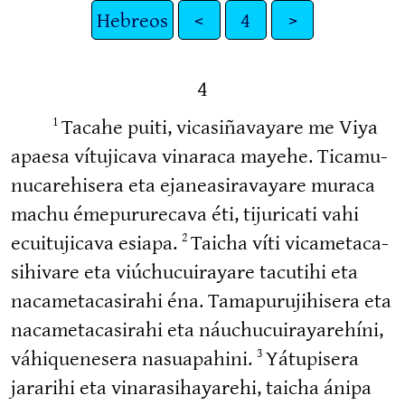
Hebreos
<
4
>
4
Tacahe puiti, vicasi­ña­vayare me Viya
1
apaesa vítujicava vinaraca mayehe. Ticamu­
nu­ca­re­hisera eta ejanea­si­ra­vayare muraca
machu émepu­ru­recava éti, tijuricati vahi
ecuitu­jicava esiapa.
Taicha víti vicame­ta­ca­
2
si­hivare eta viúchucui­rayare tacutihi eta
nacame­ta­ca­sirahi éna. Tamapu­ru­ji­hisera eta
nacame­ta­ca­sirahi eta náuchucui­ra­ya­rehíni,
váhique­nesera nasuapahini.
Yátupisera
3
jararihi eta vinara­si­ha­yarehi, taicha ánipa