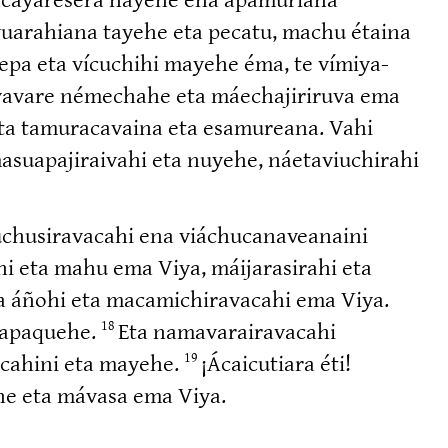
yua­rahiana tayehe eta pecatu, machu étaina
arepa eta vícuchihi mayehe éma, te vímiya­
­vavare némechahe eta máechaji­riruva ema
 eta tamura­cavaina eta esamureana. Vahi
­pa­ji­raivahi eta nuyehe, náetaviu­chirahi
u­si­ra­vacahi ena viáchuca­na­veanaini
ahi eta mahu ema Viya, máijara­sirahi eta
a áñohi eta macami­chi­ra­vacahi ema Viya.
i apaquehe.
Eta namava­rai­ra­vacahi
18
­cahini eta mayehe.
¡Ácaicutiara éti!
19
yehe eta mávasa ema Viya.