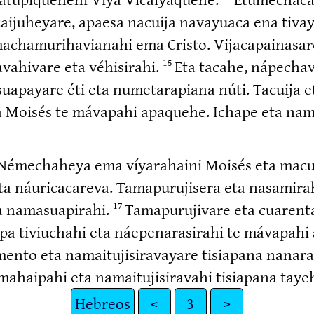
aiju­heyare, apaesa nacuija navayuaca ena tiva
machamu­ri­ha­vianahi ema Cristo. Vijaca­pai­na­s
­va­hivare eta véhisirahi.
Eta tacahe, nápecha
15
esuapayare éti eta numeta­rapiana núti. Tacuija
isés te mávapahi apaquehe. Ichape eta namasua
 Némechaheya ema víyarahaini Moisés eta macuch
eta náurica­careva. Tamapu­ru­jisera eta nasamir
a namasua­pirahi.
Tamapu­ru­jivare eta cuarent
17
pa tiviuchahi eta náepena­ra­sirahi te mávapah
to eta namaitu­ji­si­ra­vayare tisiapana nanara
ímahaipahi eta namaitu­ji­si­ravahi tisiapana ta
Hebreos
<
3
>