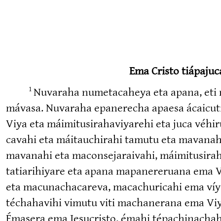
Ema Cristo tiápaju
Nuvaraha numeta­caheya eta apana, eti n
1
mávasa. Nuvaraha epanerecha apaesa ácaicutiara
Viya eta máimitu­si­ra­ha­vi­yarehi eta juca vé
cavahi eta máitauchirahi tamutu eta mavanahia
mavanahi eta maconse­ja­raivahi, máimitu­si­r
tatiari­hiyare eta apana mapane­reruana ema V
eta macuna­cha­careva, macachu­ricahi ema víya
téchahavihi vimutu viti machanerana ema Viy
Émasera ema Jesucristo, émahi tépachi­nachahi 