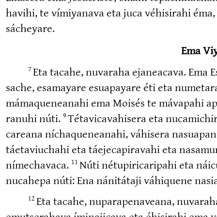
havihi, te vímiyanava eta juca véhisirahi éma, 
sácheyare.
Ema Viy
Eta tacahe, nuvaraha ejaneacava. Ema Esp
7
sache, esamayare esuapayare éti eta numeta­r
mámaque­neanahi ema Moisés te mávapahi apaque
ranuhi núti.
Tétavi­ca­va­hisera eta nucami­chi
9
careana níchaque­neanahi, váhisera nasuapa­n
táetaviuchahi eta táejeca­pi­ravahi eta nasam
nímechavaca.
Núti nétupi­ri­ca­ripahi eta nái
11
nucahepa núti: Ena nánitátaji váhiquene nasi
Eta tacahe, nupara­pe­naveana, nuvarah
12
emutse­rahava ímina­jicava eta éhisirahi ema 