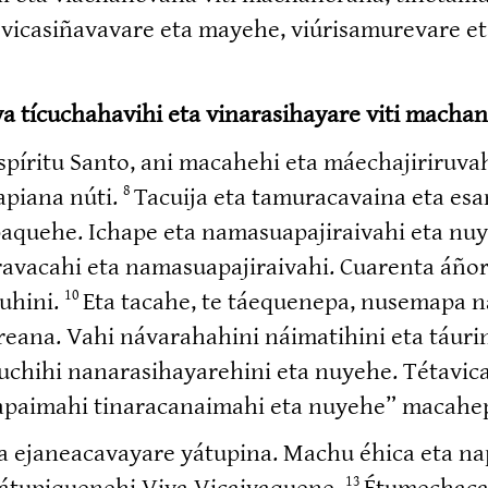
vicasi­ña­vavare eta mayehe, viúrisa­mu­revare e
a tícuchahavihi eta vinarasihayare viti macha
íritu Santo, ani macahehi eta máechaji­ri­ruvah
apiana núti.
Tacuija eta tamura­cavaina eta e
8
he. Ichape eta namasua­pa­ji­raivahi eta nuyehe
­ra­vacahi eta namasua­pa­ji­raivahi. Cuarenta áñor
uhini.
Eta tacahe, te táequenepa, nusemapa n
10
ureana. Vahi návara­hahini náimatihini eta táu
cuchihi nanara­si­ha­ya­rehini eta nuyehe. Tétavi­ca
apaimahi tinara­ca­naimahi eta nuyehe” macahep
a ejanea­ca­vayare yátupina. Machu éhica eta na
yátupi­quenehi Viya Vicaiyaquene.
Étume­cha­c
13