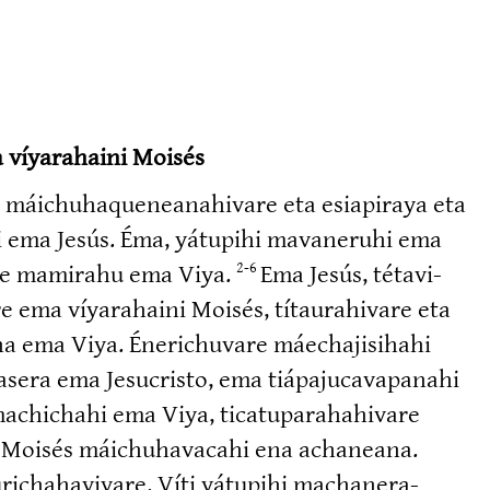
 víyarahaini Moisés
áichuha­que­nea­na­hivare eta esiapiraya eta
ahi ema Jesús. Éma, yátupihi mavaneruhi ema
hi te mamirahu ema Viya.
Ema Jesús, tétavi­
2-6
e ema víyarahaini Moisés, títaura­hivare eta
na ema Viya. Éneri­chuvare máechaji­sihahi
era ema Jesucristo, ema tiápaju­ca­va­panahi
achichahi ema Viya, ticatu­pa­ra­ha­hivare
 Moisés máichuha­vacahi ena achaneana.
­cha­ha­vivare. Víti yátupihi machane­ra­