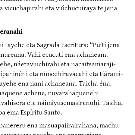
ta vicucha­pirahi eta viúchucuiraya te jena
neranahi
i tayehe eta Sagrada Escritura: “Puiti jena
samureana. Vahi ecucuti ena achaneana
, náetaviu­chirahi eta nacaitsa­ma­ra­ji­
i­pa­hinéni eta nímechi­ra­vacahi eta tiárami­
ayehe ena nani achaneana. Taicha éna,
rinaquene achene, nuvara­ha­quenehi
­va­hisera eta náimiyu­se­ma­si­ranuhi. Tásiha,
a ema Espíritu Santo.
panereru ena masuapa­ji­rai­rahana, machu
a­ca­ya­resera nayehe ena apamuriana