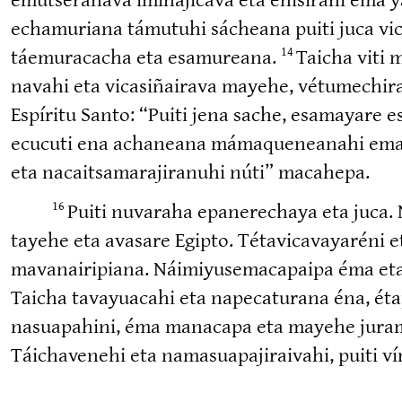
echamuriana támutuhi sácheana puiti juca vic
táemuracacha eta esamureana.
Taicha viti 
14
navahi eta vicasi­ñairava mayehe, vétume­chi­ra
Espíritu Santo: “Puiti jena sache, esamayare 
ecucuti ena achaneana mámaque­neanahi ema Mo
eta nacaitsa­ma­ra­ji­ranuhi núti” macahepa.
Puiti nuvaraha epane­rechaya eta juca.
16
tayehe eta avasare Egipto. Tétavi­ca­va­yaréni 
mavanai­ripiana. Náimiyu­se­ma­capaipa éma et
Taicha tavayuacahi eta napeca­turana éna, éta
nasuapahini, éma manacapa eta mayehe juramen
Táichavenehi eta namasua­pa­ji­raivahi, puiti v