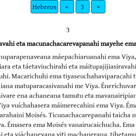
Hebreos
<
3
>
3
cavahi eta macunachacarevapanahi mayehe ema
upara­pe­naveana máepachia­ruanahi ema Viya, m
 eta táetaviu­chirahi eta máitupa­ji­jia­si­rav
hiruhi. Macarichuhi ema tiyaseu­cha­ha­vi­pa­raca
na matupa­ra­ca­si­vanahi me Viya. Éneri­chuvar
a­hivare ena achaneana tamutu eta mavanai­ripia
iya vuíchahasera máimere­cahini ema Viya. Émas
rahaini Moisés. Ticuna­cha­ca­re­panahi taicha m
a. Émasera ema Moisés vanairu­caichucha. Ema
eta viáchanevana viti machanerana, tiheta­mu­ri