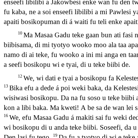
enseefi libilibi a Jakowbesi enke wan fu den t
fu kaba, ne a soi enseefi libilibi a mi Pawles
apaiti bosikopuman di á waiti fu teli enke apa
Ma Masaa Gadu teke gaan bun ati fasi n
10
biibisama, di mi tyotyo wooko moo ala taa apai
namo di ai teke, fu wooko a ini mi anga en ta
a seefi bosikopu wi e tyai, di u teke biibi de.
We, wi dati e tyai a bosikopu fa Keleste
12
Bika efu a dede á poi weki baka, da Kelestesi
13
wisiwasi bosikopu. Da na fu soso u teke biibi 
kon a libi baka. Ma kweti! A be sa de wan lei 
We, efu Masaa Gadu á makiti sai fu weki de
16
wi bosikopu di u anda teke biibi. Soseefi, da 
Den lasi fu tego.
Da fu a tyotyo di wi e teke 
19