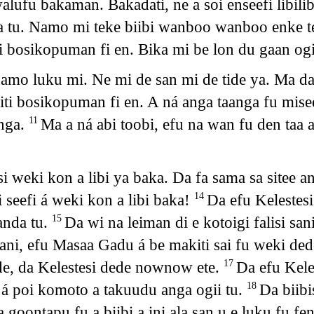
walufu bakaman. Bakadati, ne a soi enseefi libi
i ya tu. Namo mi teke biibi wanboo wanboo enke t
iti bosikopuman fi en. Bika mi be lon du gaan o
amo luku mi. Ne mi de san mi de tide ya. Ma da
ti bosikopuman fi en. A ná anga taanga fu miseef
anga.
Ma a ná abi toobi, efu na wan fu den taa
11
si weki kon a libi ya baka. Da fa sama sa sitee a
 seefi á weki kon a libi baka!
Da efu Kelestesi
14
anda tu.
Da wi na leiman di e kotoigi falisi sa
15
sani, efu Masaa Gadu á be makiti sai fu weki ded
de, da Kelestesi dede nownow ete.
Da efu Kele
17
u á poi komoto a takuudu anga ogii tu.
Da biibi
18
a goontapu fu a biibi a ini ala san u e luku fu fe