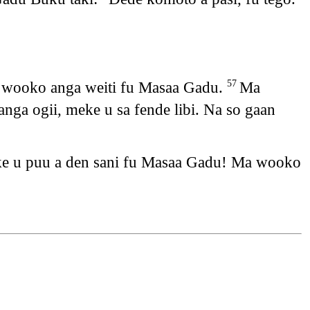
poi wooko anga weiti fu Masaa Gadu.
Ma
57
nga ogii, meke u sa fende libi. Na so gaan
seke u puu a den sani fu Masaa Gadu! Ma wooko