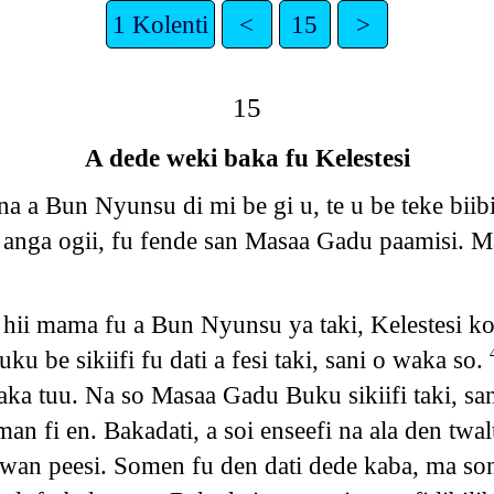
1 Kolenti
<
15
>
15
A dede weki baka fu Kelestesi
a Bun Nyunsu di mi be gi u, te u be teke biibi. U
 anga ogii, fu fende san Masaa Gadu paamisi. Ma e
a hii mama fu a Bun Nyunsu ya taki, Kelestesi ko
 be sikiifi fu dati a fesi taki, sani o waka so.
baka tuu. Na so Masaa Gadu Buku sikiifi taki, sa
man fi en. Bakadati, a soi enseefi na ala den tw
an peesi. Somen fu den dati dede kaba, ma son f