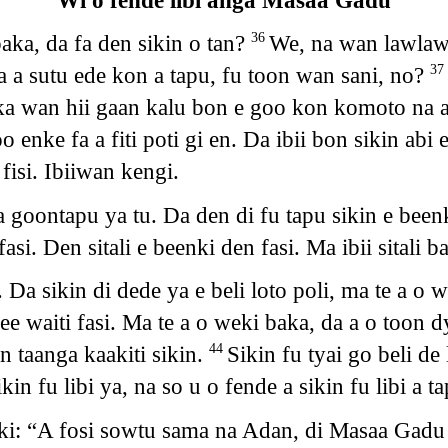
aka, da fa den sikin o tan?
We, na wan lawlaw 
36
 da a sutu ede kon a tapu, fu toon wan sani, no?
37
ka wan hii gaan kalu bon e goo kon komoto na a
nke fa a fiti poti gi en. Da ibii bon sikin abi e
fisi. Ibiiwan kengi.
goontapu ya tu. Da den di fu tapu sikin e been
asi. Den sitali e beenki den fasi. Ma ibii sitali 
 sikin di dede ya e beli loto poli, ma te a o we
dee waiti fasi. Ma te a o weki baka, da a o toon d
n taanga kaakiti sikin.
Sikin fu tyai go beli de
44
ikin fu libi ya, na so u o fende a sikin fu libi a t
aki: “A fosi sowtu sama na Adan, di Masaa Gadu