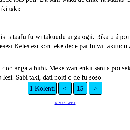
iki taki:
 kisi sitaafu fu wi takuudu anga ogii. Bika u á 
esi Kelestesi kon teke dede pai fu wi takuudu a
a doo anga a biibi. Meke wan enkii sani á poi 
si. Sabi taki, dati noiti o de fu soso.
1 Kolenti
<
15
>
© 2009 WBT