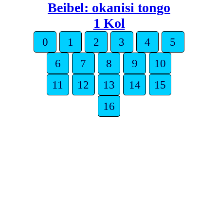
Beibel: okanisi tongo
1 Kol
0
1
2
3
4
5
6
7
8
9
10
11
12
13
14
15
16