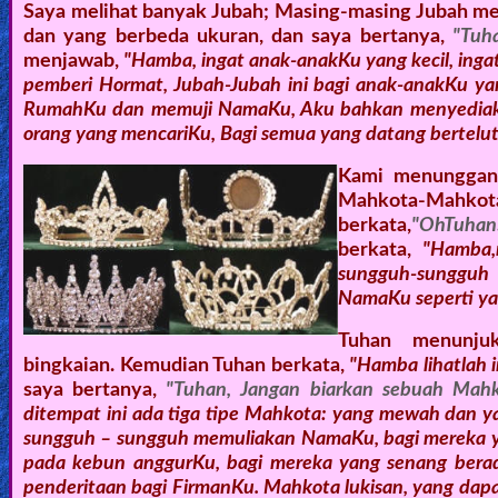
Saya melihat banyak Jubah; Masing-masing Jubah mem
dan yang berbeda ukuran, dan saya bertanya,
"Tuha
menjawab,
"Hamba, ingat anak-anakKu yang kecil, ing
pemberi Hormat, Jubah-Jubah ini bagi anak-anakKu y
RumahKu dan memuji NamaKu, Aku bahkan menyediakan
orang yang mencariKu, Bagi semua yang datang bertelu
Kami menunggang
Mahkota-Mah
berkata,
"OhTuhan!
berkata,
"Hamba,
sungguh-sungguh
NamaKu seperti ya
Tuhan menunju
bingkaian. Kemudian Tuhan berkata,
"Hamba lihatlah in
saya bertanya,
"Tuhan, Jangan biarkan sebuah Mahko
ditempat ini ada tiga tipe Mahkota: yang mewah dan ya
sungguh – sungguh memuliakan NamaKu, bagi mereka y
pada kebun anggurKu, bagi mereka yang senang bera
penderitaan bagi FirmanKu. Mahkota lukisan, yang dap