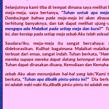
Revelations
Selanjutnya kami tiba di tempat dimana saya melihat
meja-meja, saya bertanya,
"Tuhan untuk apa meja-
Domba,ingat bahwa pada meja-meja ini akan diray
terhitung banyaknya, dan tak dapat melihat ujung-
Testimonies
mengapa ada Malaikat pada setiap meja dan kursi?"
Tu
ini, dan bersiap pada setiap meja sebab Aku telah selesa
Evangelism
Saudara/iku, meja-meja itu sangat bercahaya;
didekorasikan. Kulihat bagaimana Malaikat-malaika
terbuat dari emas, sangat indah. Tuhan berkata,
"Ham
mereka supaya mereka dapat datang ketempat ini da
Documentaries
Tuhan dapat dirasakan disana, Kemuliaan dan Kemaha
sebab Aku akan menunjukan hal-hal yang lain."
Kami t
Islam
berkata,
"Tuhan apa dibalik pintu-pintu ini?"
Dia berk
ini adalah nabi-nabi-Ku,dibalik pintu-pintu ini adalah
Other