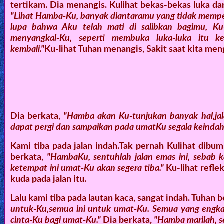
tertikam. Dia menangis. Kulihat bekas-bekas luka dan
Heaven
"Lihat Hamba-Ku, banyak diantaramu yang tidak mempe
lupa bahwa Aku telah mati di salibkan bagimu, Ku
menyangkal-Ku, seperti membuka luka-luka itu ke
kembali."
Ku-lihat Tuhan menangis, Sakit saat kita m
Hell
Prayer
Dia berkata,
"Hamba akan Ku-tunjukan banyak hal,jal
Bible/Study
dapat pergi dan sampaikan pada umatKu segala keindah
Kami tiba pada jalan indah.Tak pernah Kulihat dibumi
berkata,
"HambaKu, sentuhlah jalan emas ini, sebab k
Jesus
ketempat ini umat-Ku akan segera tiba."
Ku-lihat refl
kuda pada jalan itu.
Lalu kami tiba pada lautan kaca, sangat indah. Tuhan 
Warfare
untuk-Ku,semua ini untuk umat-Ku. Semua yang engka
cinta-Ku bagi umat-Ku."
Dia berkata,
"Hamba marilah, se