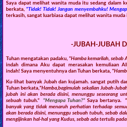
Saya dapat melihat wanita muda itu sedang dalam k
berkata,
"Tidak! Tidak! Jangan menyembahku! Mengap
Ask
terkasih, sangat luarbiasa dapat melihat wanita mud
AI
Bible
Questions
-JUBAH-JUBAH 
Something
Tuhan mengatakan padaku,
"Hamba kemarilah, sebab 
Funny...
indah dimana Aku dapat merasakan kemuliaan Alla
indah! Saya menyentuhnya dan Tuhan berkata,
"Hamba
2nd
Page,
Ku-lihat banyak Jubah dan kujamah. sangat putih da
Tuhan berkata,
"Hamba,bagimulah sekalian Jubah-Jubah 
Older
jubah ini akan berada disini, menunggu seseorang u
Material
sebuah tubuh."
"Mengapa Tuhan?"
Saya bertanya.
banyak yang tidak menaruh perhatian terhadap semua
akan berada disini, menunggu sebuah tubuh, sebab da
×
mengijinkan hal-hal yang Kudus, sebab ada tertulis pad