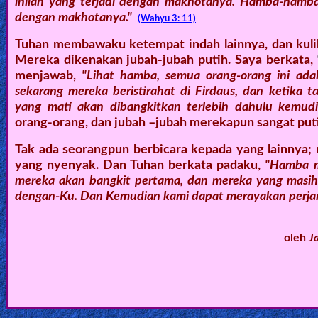
inilah yang terjadi dengan makhotanya. Hamba-hamba
dengan makhotanya."
(Wahyu 3: 11)
Tuhan membawaku ketempat indah lainnya, dan kulih
Mereka dikenakan jubah-jubah putih. Saya berkata,
menjawab,
"Lihat hamba, semua orang-orang ini ada
sekarang mereka beristirahat di Firdaus, dan ketika t
yang mati akan dibangkitkan terlebih dahulu kemudi
orang-orang, dan jubah –jubah merekapun sangat put
Tak ada seorangpun berbicara kepada yang lainnya; 
yang nyenyak. Dan Tuhan berkata padaku,
"Hamba me
mereka akan bangkit pertama, dan mereka yang masih
dengan-Ku. Dan Kemudian kami dapat merayakan perj
oleh
J