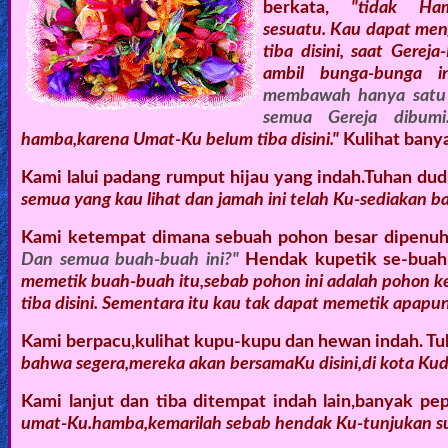
berkata,
"tidak Ha
sesuatu. Kau dapat men
tiba disini, saat Gerej
ambil bunga-bunga i
membawah hanya satu 
semua Gereja dibumi.
hamba,karena Umat-Ku belum tiba disini."
Kulihat bany
Kami lalui padang rumput hijau yang indah.Tuhan du
semua yang kau lihat dan jamah ini telah Ku-sediakan b
Kami ketempat dimana sebuah pohon besar dipenuhi
Dan semua buah-buah ini?"
Hendak kupetik se-buah 
memetik buah-buah itu,sebab pohon ini adalah pohon k
tiba disini. Sementara itu kau tak dapat memetik apapun 
Kami berpacu,kulihat kupu-kupu dan hewan indah. Tu
bahwa segera,mereka akan bersamaKu disini,di kota Kudu
Kami lanjut dan tiba ditempat indah lain,banyak p
umat-Ku.hamba,kemarilah sebab hendak Ku-tunjukan su