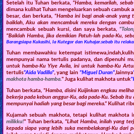
Setelah itu Tuhan berkata,
"Hamba, kemarilah, sebab
dimana kulihat Tuhan mengeluarkan sebuah cambuk ad
besar, dan berkata,
"Hamba ini bagi anak-anak yang t
baiklah, Aku akan mencambuk mereka dengan cambuk 
mencambuk sebuah kursi, dan saya berkata,
"Tolon
"Baiklah Hamba, jika demikian Patuh-lah pada-Ku, seb
Barangsiapa Kukasihi, Ia Kutegor dan Kuhajar.sebab itu relak
Tuhan membawahku ketempat istimewa,indah,kuli
mempunyai nama tertulis padanya, dan dipenuhi mu
untuk hamba-Ku Yiye Avila, ini untuk hamba-Ku Artur
tertulis
"Aida Vadillo"
, yang lain
"Miguel Duran"
,lainnya
makhota hamba-hamba.
" Juga kulihat makhota untuk
"
Tuhan berkata,
"Hamba, disini Kuijinkan engkau mel
bekerja pada kebun anggur-Ku, ada pada-Ku. Sebab it
mempunyai hadiah yang besar bagi mereka."
Kulihat ri
Kujamah sebuah makhota, tetapi kulihat makhota
milikku!
" Tuhan berkata,
"Lihat Hamba, inilah yang ter
kepada siapa yang lebih suka membelakangi-Ku dari p