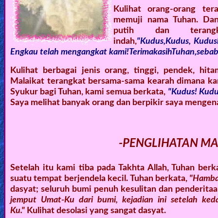
Kulihat orang-orang te
memuji nama Tuhan. Dan 
putih dan terangk
indah,
"Kudus,Kudus, Kudusl
Engkau telah mengangkat kami!TerimakasihTuhan,sebab
Kulihat berbagai jenis orang, tinggi, pendek, hi
Malaikat terangkat bersama-sama kearah dimana k
Syukur bagi Tuhan, kami semua berkata,
"Kudus! Kudu
Saya melihat banyak orang dan berpikir saya mengen
-PENGLIHATAN MAS
Setelah itu kami tiba pada Takhta Allah, Tuhan berka
suatu tempat berjendela kecil. Tuhan berkata,
"Hamba
dasyat; seluruh bumi penuh kesulitan dan penderitaa
jemput Umat-Ku dari bumi, kejadian ini setelah keda
Ku."
Kulihat desolasi yang sangat dasyat.