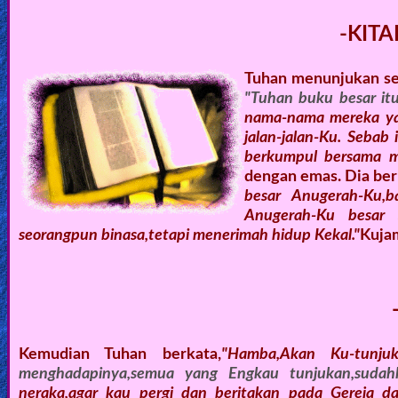
-KIT
Tuhan menunjukan seb
"Tuhan buku besar itu
nama-nama mereka ya
jalan-jalan-Ku. Sebab
berkumpul bersama m
dengan emas. Dia ber
besar Anugerah-Ku,b
Anugerah-Ku besar 
seorangpun binasa,tetapi menerimah hidup Kekal."
Kujam
Kemudian Tuhan berkata,
"Hamba,Akan Ku-tunju
menghadapinya,semua yang Engkau tunjukan,sudah
neraka,agar kau pergi dan beritakan pada Gereja 