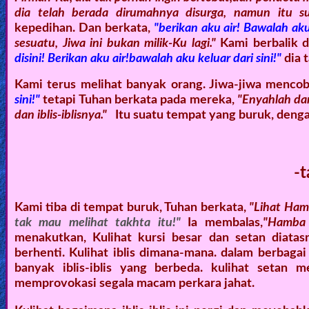
dia telah berada dirumahnya disurga, namun itu s
kepedihan. Dan berkata,
"berikan aku air! Bawalah aku 
sesuatu, Jiwa ini bukan milik-Ku lagi."
Kami berbalik d
disini! Berikan aku air!bawalah aku keluar dari sini!"
dia 
Kami terus melihat banyak orang. Jiwa-jiwa menco
sini!"
tetapi Tuhan berkata pada mereka,
"Enyahlah da
dan iblis-iblisnya."
Itu suatu tempat yang buruk, denga
-t
Kami tiba di tempat buruk, Tuhan berkata,
"Lihat Ham
tak mau melihat takhta itu!"
Ia membalas,
"Hamba 
menakutkan, Kulihat kursi besar dan setan diatas
berhenti. Kulihat iblis dimana-mana. dalam berbaga
banyak iblis-iblis yang berbeda. kulihat setan m
memprovokasi segala macam perkara jahat.