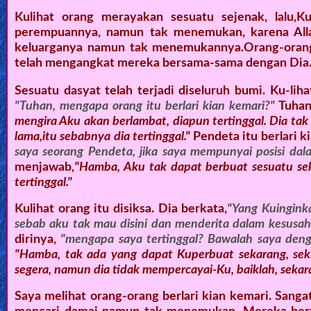
Kulihat orang merayakan sesuatu sejenak, lalu,
perempuannya, namun tak menemukan, karena All
keluarganya namun tak menemukannya.Orang-oran
telah mengangkat mereka bersama-sama dengan Dia
Sesuatu dasyat telah terjadi diseluruh bumi. Ku-lih
"Tuhan, mengapa orang itu berlari kian kemari?"
Tuhan
mengira Aku akan berlambat, diapun tertinggal. Dia ta
lama,itu sebabnya dia tertinggal."
Pendeta itu berlari k
saya seorang Pendeta, jika saya mempunyai posisi dal
menjawab,
"Hamba, Aku tak dapat berbuat sesuatu sek
tertinggal."
Kulihat orang itu disiksa. Dia berkata,
"Yang Kuingink
sebab aku tak mau disini dan menderita dalam kesusaha
dirinya,
"mengapa saya tertinggal? Bawalah saya deng
"Hamba, tak ada yang dapat Kuperbuat sekarang, se
segera, namun dia tidak mempercayai-Ku, baiklah, sekara
Saya melihat orang-orang berlari kian kemari. Sanga