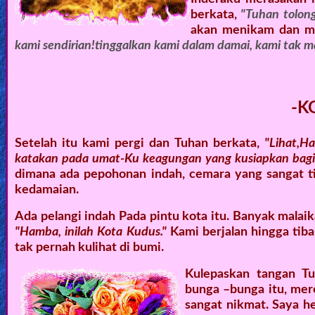
berkata,
"Tuhan tolong
akan menikam dan men
kami sendirian!tinggalkan kami dalam damai, kami tak m
-K
Setelah itu kami pergi dan Tuhan berkata,
"Lihat,H
katakan pada umat-Ku keagungan yang kusiapkan bagi
dimana ada pepohonan indah, cemara yang sangat ti
kedamaian.
Ada pelangi indah Pada pintu kota itu. Banyak malaik
"Hamba, inilah Kota Kudus."
Kami berjalan hingga tib
tak pernah kulihat di bumi.
Kulepaskan tangan Tu
bunga –bunga itu, me
sangat nikmat. Saya 