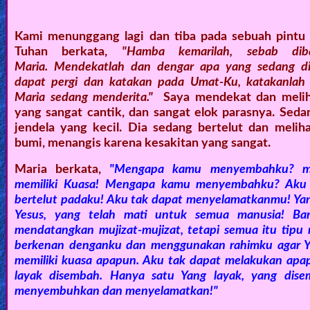
Other
Kami menunggang lagi dan tiba pada sebuah pintu 
Languages
Tuhan berkata,
"Hamba kemarilah, sebab dib
Maria. Mendekatlah dan dengar apa yang sedang di
dapat pergi dan katakan pada Umat-Ku, katakanlah
Contact/Feedback/Donate
Maria sedang menderita."
Saya mendekat dan meliha
yang sangat cantik, dan sangat elok parasnya. Seda
jendela yang kecil. Dia sedang bertelut dan mel
Follow
bumi, menangis karena kesakitan yang sangat.
us
Maria berkata,
"Mengapa kamu menyembahku? me
Social
memiliki Kuasa! Mengapa kamu menyembahku? Aku 
Media
bertelut padaku! Aku tak dapat menyelamatkanmu! Ya
Yesus, yang telah mati untuk semua manusia! Ba
mendatangkan mujizat-mujizat, tetapi semua itu tipu
PDF
berkenan denganku dan menggunakan rahimku agar Yes
Books
memiliki kuasa apapun. Aku tak dapat melakukan apa
layak disembah. Hanya satu Yang layak, yang dis
Random
menyembuhkan dan menyelamatkan!"
Video