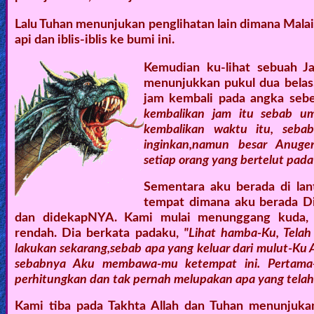
🎞
Lalu Tuhan menunjukan penglihatan lain dimana Mal
api dan iblis-iblis ke bumi ini.
Kids
Videos
Kemudian ku-lihat sebuah J
menunjukkan pukul dua belas
jam kembali pada angka sebe
🎞
kembalikan jam itu sebab um
kembalikan waktu itu, seba
Worship
inginkan,namun besar Anuger
Music
setiap orang yang bertelut pad
🎞
Sementara aku berada di lan
tempat dimana aku berada Di
Vids
dan didekapNYA. Kami mulai menunggang kuda, m
rendah. Dia berkata padaku,
"Lihat hamba-Ku, Tela
for
lakukan sekarang,sebab apa yang keluar dari mulut-Ku
New
sebabnya Aku membawa-mu ketempat ini. Pertama-
Believers
perhitungkan dan tak pernah melupakan apa yang telah
Kami tiba pada Takhta Allah dan Tuhan menunjuka