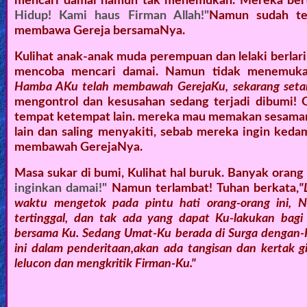
mencari damai namun tak menemukan. Mereka bert
Hidup! Kami haus Firman Allah!"
Namun sudah ter
membawa Gereja bersamaNya.
Kulihat anak-anak muda perempuan dan lelaki berlar
mencoba mencari damai. Namun tidak menemukan
Hamba AKu telah membawah GerejaKu, sekarang setan
mengontrol dan kesusahan sedang terjadi dibumi! O
tempat ketempat lain. mereka mau memakan sesamany
lain dan saling menyakiti, sebab mereka ingin ked
membawah GerejaNya.
Masa sukar di bumi, Kulihat hal buruk. Banyak orang
inginkan damai!"
Namun terlambat! Tuhan berkata,
"
waktu mengetok pada pintu hati orang-orang ini, 
tertinggal, dan tak ada yang dapat Ku-lakukan ba
bersama Ku. Sedang Umat-Ku berada di Surga dengan-
ini dalam penderitaan,akan ada tangisan dan kertak g
lelucon dan mengkritik Firman-Ku."