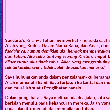
🎞
Bible
Movies
🎞
Gospel
Saudara/i, Kiranya Tuhan memberkati-mu pada saat i
Allah yang Kudus. Dalam Nama Bapa, dan Anak, da
Videos
faedahnya, namun demikian aku hendak memberitakan 
dari Tuhan. Aku tahu tentang seorang Kristen; empat 
🎞
diluar tubuh aku tidak tahu—Allah yang mengetahuinya
tak terkatakan,yang tidak boleh di-ucapkan manusia."
Godly
Movies
Saya hubungkan anda dalam pengalaman-ku bersama 
Allah memenuhi kami. Saya terjatuh ke Lantai dan m
🎞
dan mulai-lah suatu Penglihatan padaku.
CBN
Dalam penglihatan, Saya melihat ada dua jalan, satu sa
berjalan menuju pada kehancuran mereka. Jalan yang
Videos
pada jalan itu, memuji dan memuliakan Tuhan.