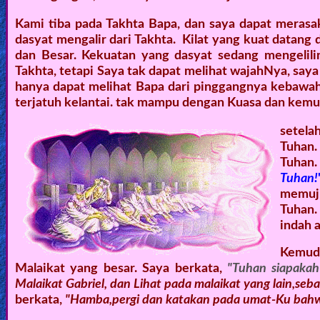
Kami tiba pada Takhta Bapa, dan saya dapat meras
dasyat mengalir dari Takhta. Kilat yang kuat datang d
dan Besar. Kekuatan yang dasyat sedang mengelilin
Takhta, tetapi Saya tak dapat melihat wajahNya, say
hanya dapat melihat Bapa dari pinggangnya kebawah. 
terjatuh kelantai. tak mampu dengan Kuasa dan kemu
setel
Tuhan
Tuhan
Tuhan!
memuji
Tuhan.
indah 
Kemud
Malaikat yang besar. Saya berkata,
"Tuhan siapakah
Malaikat Gabriel, dan Lihat pada malaikat yang lain,seba
berkata,
"Hamba,pergi dan katakan pada umat-Ku bahwa