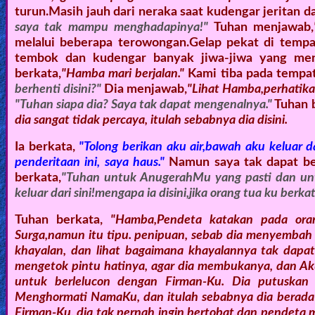
turun.Masih jauh dari neraka saat kudengar jeritan d
saya tak mampu menghadapinya!"
Tuhan menjawab,
melalui beberapa terowongan.Gelap pekat di tempat
tembok dan kudengar banyak jiwa-jiwa yang menj
berkata,
"Hamba mari berjalan."
Kami tiba pada tempat
berhenti disini?"
Dia menjawab,
"Lihat Hamba,perhatikan
"Tuhan siapa dia? Saya tak dapat mengenalnya."
Tuhan b
dia sangat tidak percaya, itulah sebabnya dia disini.
Ia berkata,
"Tolong berikan aku air,bawah aku keluar d
penderitaan ini, saya haus."
Namun saya tak dapat be
berkata,
"Tuhan untuk AnugerahMu yang pasti dan unt
keluar dari sini!mengapa ia disini,jika orang tua ku berk
Tuhan berkata,
"Hamba,Pendeta katakan pada ora
Surga,namun itu tipu. penipuan, sebab dia menyembah
khayalan, dan lihat bagaimana khayalannya tak dapa
mengetok pintu hatinya, agar dia membukanya, dan 
untuk berlelucon dengan Firman-Ku. Dia putuskan 
Menghormati NamaKu, dan itulah sebabnya dia berada d
Firman-Ku, dia tak pernah ingin bertobat,dan pendeta