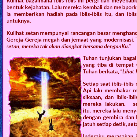
Kulihat bagaimana iblis-iblis ini pergi dan meyebab
bentuk kejahatan. Lalu mereka kembali dan melapork
ia memberikan hadiah pada iblis-iblis itu, dan ibl
untuknya.
Kulihat setan mempunyai rancangan besar menghanc
Gereja-Gereja megah dan jemaat yang modernisasi. 
setan, mereka tak akan diangkat bersama denganKu."
Tuhan tunjukan baga
yang tiba di tempat 
Tuhan berkata,
"Lihat 
Setiap saat iblis-ibl
Api lalu membakar m
siksaan, dan iblis-i
mereka lakukan. se
itu. mereka lalu men
dengan gembira dan b
jatuh setiap detik, 
Inderaku merasakan ib