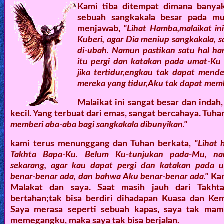
Kami tiba ditempat dimana banyak
sebuah sangkakala besar pada mu
menjawab,
"Lihat Hamba,malaikat i
Kuberi, agar Dia meniup sangkakala, 
di-ubah. Namun pastikan satu hal ha
itu pergi dan katakan pada umat-Ku
jika tertidur,engkau tak dapat men
mereka yang tidur,Aku tak dapat me
Malaikat ini sangat besar dan inda
kecil. Yang terbuat dari emas, sangat bercahaya. Tuha
memberi aba-aba bagi sangkakala dibunyikan."
kami terus menunggang dan Tuhan berkata,
"Lihat
Takhta Bapa-Ku. Belum Ku-tunjukan pada-Mu, n
sekarang, agar kau dapat pergi dan katakan pada
benar-benar ada, dan bahwa Aku benar-benar ada."
Kam
Malakat dan saya. Saat masih jauh dari Takht
bertahan;tak bisa berdiri dihadapan Kuasa dan Ke
Saya merasa seperti sebuah kapas, saya tak mamp
memegangku, maka saya tak bisa berjalan.