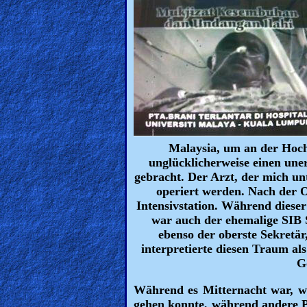
🎞
Jewish
Stories
🎞
X-
Witch
Malaysia, um an der Hoch
unglücklicherweise einen une
🎞
gebracht. Der Arzt, der mich un
operiert werden. Nach der 
X-
Intensivstation. Während diese
war auch der ehemalige SIB S
Muslim
ebenso der oberste Sekretär
interpretierte diesen Traum al
MP3
Go
Bible
Während es Mitternacht war, wä
gehen konnte, während andere Pa