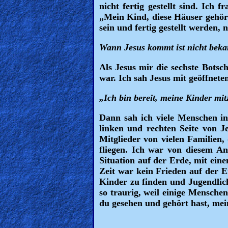
nicht fertig gestellt sind. Ich 
„Mein Kind, diese Häuser gehör
Ask
sein und fertig gestellt werde
AI
Wann Jesus kommt ist nicht bekan
Bible
Als Jesus mir die sechste Botsc
Questions
war. Ich sah Jesus mit geöffnet
Something
„Ich bin bereit, meine Kinder m
Funny...
Dann sah ich viele Menschen in
linken und rechten Seite von J
2nd
Mitglieder von vielen Familien
Page,
fliegen. Ich war von diesem Anb
Older
Situation auf der Erde, mit eine
Zeit war kein Frieden auf der E
Material
Kinder zu finden und Jugendlich
so traurig, weil einige Menschen
du gesehen und gehört hast, mei
×