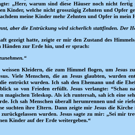
fragte: „Herr, warum sind diese Häuser noch nicht fertig
en Kinder, welche nicht grosszügig Zehnten und Opfer ge
n, nachdem meine Kinder mehr Zehnten und Opfer in mein 
nt, aber die Entrückung wird sicherlich stattfinden. Der H
haft gezeigt hatte, zeigte er mir den Zustand des Himme
en Händen zur Erde hin, und er sprach:
itzunehmen.“
 weissen Kleidern, die zum Himmel flogen, um Jesus zu 
esus. Viele Menschen, die an Jesus glaubten, wurden ent
, die entrückt wurden. Ich sah den Ehemann und die Ehe
lick so von Frieden erfüllt. Jesus verlangte: “Schau n
m magischen Teleskop. Als ich runtersah, sah ich eine seh
rde. Ich sah Menschen überall herumrennen und sie rief
e suchten ihre Eltern. Dann zeigte mir Jesus die Kirche
 zurückgelassen wurden. Jesus sagte zu mir: „Sei mir tre
nen Kinder auf der Erde weitergeben.“