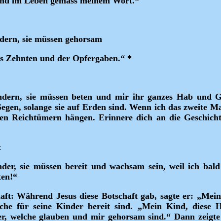
nd im Leben gemäss meinem Wort.“
dern, sie müssen gehorsam
es Zehnten und der Opfergaben.“ *
dern, sie müssen beten und mir ihr ganzes Hab und G
egen, solange sie auf Erden sind. Wenn ich das zweite Ma
hen Reichtümern hängen. Erinnere dich an die Geschicht
t
der, sie müssen bereit und wachsam sein, weil ich bal
en!“
aft:
Während Jesus diese Botschaft gab, sagte er: „Mein
he für seine Kinder bereit sind. „Mein Kind, diese Hä
der, welche glauben und mir gehorsam sind.“ Dann zeigte