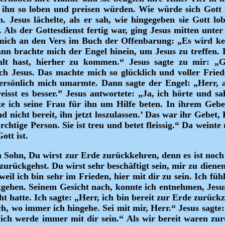
ihn so loben und preisen würden. Wie würde sich Gott 
. Jesus lächelte, als er sah, wie hingegeben sie Gott l
e. Als der Gottesdienst fertig war, ging Jesus mitten unt
 mich an den Vers im Buch der Offenbarung: „Es wird k
n brachte mich der Engel hinein, um Jesus zu treffen. 
lt hast, hierher zu kommen.“ Jesus sagte zu mir: „G
Jesus. Das machte mich so glücklich und voller Frieden
ersönlich mich umarmte. Dann sagte der Engel: „Herr, a
isst es besser.” Jesus antwortete: „Ja, ich hörte und 
 ich seine Frau für ihn um Hilfe beten. In ihrem Gebet s
d nicht bereit, ihn jetzt loszulassen.’ Das war ihr Gebet,
fürchtige Person. Sie ist treu und betet fleissig.“ Da weinte
ott ist.
Sohn, Du wirst zur Erde zurückkehren, denn es ist noch ni
 zurückgehst. Du wirst sehr beschäftigt sein, mir zu dienen
eil ich bin sehr im Frieden, hier mit dir zu sein. Ich fühl
ückgehen. Seinem Gesicht nach, konnte ich entnehmen, Jesu
t hatte. Ich sagte: „Herr, ich bin bereit zur Erde zurückz
h, wo immer ich hingehe. Sei mit mir, Herr.“ Jesus sagte:
ich werde immer mit dir sein.“ Als wir bereit waren zu