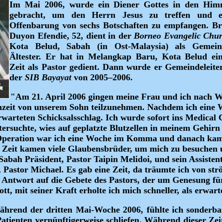
Im Mai 2006, wurde ein Diener Gottes in den Him
gebracht, um den Herrn Jesus zu treffen und e
Offenbarung von sechs Botschaften zu empfangen. Br
Duyon Efendie, 52, dient in der
Borneo Evangelic Chu
Kota Belud, Sabah (in Ost-Malaysia) als Gemein
Ältester. Er hat in Melangkap Baru, Kota Belud ein
Zeit als Pastor gedient. Dann wurde er Gemeindeleiter
der
SIB Bayayat
von 2005–2006.
"Am 21. April 2006 gingen meine Frau und ich nach W
zeit von unserem Sohn teilzunehmen. Nachdem ich eine W
rwarteten Schicksalsschlag. Ich wurde sofort ins Medical 
tersuchte, wies auf geplatzte Blutzellen in meinem Gehirn
Operation war ich eine Woche im Komma und danach kam 
r Zeit kamen viele Glaubensbrüder, um mich zu besuchen 
abah Präsident, Pastor Taipin Melidoi, und sein Assisten
, Pastor Michael. Es gab eine Zeit, da träumte ich von s
s Antwort auf die Gebete des Pastors, der um Genesung für
tt, mit seiner Kraft erholte ich mich schneller, als erwart
hrend der dritten Mai-Woche 2006, fühlte ich sonderbare
tienten vernünftigerweise schliefen. Während dieser Zeit 