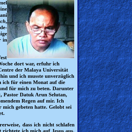
mel
ine
ani
rch
,
de-
ige
 in
est
oche dort war, erfuhr ich
Centre der Malaya Universität
 hin und ich musste unverzüglich
ich für einen Monat auf die
und für mich zu beten. Darunter
t, Pastor Datuk Arun Selutan,
trömendem Regen auf mir. Ich
 mich gebeten hatte. Gelobt sei
et.
rweise, dass ich nicht schlafen
richtete ich mich auf Jesus aus.