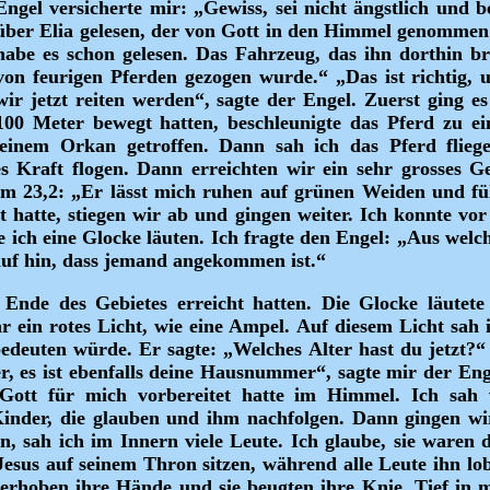
Engel versicherte mir: „Gewiss, sei nicht ängstlich und 
über Elia gelesen, der von Gott in den Himmel genommen 
habe es schon gelesen. Das Fahrzeug, das ihn dorthin br
von feurigen Pferden gezogen wurde.“ „Das ist richtig, u
wir jetzt reiten werden“, sagte der Engel. Zuerst ging e
100 Meter bewegt hatten, beschleunigte das Pferd zu e
 einem Orkan getroffen. Dann sah ich das Pferd flieg
es Kraft flogen. Dann erreichten wir ein sehr grosses 
lm 23,2: „Er lässt mich ruhen auf grünen Weiden und fü
t hatte, stiegen wir ab und gingen weiter. Ich konnte vor
e ich eine Glocke läuten. Ich fragte den Engel: „Aus wel
auf hin, dass jemand angekommen ist.“
s Ende des Gebietes erreicht hatten. Die Glocke läutet
 ein rotes Licht, wie eine Ampel. Auf diesem Licht sah 
deuten würde. Er sagte: „Welches Alter hast du jetzt?“ 
er, es ist ebenfalls deine Hausnummer“, sagte mir der Eng
 Gott für mich vorbereitet hatte im Himmel. Ich sah 
Kinder, die glauben und ihm nachfolgen. Dann gingen wir
n, sah ich im Innern viele Leute. Ich glaube, sie waren d
 Jesus auf seinem Thron sitzen, während alle Leute ihn lo
e erhoben ihre Hände und sie beugten ihre Knie. Tief in