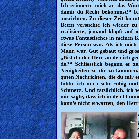
🎞
Ich erinnerte mich an das Wort 
damit du Recht bekommst!“ Ich
Bible
ausrichten. Zu dieser Zeit konn
Movies
Beten versuchte ich wieder zu 
realisierte, jemand klopft auf
🎞
etwas Fantastisches in meinen Kö
diese Person war. Als ich mich
Gospel
Mann war. Gut gebaut und gross
„Bist du der Herr an den ich ge
Videos
du?“ Schliesslich begann er z
Neuigkeiten zu dir zu kommen.“ 
🎞
guten Nachrichten, die du mir e
fühlte ich mich sehr ruhig und
Godly
Schmerz. Und tatsächlich, ich 
Movies
mir sagte, dass ich in den Himme
kann’s nicht erwarten, den Herr
🎞
CBN
Videos