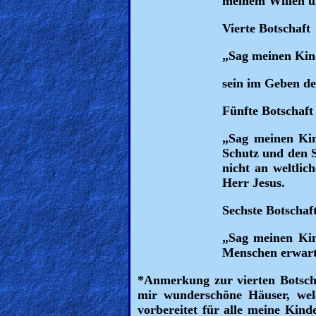
meinem Willen u
Other
Vierte Botschaft
Languages
„Sag meinen Kin
sein im Geben d
Contact/Feedback/Donate
Fünfte Botschaft
„Sag meinen Kin
Follow
Schutz und den S
us
nicht an weltlic
Social
Herr Jesus.
Media
Sechste Botschaf
„Sag meinen Kin
PDF
Menschen erwart
Books
*Anmerkung zur vierten Botsch
Random
mir wunderschöne Häuser, welc
vorbereitet für alle meine Kin
Video