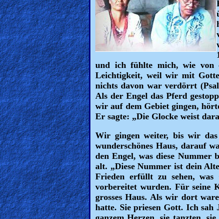
🎞
Kids
Videos
und ich fühlte mich, wie von
🎞
Leichtigkeit, weil wir mit Gott
nichts davon war verdörrt (Psa
Worship
Als der Engel das Pferd gestopp
Music
wir auf dem Gebiet gingen, hört
Er sagte: „Die Glocke weist dar
🎞
Wir gingen weiter, bis wir da
wunderschönes Haus, darauf war
Vids
den Engel, was diese Nummer be
for
alt. „Diese Nummer ist dein Alt
Frieden erfüllt zu sehen, was
New
vorbereitet wurden. Für seine 
Believers
grosses Haus. Als wir dort ware
hatte. Sie priesen Gott. Ich sah
ganzem Herzen, sie tanzten, si