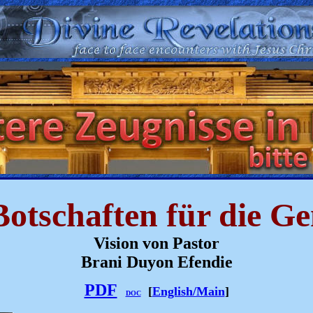
Botschaften für die G
Vision von Pastor
Brani Duyon Efendie
PDF
[
English/Main
]
DOC