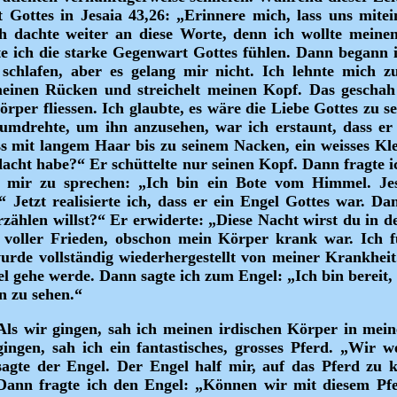
Gottes in Jesaia 43,26: „Erinnere mich, lass uns mitei
 dachte weiter an diese Worte, denn ich wollte meine
te ich die starke Gegenwart Gottes fühlen. Dann begann
schlafen, aber es gelang mir nicht. Ich lehnte mich zur
 meinen Rücken und streichelt meinen Kopf. Das geschah 
rper fliessen. Ich glaubte, es wäre die Liebe Gottes zu 
 umdrehte, um ihn anzusehen, war ich erstaunt, dass er
 mit langem Haar bis zu seinem Nacken, ein weisses Klei
dacht habe?“ Er schüttelte nur seinen Kopf. Dann fragte i
u mir zu sprechen: „Ich bin ein Bote vom Himmel. Je
Jetzt realisierte ich, dass er ein Engel Gottes war. Da
rzählen willst?“ Er erwiderte: „Diese Nacht wirst du in
 voller Frieden, obschon mein Körper krank war. Ich fü
wurde vollständig wiederhergestellt von meiner Krankhei
l gehe werde. Dann sagte ich zum Engel: „Ich bin bereit,
n zu sehen.“
Als wir gingen, sah ich meinen irdischen Körper in mein
gingen, sah ich ein fantastisches, grosses Pferd. „Wir 
sagte der Engel. Der Engel half mir, auf das Pferd zu 
Dann fragte ich den Engel: „Können wir mit diesem Pf