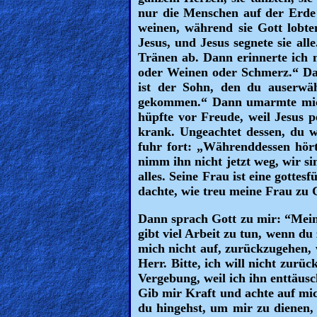
nur die Menschen auf der Erde 
Heaven
weinen, während sie Gott lobten
Jesus, und Jesus segnete sie all
Tränen ab. Dann erinnerte ich
Hell
oder Weinen oder Schmerz.“ Dan
ist der Sohn, den du auserwäh
gekommen.“ Dann umarmte mich 
hüpfte vor Freude, weil Jesus p
Prayer
krank. Ungeachtet dessen, du we
fuhr fort: „Währenddessen hörte
nimm ihn nicht jetzt weg, wir sin
alles. Seine Frau ist eine gottes
Bible/Study
dachte, wie treu meine Frau zu G
Dann sprach Gott zu mir: “Mein 
Jesus
gibt viel Arbeit zu tun, wenn du
mich nicht auf, zurückzugehen, w
Herr. Bitte, ich will nicht zur
Vergebung, weil ich ihn enttäusch
Warfare
Gib mir Kraft und achte auf mic
du hingehst, um mir zu dienen, 