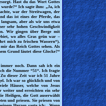
besorgt. Hast du das Wort Gottes
wurde?“ Ich sagte ihm: „Ja, ich
achte, war der Streitwagen, der
nd das ist eines der Pferde, das
s langsam, aber als wir uns etwa
iner sehr hohen Geschwindigkeit
en. Wir gingen über Berge mit
Gebiet, wo alles Gras grün war –
hrt mich zu frischen Wassern“).
 mir das Reich Gottes sehen. Als
chem Grund läutet diese Glocke?“
e immer noch. Dann sah ich ein
ich die Nummer “51“. Ich fragte
Zu dieser Zeit war ich 51 Jahre
el. Ich war so glücklich und von
viele Häuser, welche von Jesus
 weiter und erreichten ein sehr
ie Heiligen, die Gott auserwählt
bten und priesen. Sie priesen von
 meinem Herzen sagte ich: „Wenn