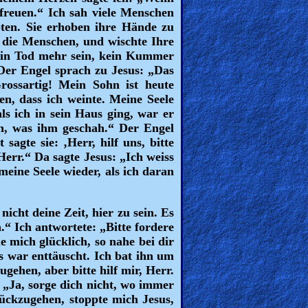
freuen.“ Ich sah viele Menschen
obten. Sie erhoben ihre Hände zu
er die Menschen, und wischte Ihre
ein Tod mehr sein, kein Kummer
Der Engel sprach zu Jesus: „Das
rossartig! Mein Sohn ist heute
, dass ich weinte. Meine Seele
ls ich in sein Haus ging, war er
sah, was ihm geschah.“ Der Engel
agte sie: ‚Herr, hilf uns, bitte
 Herr.“ Da sagte Jesus: „Ich weiss
 meine Seele wieder, als ich daran
cht deine Zeit, hier zu sein. Es
.“ Ich antwortete: „Bitte fordere
e mich glücklich, so nahe bei dir
s war enttäuscht. Ich bat ihn um
ugehen, aber bitte hilf mir, Herr.
 „Ja, sorge dich nicht, wo immer
rückzugehen, stoppte mich Jesus,