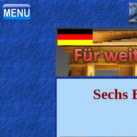
Home:
Mobile
Home: Original Style
ðŸ”
Search
Sechs 
Site
🎞
Christian
Netflix