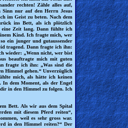
nander rechten! Zähle alles auf,
n Sinn nur auf den Herrn Jesus
 ich im Geist zu beten. Nach dem
ück ins Bett, als ich plötzlich
eine Zeit lang. Dann fühlte ich
seinem Kind. Ich fragte mich, wer
 so ein junger und gutaussender
d tragend. Dann fragte ich ihn:
ch wieder: „Wenn nicht, wer bist
sus beauftragte mich mit guten
nn fragte ich ihn: „Was sind die
 den Himmel gehen.“ Unverzüglich
hlte mich, als hätte ich keinen
t. In dem Moment, als der Engel
 dir in den Himmel zu folgen. Ich
em Bett. Als wir aus dem Spital
werden mit diesem Pferd reiten“,
kommen, weil es sehr gross war.
erd in den Himmel reiten?“ Der