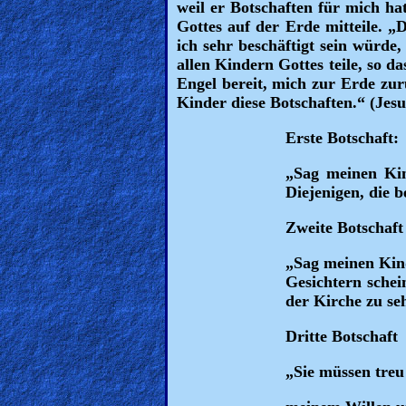
weil er Botschaften für mich ha
Revelations
Gottes auf der Erde mitteile. „D
ich sehr beschäftigt sein würde
allen Kindern Gottes teile, so d
Engel bereit, mich zur Erde zu
Testimonies
Kinder diese Botschaften.“ (J
Erste Botschaft:
Evangelism
„Sag meinen Kin
Diejenigen, die 
Zweite Botschaft
Documentaries
„Sag meinen Kind
Gesichtern schei
Islam
der Kirche zu se
Dritte Botschaft
Other
„Sie müssen treu