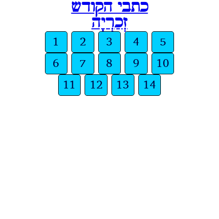
כתבי הקודש
זְכַרְיָה
1
2
3
4
5
6
7
8
9
10
11
12
13
14