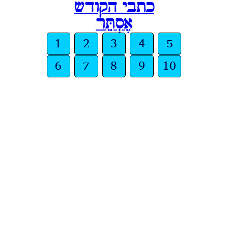
כתבי הקודש
אֶסְתֵּר
1
2
3
4
5
6
7
8
9
10