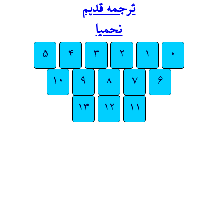
ترجمه قدیم
نحمیا
۵
۴
۳
۲
۱
۰
۱۰
۹
۸
۷
۶
۱۳
۱۲
۱۱