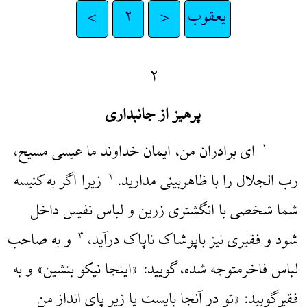
یعقوب
<
۲
>
۲
پرهیز از جانبداری
ای برادران من، ایمان خداوند ما عیسی مسیح،
۱
رب الجلال را با ظاهربینی مدارید.
زیرا اگر به کنیسه
۲
شما شخصی با انگشتری زرین و لباس نفیس داخل
شود و فقیری نیز باپوشاک ناپاک درآید،
و به صاحب
۳
لباس فاخرمتوجه شده، گویید: «اینجا نیکو بنشین» و به
فقیرگویید: «تو در آنجا بایست یا زیر پای انداز من