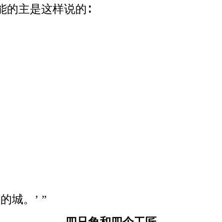
能的主是这样说的∶
城。’ ”