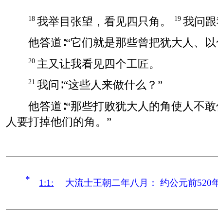
我举目张望，看见四只角。
我问跟
18
19
他答道∶“它们就是那些曾把犹大人、
主又让我看见四个工匠。
20
我问∶“这些人来做什么？”
21
他答道∶“那些打败犹大人的角使人不
人要打掉他们的角。”
*
1:1:
大流士王朝二年八月：
约公元前520