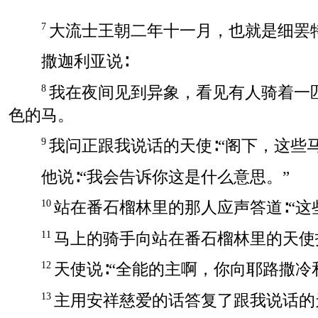
大流士王朝二年十一月，也就是细罢
7
撒迦利亚说∶
我在夜间见到异象，看见有人骑着一
8
色的马。
我问正跟我说话的天使∶“阁下，这些
9
他说∶“我会告诉你这是什么意思。”
站在番石榴林里的那人应声答道∶“这
10
马上的骑手向站在番石榴林里的天使
11
天使说∶“全能的主啊，你向耶路撒
12
主用安祥慈爱的话答复了跟我说话的
13