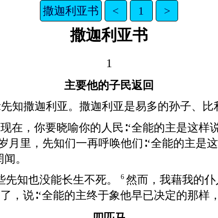
撒迦利亚书
<
1
>
撒迦利亚书
1
主要他的子民返回
示先知撒迦利亚。撒迦利亚是易多的孙子、比
现在，你要晓喻你的人民∶‘全能的主是这样
3
岁月里，先知们一再呼唤他们∶‘全能的主是这
罔闻。
些先知也没能长生不死。
然而，我藉我的仆
6
，说∶‘全能的主终于象他早已决定的那样，
四匹马