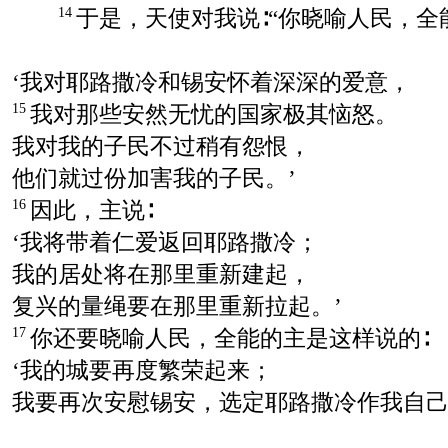
于是，天使对我说∶“你晓喻人民，全
14
‘我对耶路撒冷和锡安怀着深深的爱意，
我对那些安然无忧的国家极其恼怒。
15
我对我的子民不过稍有怨恨，
他们就过份加害我的子民。’
因此，主说∶
16
‘我将带着仁爱返回耶路撒冷；
我的居处将在那里重新建起，
复兴的量绳要在那里重新拉起。’
你还要晓喻人民，全能的主是这样说的∶
17
‘我的城要再度繁荣起来；
我要再次安慰锡安，选定耶路撒冷作我自己的