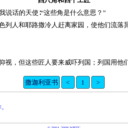
四只角和四个工匠
我说话的天使∶“这些角是什么意思？”
以色列人和耶路撒冷人赶离家园，使他们流落
敢仰视，但这些匠人要来威吓列国；列国用他
撒迦利亚书
<
1
>
年。
© 2004, 2006 WBTC