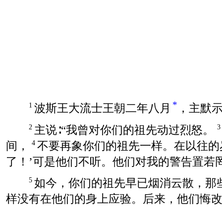
*
波斯王大流士王朝二年八月
，主默
1
主说∶“我曾对你们的祖先动过烈怒。
2
间，
不要再象你们的祖先一样。在以往的
4
了！’可是他们不听。他们对我的警告置若
如今，你们的祖先早已烟消云散，那
5
样没有在他们的身上应验。后来，他们悔改了