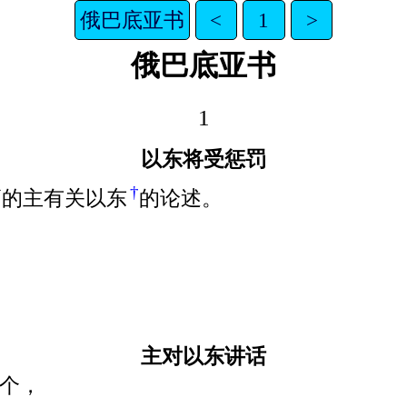
俄巴底亚书
<
1
>
俄巴底亚书
1
以东将受惩罚
†
高的主有关以东
的论述。
主对以东讲话
个，