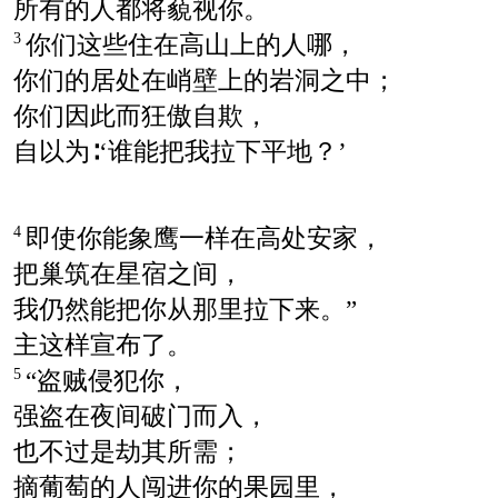
所有的人都将藐视你。
你们这些住在高山上的人哪，
3
你们的居处在峭壁上的岩洞之中；
你们因此而狂傲自欺，
自以为∶‘谁能把我拉下平地？’
即使你能象鹰一样在高处安家，
4
把巢筑在星宿之间，
我仍然能把你从那里拉下来。”
主这样宣布了。
“盗贼侵犯你，
5
强盗在夜间破门而入，
也不过是劫其所需；
摘葡萄的人闯进你的果园里，