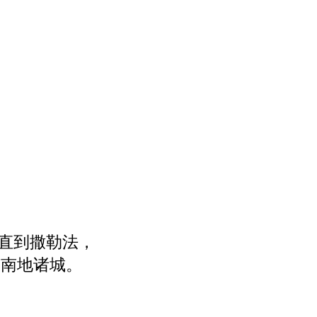
直到撒勒法，
有南地诸城。