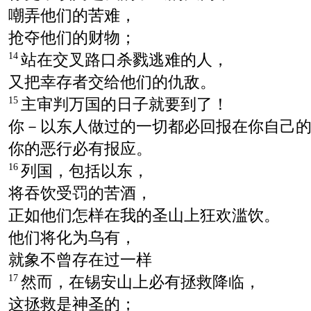
嘲弄他们的苦难，
抢夺他们的财物；
站在交叉路口杀戮逃难的人，
14
又把幸存者交给他们的仇敌。
主审判万国的日子就要到了！
15
你－以东人做过的一切都必回报在你自己
你的恶行必有报应。
列国，包括以东，
16
将吞饮受罚的苦酒，
正如他们怎样在我的圣山上狂欢滥饮。
他们将化为乌有，
就象不曾存在过一样
然而，在锡安山上必有拯救降临，
17
这拯救是神圣的；