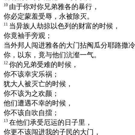
由于你对你兄弟雅各的暴行，
10
你必定蒙羞受辱，永被除灭。
当异族人劫掠以色列的财富的时候，
11
你竟袖手旁观；
当外邦人闯进雅各的大门拈阄瓜分耶路撒
你，以东，竟与他们沆瀣一气。
你的兄弟受难的时候，
12
你不该幸灾乐祸；
犹大人被灭亡的时候，
你不该为之欢颜；
他们遭遇不幸的时候，
你不该自吹自擂；
在他们承受厄运的日子里，
13
你更不该闯进我的子民的大门，