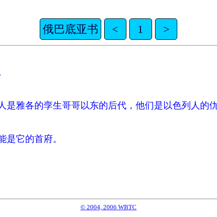
俄巴底亚书
<
1
>
。
人是雅各的孪生哥哥以东的后代，他们是以色列人的
能是它的首府。
© 2004, 2006 WBTC