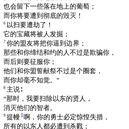
也会留下一些落在地上的葡萄；
而你将要遭到彻底的毁灭！
以扫要遭劫了！
6
它的宝藏将被人发掘；
你的盟友将把你逼到边界；
7
那些和你缔结和约的人不过是欺骗你，
而后则要征服你；
他们和你盟誓献祭不过是个圈套，
而你却毫不知觉。”
主说∶
8
“那时，我要扫除以东的贤人，
消灭他们的智者。
‡
提幔
啊，你的勇士必定惊惶失措，
9
所有的以东人都必遭到杀戮；