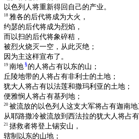
以色列人将重新得回自己的产业。
雅各的后代将成为大火，
18
约瑟的后代将成为烈焰，
而以扫的后代将象碎秸，
被烈火烧灭一空，从此灭绝；
因为主这样宣布了。
§
南地
的人将占有以东的山；
19
丘陵地带的人将占有非利士的土地；
犹大人将占有以法莲和撒玛利亚的土地；
便雅悯人将占有基列地；
被流放的以色列人这支大军将占有迦南地
20
从耶路撒冷被流放到西法拉的犹大人将占
拯救者将登上锡安山，
21
辖制以东的山地；