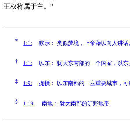
王权将属于主。”
*
1:1:
默示：
类似梦境，上帝藉以向人讲话
†
1:1:
以东：
犹大东南部的一个国家，以东
‡
1:9:
提幔：
以东南部的一座重要城市，可
§
1:19:
南地：
犹大南部的旷野地带。