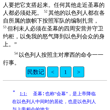
人要把它支搭起来。任何其他走近圣幕的
人都必须处死。
其他的以色列人都在各
52
自所属的旗帜下按照军队的编制扎营，
但利未人必须在圣幕的四周安营并守卫
53
约柜，以免我的怒气降到以色列会众的身
上。”
以色列人按照主对摩西的命令一一
54
行事。
民数记
<
1
>
*
1:1:
圣幕∶
也称“会幕”，是上帝降临
在以色列人中间时的居处，也是以色列人
与上帝相会的地方。