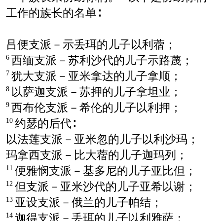
工作的族长的名单∶
吕便支派－示丢珥的儿子以利蓿；
西缅支派－苏利沙代的儿子示路蔑；
6
犹大支派－亚米拿达的儿子拿顺；
7
以萨迦支派－苏押的儿子拿坦业；
8
西布伦支派－希伦的儿子以利押；
9
约瑟的后代∶
10
以法莲支派－亚米忽的儿子以利沙玛；
玛拿西支派－比大蓿的儿子迦玛列；
便雅悯支派－基多尼的儿子亚比但；
11
但支派－亚米沙代的儿子亚希以谢；
12
亚设支派－俄兰的儿子帕结；
13
迦得支派－丢珥的儿子以利雅萨；
14