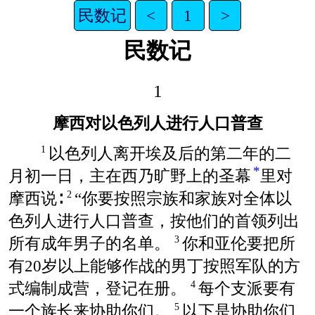
民数记
<
1
>
民数记
1
摩西对以色列人进行人口普查
以色列人离开埃及后的第二年的二
1
*
月初一日，主在西乃旷野上的圣幕
里对
摩西说∶
“你要按照宗族和家族对全体以
2
色列人进行人口普查，按他们的首领列出
所有成年男子的名单。
你和亚伦要把所
3
有20岁以上能够作战的男丁按照军队的方
式编制成营，登记在册。
每个支派要有
4
一个族长来协助你们。
以下是协助你们
5