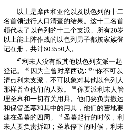
以上是摩西和亚伦以及以色列的十二
名首领进行人口清查的结果。这十二名首
领代表了以色列的十二个支派。所有20岁
以上能上阵作战的以色列男子都按家族登
记在册，共计603550人。
利未人没有跟其他以色列支派一起
47
登记。
因为主曾对摩西说∶
“你不可以
48
49
清点利未支派，不可以象对其他以色列人
那样普查他们的人数。
你要派利未人管
50
理圣幕和一切有关用具。他们要负责搬运
和保管圣幕和其中的用具，他们的营地要
建在圣幕的四周。
圣幕起行的时候，利
51
未人要负责拆卸；圣幕停下的时候，利未