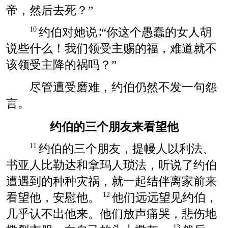
帝，然后去死？”
约伯对她说∶“你这个愚蠢的女人胡
10
说些什么！我们领受主赐的福，难道就不
该领受主降的祸吗？”
尽管遭受磨难，约伯仍然不发一句怨
言。
约伯的三个朋友来看望他
约伯的三个朋友，提幔人以利法、
11
书亚人比勒达和拿玛人琐法，听说了约伯
遭遇到的种种灾祸，就一起结伴离家前来
看望他，安慰他。
他们远远望见约伯，
12
几乎认不出他来。他们放声痛哭，悲伤地
13