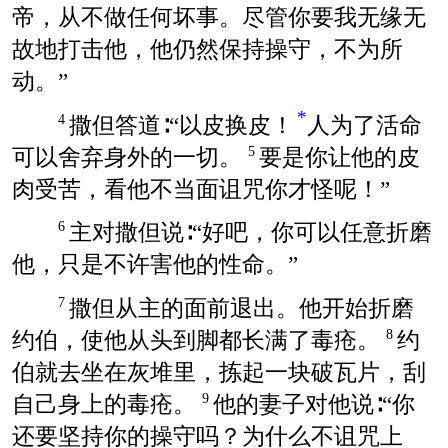
帝，从不做任何坏事。尽管你要我无缘无
故地打击他，他仍然保持操守，不为所
动。”
*
撒但答道∶“以皮换皮！
人为了活命
4
可以舍弃身外的一切。
要是你让他的皮
5
肉受苦，看他不当面诅咒你才怪呢！”
主对撒但说∶“好吧，你可以任意折磨
6
他，只是不许害他的性命。”
撒但从主的面前退出。他开始折磨
7
约伯，使他从头到脚都长满了毒疮。
约
8
伯就去坐在灰堆里，拣起一块破瓦片，刮
自己身上的毒疮。
他的妻子对他说∶“你
9
还要坚持你的操守吗？为什么不诅咒上