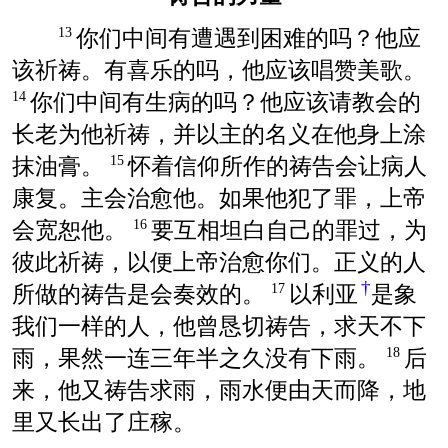
你们中间有遭遇到困难的吗？他应
13
该祈祷。有喜乐的吗，他应该唱赞美歌。
你们中间有生病的吗？他应该请教会的
14
长老为他祈祷，并以主的名义在他身上涂
抹油膏。
怀着信仰所作的祷告会让病人
15
康复。主会治愈他。如果他犯了罪，上帝
会宽恕他。
要互相坦白自己的罪过，为
16
彼此祈祷，以便上帝治愈你们。正义的人
†
所做的祷告是会奏效的。
以利亚
是象
17
我们一样的人，他曾恳切祷告，求天不下
雨，果然一连三年半之久没有下雨。
后
18
来，他又祷告求雨，雨水便由天而降，地
里又长出了庄稼。