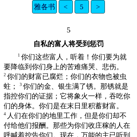
雅各书
<
5
>
5
自私的富人将受到惩罚
你们这些富人，听着！你们要为就
1
要降临到你们身上的苦难痛哭、悲伤。
你们的财富已腐烂；你们的衣物也被虫
2
蛀；
你们的金、银生满了锈。那锈就是
3
指控你们的证据；它将象火一样，吞吃你
们的身体。你们是在末日里积蓄财富。
人们在你们的地里工作，但是你们却不
4
付给他们报酬。那些为你们收庄稼的人在
呼喊着控告你们。现在，万能的主已听到