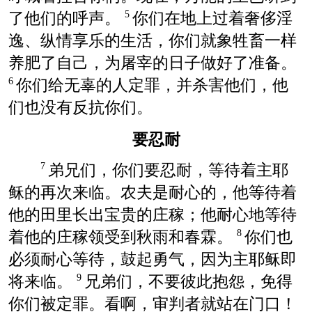
了他们的呼声。
你们在地上过着奢侈淫
5
逸、纵情享乐的生活，你们就象牲畜一样
养肥了自己，为屠宰的日子做好了准备。
你们给无辜的人定罪，并杀害他们，他
6
们也没有反抗你们。
要忍耐
弟兄们，你们要忍耐，等待着主耶
7
稣的再次来临。农夫是耐心的，他等待着
他的田里长出宝贵的庄稼；他耐心地等待
着他的庄稼领受到秋雨和春霖。
你们也
8
必须耐心等待，鼓起勇气，因为主耶稣即
将来临。
兄弟们，不要彼此抱怨，免得
9
你们被定罪。看啊，审判者就站在门口！