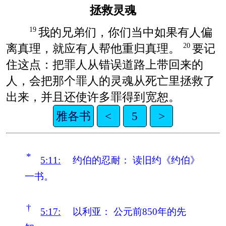
拯救灵魂
我的兄弟们，你们当中如果有人偏
19
离真理，就应有人帮他重归真理。
要记
20
住这点：把罪人从错误道路上带回来的
人，会把那个罪人的灵魂从死亡里拯救了
出来，并且还使许多罪得到宽恕。
雅各书
<
5
>
*
5:11:
约伯的忍耐：
读旧约《约伯》
一书。
†
5:17:
以利亚：
公元前850年的先